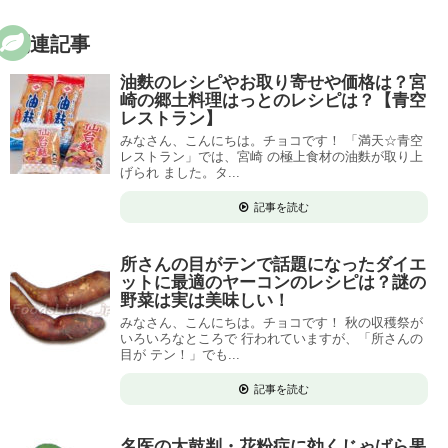
関連記事
油麩のレシピやお取り寄せや価格は？宮
崎の郷土料理はっとのレシピは？【青空
レストラン】
みなさん、こんにちは。チョコです！ 「満天☆青空
レストラン」では、宮崎 の極上食材の油麩が取り上
げられ ました。タ...
記事を読む
所さんの目がテンで話題になったダイエ
ットに最適のヤーコンのレシピは？謎の
野菜は実は美味しい！
みなさん、こんにちは。チョコです！ 秋の収穫祭が
いろいろなところで 行われていますが、「所さんの
目が テン！」でも...
記事を読む
名医の太鼓判・花粉症に効くじゃばら果