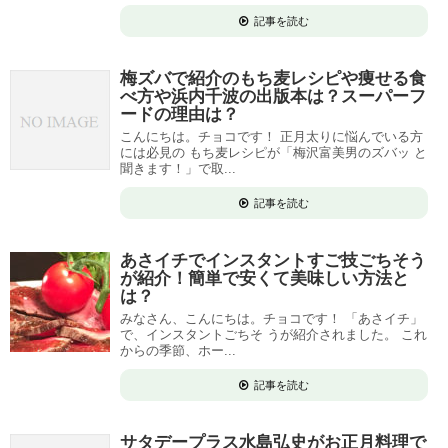
記事を読む
梅ズバで紹介のもち麦レシピや痩せる食
べ方や浜内千波の出版本は？スーパーフ
ードの理由は？
こんにちは。チョコです！ 正月太りに悩んでいる方
には必見の もち麦レシピが「梅沢富美男のズバッ と
聞きます！」で取...
記事を読む
あさイチでインスタントすご技ごちそう
が紹介！簡単で安くて美味しい方法と
は？
みなさん、こんにちは。チョコです！ 「あさイチ」
で、インスタントごちそ うが紹介されました。 これ
からの季節、ホー...
記事を読む
サタデープラス水島弘史がお正月料理で