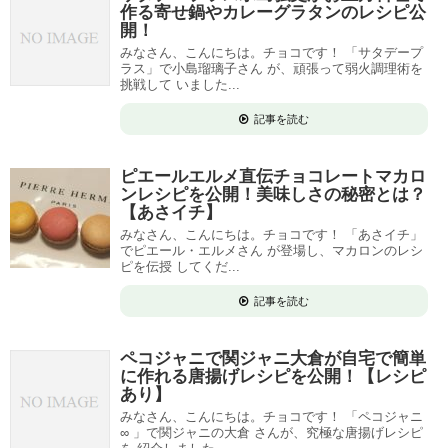
作る寄せ鍋やカレーグラタンのレシピ公
開！
みなさん、こんにちは。チョコです！ 「サタデープ
ラス」で小島瑠璃子さん が、頑張って弱火調理術を
挑戦して いました...
記事を読む
ピエールエルメ直伝チョコレートマカロ
ンレシピを公開！美味しさの秘密とは？
【あさイチ】
みなさん、こんにちは。チョコです！ 「あさイチ」
でピエール・エルメさん が登場し、マカロンのレシ
ピを伝授 してくだ...
記事を読む
ペコジャニで関ジャニ大倉が自宅で簡単
に作れる唐揚げレシピを公開！【レシピ
あり】
みなさん、こんにちは。チョコです！ 「ペコジャニ
∞ 」で関ジャニの大倉 さんが、究極な唐揚げレシピ