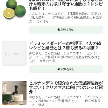
汁や粉末のお取り寄せや通販は？レシピ
も紹介！
こんにちは。チョコです！ 3月25日放送の「名医の
THE太鼓判！」 で花粉症に効く和歌山県北山村原産
の 「じゃばら...
記事を読む
ピラミッドダービーの料理王、4人の鍋
レシピと経歴とは？勝ち残るのは誰？
みなさん、こんにちは。チョコです！ 「ピラミッド
ダービー」で料理王の 第6弾の決定戦が放送されま
した。 今回の出演...
記事を読む
ヒルナンデスで紹介された低温調理器が
すごい！クリスマスに向けてのレシピ紹
介！
みなさん、こんにちは。チョコです！ 「ヒルナンデ
ス」で2018年ヒット予測 商品として、UMAMI家電
こと、低温 ...