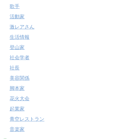
歌手
活動家
激レアさん
生活情報
登山家
社会学者
社長
美容関係
脚本家
花火大会
起業家
青空レストラン
音楽家