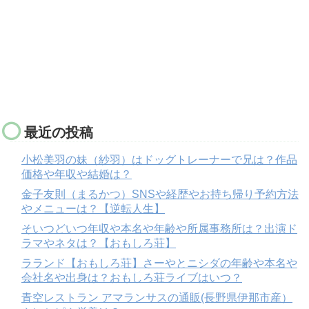
最近の投稿
小松美羽の妹（紗羽）はドッグトレーナーで兄は？作品
価格や年収や結婚は？
金子友則（まるかつ）SNSや経歴やお持ち帰り予約方法
やメニューは？【逆転人生】
そいつどいつ年収や本名や年齢や所属事務所は？出演ド
ラマやネタは？【おもしろ荘】
ラランド【おもしろ荘】さーやとニシダの年齢や本名や
会社名や出身は？おもしろ荘ライブはいつ？
青空レストラン アマランサスの通販(長野県伊那市産）