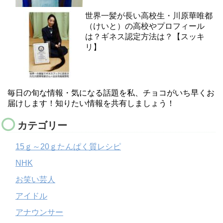
世界一髪が長い高校生・川原華唯都
（けいと）の高校やプロフィール
は？ギネス認定方法は？【スッキ
リ】
毎日の旬な情報・気になる話題を私、チョコがいち早くお
届けします！知りたい情報を共有しましょう！
カテゴリー
15ｇ～20ｇたんぱく質レシピ
NHK
お笑い芸人
アイドル
アナウンサー