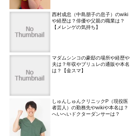
西村成忠（中島朋子の息子）のwiki
や経歴は？俳優や父親の職業は？
【メレンゲの気持ち】
マダムシンコの豪邸の場所や経歴や
夫は？年収やブリュレの通販や本名
は？【金スマ】
しゅんしゅんクリニックP（現役医
者芸人）の勤務先やwikiや本名は？
へいへいドクターダンサーは？