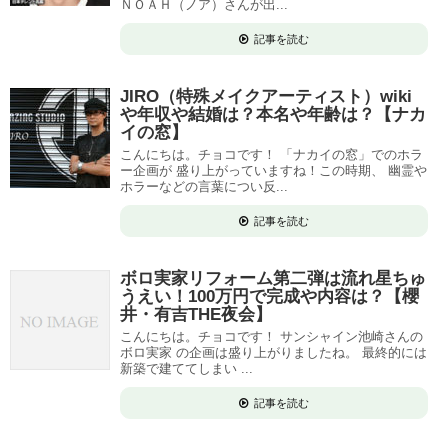
ＮＯＡＨ（ノア）さんが出...
記事を読む
JIRO（特殊メイクアーティスト）wiki
や年収や結婚は？本名や年齢は？【ナカ
イの窓】
こんにちは。チョコです！ 「ナカイの窓」でのホラ
ー企画が 盛り上がっていますね！この時期、 幽霊や
ホラーなどの言葉につい反...
記事を読む
ボロ実家リフォーム第二弾は流れ星ちゅ
うえい！100万円で完成や内容は？【櫻
井・有吉THE夜会】
こんにちは。チョコです！ サンシャイン池崎さんの
ボロ実家 の企画は盛り上がりましたね。 最終的には
新築で建ててしまい ...
記事を読む