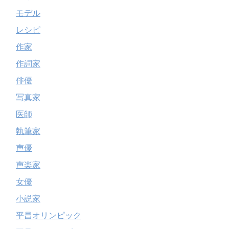
モデル
レシピ
作家
作詞家
俳優
写真家
医師
執筆家
声優
声楽家
女優
小説家
平昌オリンピック