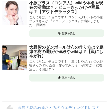
小原ブラス（ロシア人）wikiや本名や現
在の活動は？デビューきっかけや両親
は？【アウトデラックス】
こんにちは。チョコです！ ロシア人タレントの小原
ブラスさんが 『アウトデラックス』に出演しまし
た。 関西弁...
記事を読む
大野智のダンボール財布の作り方は？島
津冬樹の通販や値段やwikiは？【嵐にし
やがれ】
こんにちは。チョコです！ 「嵐にしやがれ」の大野
智さんの ロケ企画・作ってみよう！が2年ぶり に復
活し、今回はダン...
記事を読む
高嶺の花の石原さとみのウエディングドレスの