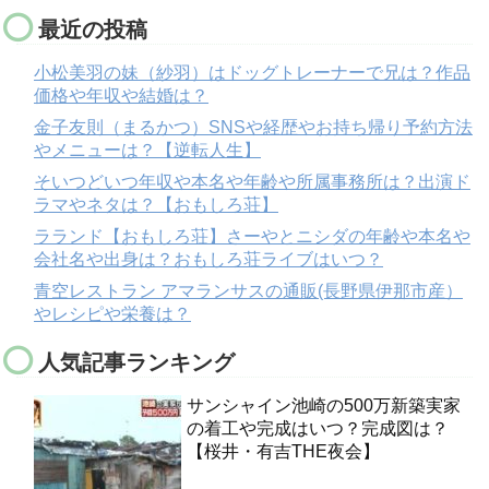
最近の投稿
小松美羽の妹（紗羽）はドッグトレーナーで兄は？作品
価格や年収や結婚は？
金子友則（まるかつ）SNSや経歴やお持ち帰り予約方法
やメニューは？【逆転人生】
そいつどいつ年収や本名や年齢や所属事務所は？出演ド
ラマやネタは？【おもしろ荘】
ラランド【おもしろ荘】さーやとニシダの年齢や本名や
会社名や出身は？おもしろ荘ライブはいつ？
青空レストラン アマランサスの通販(長野県伊那市産）
やレシピや栄養は？
人気記事ランキング
サンシャイン池崎の500万新築実家
の着工や完成はいつ？完成図は？
【桜井・有吉THE夜会】