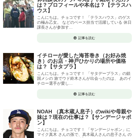
は？プロフィールや本名は？【テラスハ
ウス】
こんにちは。チョコです！ 「テラスハウス」のゲス
の極み乙女。 などのベース担当で活躍している 休日
課長さんが参加す...
記事を読む
イチローが愛した海苔巻き（お好み焼
き）のお店・神戸ひかりの場所や価格
は？【サタプラ】
こんにちは。チョコです！ 「サタデープラス」の鎖
国メシの 旅でウド鈴木さんが出会ったのは、 あのイ
チロー選手が愛し...
記事を読む
NOAH （真木蔵人息子）のwikiや母親や
妹は？現在の仕事は？【サンデージャポ
ン】
こんにちは。チョコです！ 「サンデージャポン」に
マイク真木 さんの孫で、真木蔵人さんの息子さん の