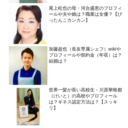
尾上松也の母・河合盛恵のプロフィ
ールや夫や娘は？職業は女優？【ぴ
ったんこカンカン】
加藤超也（長友専属シェフ）wikiや
プロフィールや契約金（年収）は？
結婚は？
世界一髪が長い高校生・川原華唯都
（けいと）の高校やプロフィール
は？ギネス認定方法は？【スッキ
リ】