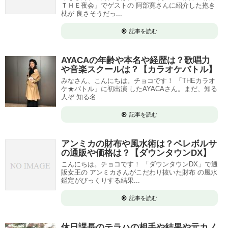
ＴＨＥ夜会」でゲストの 阿部寛さんに紹介した抱き
枕が 良さそうだっ...
記事を読む
AYACAの年齢や本名や経歴は？歌唱力
や音楽スクールは？【カラオケバトル】
みなさん、こんにちは。チョコです！ 「THEカラオ
ケ★バトル」に初出演 したAYACAさん。まだ、知る
人ぞ 知る名...
記事を読む
アンミカの財布や風水術は？ペレボルサ
の通販や価格は？【ダウンタウンDX】
こんにちは。チョコです！ 「ダウンタウンDX」で通
販女王の アンミカさんがこだわり抜いた財布 の風水
鑑定がびっくりする結果...
記事を読む
休日課長のテラハの相手や結果や元カノ