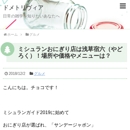
ドメトリヴィア
日常の雑学を知りたいあなたへ
ホーム
グルメ
ミシュランおにぎり店は浅草宿六（やど
ろく）！場所や価格やメニューは？
2018/12/2
グルメ
こんにちは。チョコです！
ミシュランガイド2019に始めて
おにぎり店が選ばれ、「サンデージャポン」