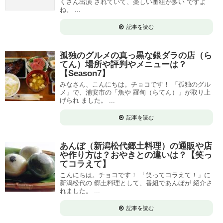
くさん出演 されていて、楽しい番組が多い ですよ
ね。 ...
記事を読む
孤独のグルメの真っ黒な銀ダラの店（ら
てん）場所や評判やメニューは？
【Season7】
みなさん、こんにちは。チョコです！ 「孤独のグル
メ」で、浦安市の「魚や 羅甸（らてん）」が取り上
げられ ました。 ...
記事を読む
あんぼ（新潟松代郷土料理）の通販や店
や作り方は？おやきとの違いは？【笑っ
てコラえて】
こんにちは。チョコです！ 「笑ってコラえて！」に
新潟松代の 郷土料理として、番組であんぼが 紹介さ
れました。 ...
記事を読む