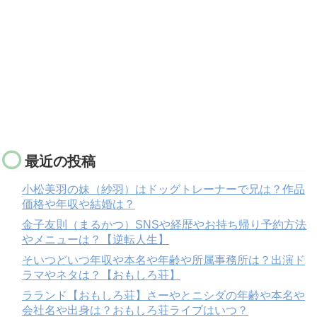
最近の投稿
小松美羽の妹（紗羽）はドッグトレーナーで兄は？作品
価格や年収や結婚は？
金子友則（まるかつ）SNSや経歴やお持ち帰り予約方法
やメニューは？【逆転人生】
そいつどいつ年収や本名や年齢や所属事務所は？出演ド
ラマやネタは？【おもしろ荘】
ラランド【おもしろ荘】さーやとニシダの年齢や本名や
会社名や出身は？おもしろ荘ライブはいつ？