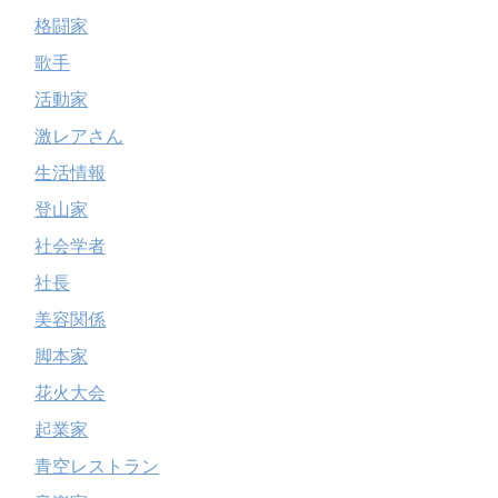
格闘家
歌手
活動家
激レアさん
生活情報
登山家
社会学者
社長
美容関係
脚本家
花火大会
起業家
青空レストラン