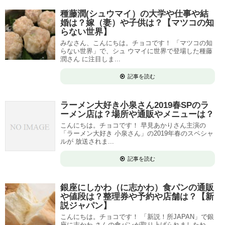
種藤潤(シュウマイ）の大学や仕事や結
婚は？嫁（妻）や子供は？【マツコの知
らない世界】
みなさん、こんにちは。チョコです！ 「マツコの知
らない世界」で、シュ ウマイに世界で登場した種藤
潤さん に注目しま...
記事を読む
ラーメン大好き小泉さん2019春SPのラ
ーメン店は？場所や通販やメニューは？
こんにちは。チョコです！ 早見あかりさん主演の
「ラーメン大好き 小泉さん」の2019年春のスペシャ
ルが 放送されま...
記事を読む
銀座にしかわ（に志かわ）食パンの通販
や値段は？整理券や予約や店舗は？【新
説ジャパン】
こんにちは。チョコです！ 「新説！所JAPAN」で銀
座に志かわ さんの食パンが取り上げられましたね。