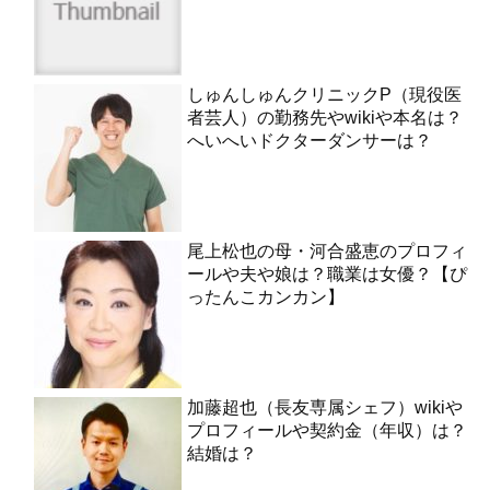
しゅんしゅんクリニックP（現役医
者芸人）の勤務先やwikiや本名は？
へいへいドクターダンサーは？
尾上松也の母・河合盛恵のプロフィ
ールや夫や娘は？職業は女優？【ぴ
ったんこカンカン】
加藤超也（長友専属シェフ）wikiや
プロフィールや契約金（年収）は？
結婚は？