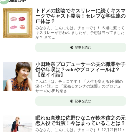
トドメの接吻でキスリレーに続くキスマ
ークでキャスト発表！セレブな学生達の
正体は？
みなさん、こんにちは。チョコです！ ５週に渡って
キスリレーが行われ ましたが、予想は当ってました
か？ さて...
記事を読む
小田玲奈プロデューサーの夫の職業や子
供や年収は？wikiやプロフィールは？
【深イイ話】
こんにちは。チョコです！ 「人生を変える1分間の
深イイ話」に 「家売るオンナの逆襲」のプロデュー
サー の小田玲奈さ...
記事を読む
眠れぬ真珠に佐野ひなこが鈴木信之の元
恋人役で出演！今はまっていることは？
みなさん、こんにちは。チョコです！ 12月21日11：