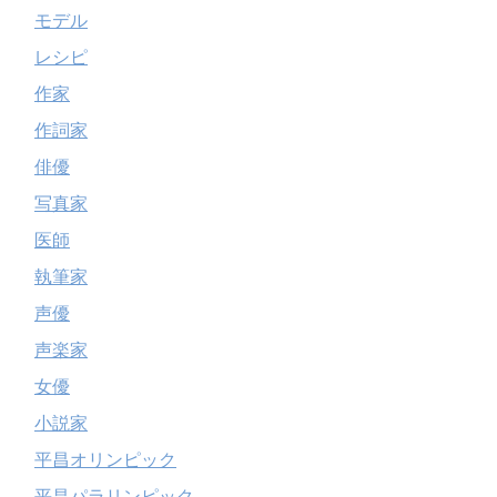
モデル
レシピ
作家
作詞家
俳優
写真家
医師
執筆家
声優
声楽家
女優
小説家
平昌オリンピック
平昌パラリンピック