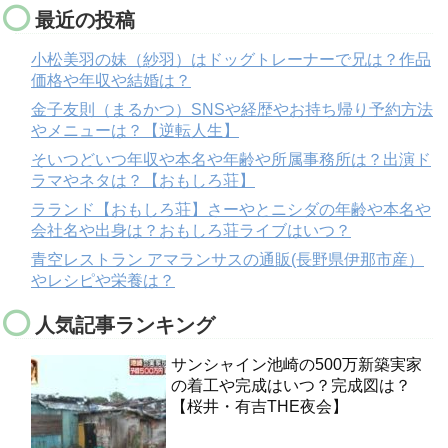
最近の投稿
小松美羽の妹（紗羽）はドッグトレーナーで兄は？作品
価格や年収や結婚は？
金子友則（まるかつ）SNSや経歴やお持ち帰り予約方法
やメニューは？【逆転人生】
そいつどいつ年収や本名や年齢や所属事務所は？出演ド
ラマやネタは？【おもしろ荘】
ラランド【おもしろ荘】さーやとニシダの年齢や本名や
会社名や出身は？おもしろ荘ライブはいつ？
青空レストラン アマランサスの通販(長野県伊那市産）
やレシピや栄養は？
人気記事ランキング
サンシャイン池崎の500万新築実家
の着工や完成はいつ？完成図は？
【桜井・有吉THE夜会】