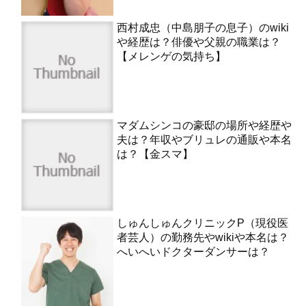
西村成忠（中島朋子の息子）のwiki
や経歴は？俳優や父親の職業は？
【メレンゲの気持ち】
マダムシンコの豪邸の場所や経歴や
夫は？年収やブリュレの通販や本名
は？【金スマ】
しゅんしゅんクリニックP（現役医
者芸人）の勤務先やwikiや本名は？
へいへいドクターダンサーは？