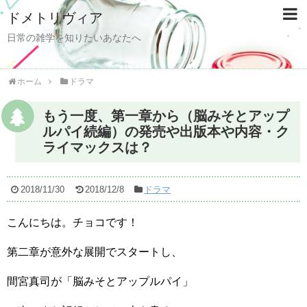
ドメトリヴィア
日常の雑学を知りたいあなたへ
ホーム
ドラマ
もう一度、第一章から（脳みそとアップ
ルパイ続編）の発売や出版本や内容・ク
ライマックスは？
2018/11/30
2018/12/8
ドラマ
こんにちは。チョコです！
第二章が意外な展開でスタートし、
間宮真司が「脳みそとアップルパイ」