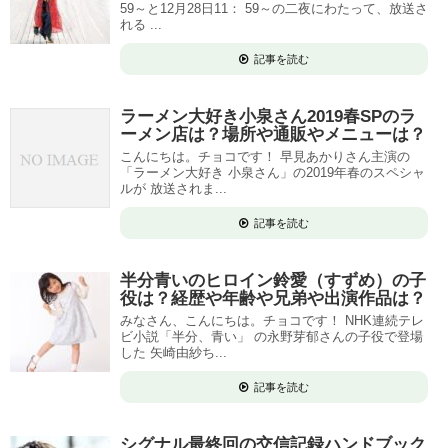
59～と12月28日11： 59～の二夜にわたって、放送さ
れる ...
記事を読む
ラーメン大好き小泉さん2019春SPのラ
ーメン店は？場所や通販やメニューは？
こんにちは。チョコです！ 早見あかりさん主演の
「ラーメン大好き 小泉さん」の2019年春のスペシャ
ルが 放送されま...
記事を読む
半分青いのヒロイン鈴愛（すずめ）の子
役は？経歴や年齢や兄弟や出演作品は？
みなさん、こんにちは。チョコです！ NHK連続テレ
ビ小説「半分、青い」 の永野芽郁さんの子役で登場
した 矢崎由紗ち...
記事を読む
シグナル最終回の交信記録ハンドブック