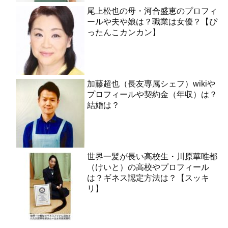
尾上松也の母・河合盛恵のプロフィ
ールや夫や娘は？職業は女優？【ぴ
ったんこカンカン】
加藤超也（長友専属シェフ）wikiや
プロフィールや契約金（年収）は？
結婚は？
世界一髪が長い高校生・川原華唯都
（けいと）の高校やプロフィール
は？ギネス認定方法は？【スッキ
リ】