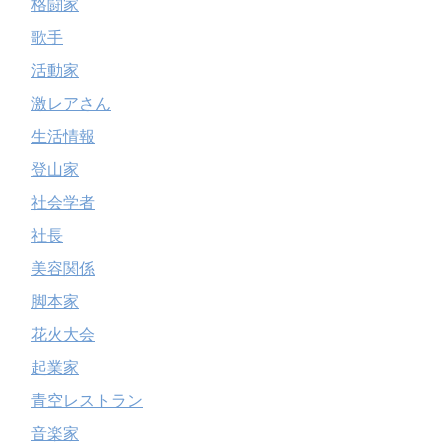
格闘家
歌手
活動家
激レアさん
生活情報
登山家
社会学者
社長
美容関係
脚本家
花火大会
起業家
青空レストラン
音楽家