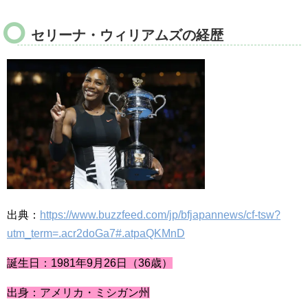
セリーナ・ウィリアムズの経歴
出典：
https://www.buzzfeed.com/jp/bfjapannews/cf-tsw?
utm_term=.acr2doGa7#.atpaQKMnD
誕生日：1981年9月26日（36歳）
出身：アメリカ・ミシガン州