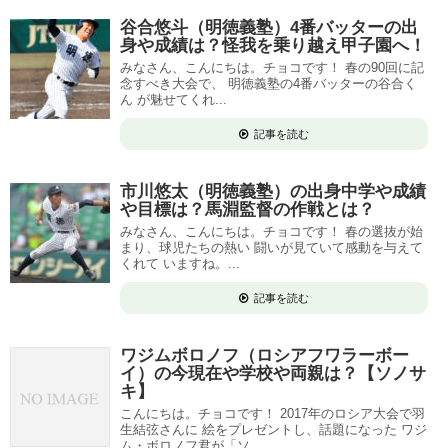
谷合悠斗（明徳義塾）4番バッターの出
身や成績は？怪我を乗り越え甲子園へ！
みなさん、こんにちは。チョコです！ 春の90回に記
念すべき大会で、 明徳義塾の4番バッターの谷合く
ん が魅せてくれ...
記事を読む
市川悠太（明徳義塾）の出身中学や成績
や目標は？馬淵監督の作戦とは？
みなさん、こんにちは。チョコです！ 春の選抜が始
まり、球児たちの熱い 闘いが見ていて感動を与えて
くれて いますね。...
記事を読む
ワジムボロノフ（ロシアフワラーボー
イ）の今現在や学校や両親は？【ソノサ
キ】
こんにちは。チョコです！ 2017年のロシア大会で羽
生結弦さんに 絵をプレゼントし、話題になった ワジ
ム・ボロノフ君が「ソ...