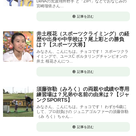
DeNAの荒波翔外野手 と「ZIP!」などでおなじみの
宮崎瑠依さん...
記事を読む
井土桜花（スポーツクライミング）の経
歴や出身や中学校は？尾上彩との勝負
は？【スポーツ大将】
みなさん、こんにちは。チョコです！ スポーツクラ
イミングで、ユースC ボルタリングチャンピオンの
井土 桜花さんにつ...
記事を読む
須藤弥勒（みろく）の両親や成績や専用
練習場は？兄弟や名前の由来は？【ジャ
ンクSPORTS】
みなさん、こんにちは。チョコです！ わずか6歳に
して、プロ顔負けの ジュニアゴルファーの須藤弥勒
（み ろく）ちゃん...
記事を読む