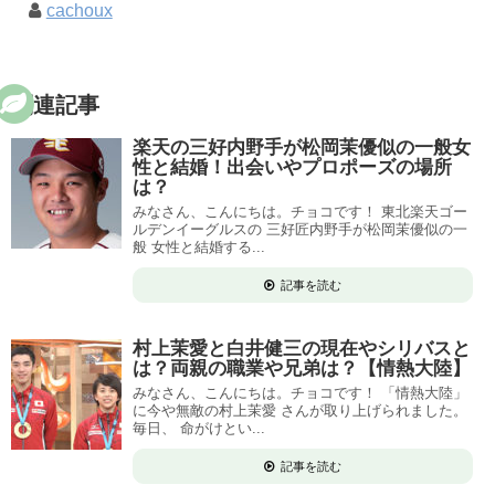
cachoux
関連記事
楽天の三好内野手が松岡茉優似の一般女
性と結婚！出会いやプロポーズの場所
は？
みなさん、こんにちは。チョコです！ 東北楽天ゴー
ルデンイーグルスの 三好匠内野手が松岡茉優似の一
般 女性と結婚する...
記事を読む
村上茉愛と白井健三の現在やシリバスと
は？両親の職業や兄弟は？【情熱大陸】
みなさん、こんにちは。チョコです！ 「情熱大陸」
に今や無敵の村上茉愛 さんが取り上げられました。
毎日、 命がけとい...
記事を読む