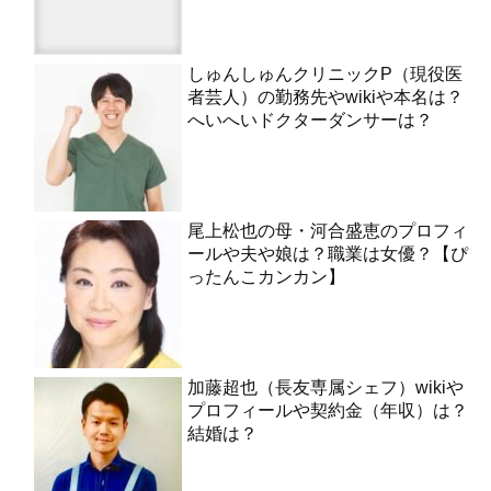
しゅんしゅんクリニックP（現役医
者芸人）の勤務先やwikiや本名は？
へいへいドクターダンサーは？
尾上松也の母・河合盛恵のプロフィ
ールや夫や娘は？職業は女優？【ぴ
ったんこカンカン】
加藤超也（長友専属シェフ）wikiや
プロフィールや契約金（年収）は？
結婚は？