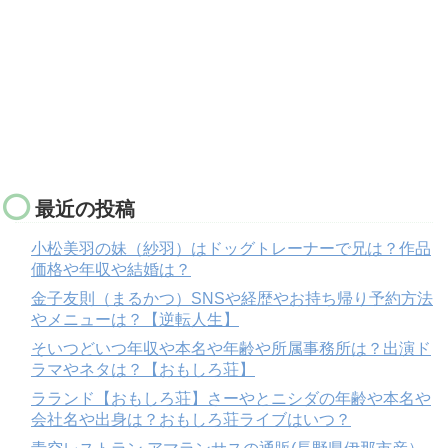
最近の投稿
小松美羽の妹（紗羽）はドッグトレーナーで兄は？作品
価格や年収や結婚は？
金子友則（まるかつ）SNSや経歴やお持ち帰り予約方法
やメニューは？【逆転人生】
そいつどいつ年収や本名や年齢や所属事務所は？出演ド
ラマやネタは？【おもしろ荘】
ラランド【おもしろ荘】さーやとニシダの年齢や本名や
会社名や出身は？おもしろ荘ライブはいつ？