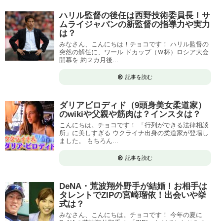
ハリル監督の後任は西野技術委員長！サ
ムライジャパンの新監督の指導力や実力
は？
みなさん、こんにちは！チョコです！ ハリル監督の
突然の解任に、ワール ドカップ（Ｗ杯）ロシア大会
開幕を 約２カ月後...
記事を読む
ダリアビロディド（9頭身美女柔道家）
のwikiや父親や筋肉は？インスタは？
こんにちは。チョコです！ 「行列ができる法律相談
所」に美しすぎる ウクライナ出身の柔道家が登場し
ました。 もちろん...
記事を読む
DeNA・荒波翔外野手が結婚！お相手は
タレントでZIPの宮崎瑠依！出会いや挙
式は？
みなさん、こんにちは。チョコです！ 今年の夏に