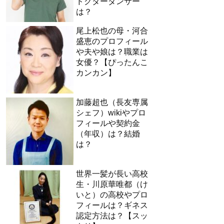
ドクターダンサー
は？
尾上松也の母・河合
盛恵のプロフィール
や夫や娘は？職業は
女優？【ぴったんこ
カンカン】
加藤超也（長友専属
シェフ）wikiやプロ
フィールや契約金
（年収）は？結婚
は？
世界一髪が長い高校
生・川原華唯都（け
いと）の高校やプロ
フィールは？ギネス
認定方法は？【スッ