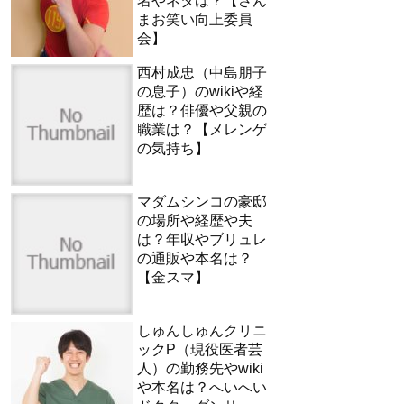
名やネタは？【さん
まお笑い向上委員
会】
西村成忠（中島朋子
の息子）のwikiや経
歴は？俳優や父親の
職業は？【メレンゲ
の気持ち】
マダムシンコの豪邸
の場所や経歴や夫
は？年収やブリュレ
の通販や本名は？
【金スマ】
しゅんしゅんクリニ
ックP（現役医者芸
人）の勤務先やwiki
や本名は？へいへい