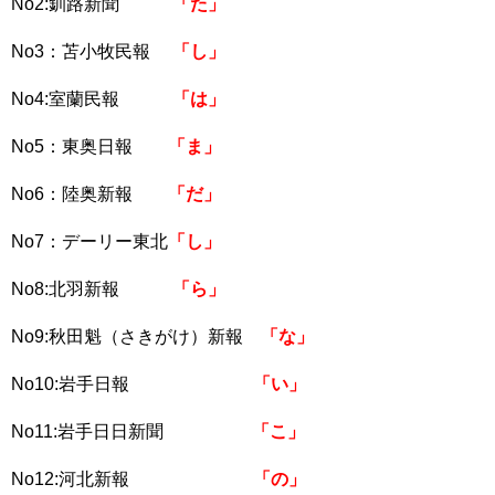
No2:釧路新聞
「た」
No3：苫小牧民報
「し」
No4:室蘭民報
「は」
No5：東奥日報
「ま」
No6：陸奥新報
「だ」
No7：デーリー東北
「し」
No8:北羽新報
「ら」
No9:秋田魁（さきがけ）新報
「な」
No10:岩手日報
「い」
No11:岩手日日新聞
「こ」
No12:河北新報
「の」