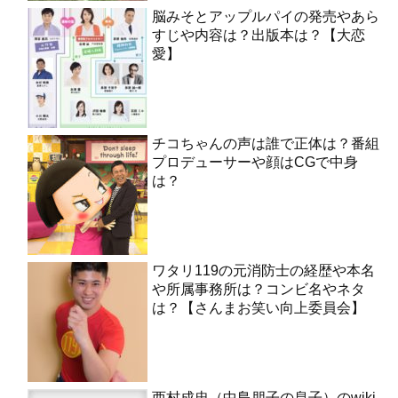
脳みそとアップルパイの発売やあら
すじや内容は？出版本は？【大恋
愛】
チコちゃんの声は誰で正体は？番組
プロデューサーや顔はCGで中身
は？
ワタリ119の元消防士の経歴や本名
や所属事務所は？コンビ名やネタ
は？【さんまお笑い向上委員会】
西村成忠（中島朋子の息子）のwiki