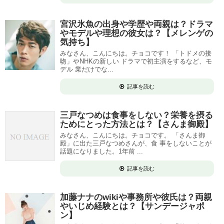
宮沢氷魚の出身や学歴や両親は？ドラマ
やモデルや理想の彼女は？【メレンゲの
気持ち】
みなさん、こんにちは。チョコです！ 「トドメの接
吻」やNHKの新しい ドラマで初主演をするなど、モ
デル 業だけでな...
記事を読む
三戸なつめは食事をしない？栄養を摂る
ためにとった方法とは？【さんま御殿】
みなさん、こんにちは。チョコです。 「さんま御
殿」に出た三戸なつめさんが、食 事をしないことが
話題になりました。1年前 ...
記事を読む
加藤ナナのwikiや事務所や彼氏は？両親
やいじめ経験とは？【サンデージャポ
ン】