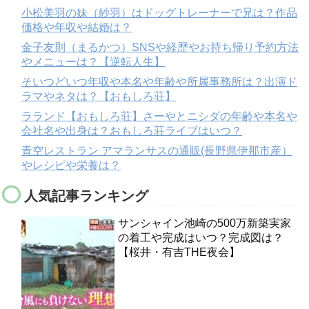
小松美羽の妹（紗羽）はドッグトレーナーで兄は？作品
価格や年収や結婚は？
金子友則（まるかつ）SNSや経歴やお持ち帰り予約方法
やメニューは？【逆転人生】
そいつどいつ年収や本名や年齢や所属事務所は？出演ド
ラマやネタは？【おもしろ荘】
ラランド【おもしろ荘】さーやとニシダの年齢や本名や
会社名や出身は？おもしろ荘ライブはいつ？
青空レストラン アマランサスの通販(長野県伊那市産）
やレシピや栄養は？
人気記事ランキング
サンシャイン池崎の500万新築実家
の着工や完成はいつ？完成図は？
【桜井・有吉THE夜会】