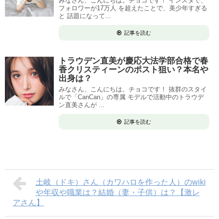
みなさん、こんにちは。チョコです！ インスタで、
フォロワーが17万人 を超えたことで、美少年すぎる
と 話題になって...
記事を読む
トラウデン直美が慶応大法学部合格で春
香クリスティーンのポスト狙い？本名や
出身は？
みなさん、こんにちは。チョコです！ 抜群のスタイ
ルで「CanCan」の専属 モデルで活動中のトラウデ
ン直美さんが ...
記事を読む
土岐（ドキ）さん（カワハロを作った人）のwiki
や年収や職業は？結婚（妻・子供）は？【激レ
アさん】