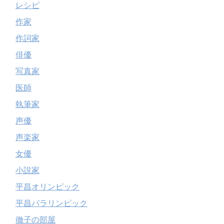
レシピ
作家
作詞家
俳優
写真家
医師
執筆家
声優
声楽家
女優
小説家
平昌オリンピック
平昌パラリンピック
徹子の部屋