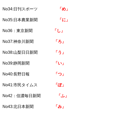
No34:日刊スポーツ
「め」
No35:日本農業新聞
「に」
No36：東京新聞
「し」
No37:神奈川新聞
「ろ」
No38:山梨日日新聞
「う」
No39:静岡新聞
「い」
No40:長野日報
「つ」
No41:市民タイムス
「ぽ」
No42：信濃毎日新聞
「ふ」
No43:北日本新聞
「み」