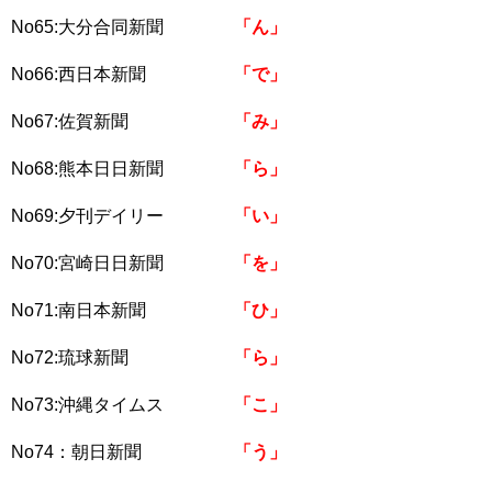
No65:大分合同新聞
「ん」
No66:西日本新聞
「で」
No67:佐賀新聞
「み」
No68:熊本日日新聞
「ら」
No69:夕刊デイリー
「い」
No70:宮崎日日新聞
「を」
No71:南日本新聞
「ひ」
No72:琉球新聞
「ら」
No73:沖縄タイムス
「こ」
No74：朝日新聞
「う」