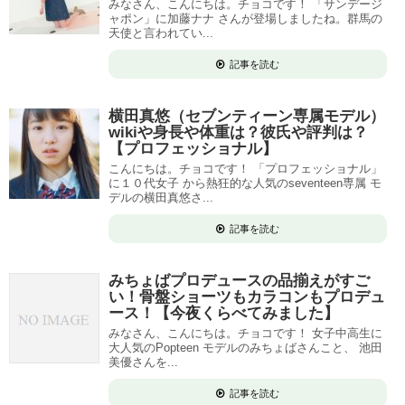
みなさん、こんにちは。チョコです！ 「サンデージ
ャポン」に加藤ナナ さんが登場しましたね。群馬の
天使と言われてい...
記事を読む
横田真悠（セブンティーン専属モデル）
wikiや身長や体重は？彼氏や評判は？
【プロフェッショナル】
こんにちは。チョコです！ 「プロフェッショナル」
に１０代女子 から熱狂的な人気のseventeen専属 モ
デルの横田真悠さ...
記事を読む
みちょばプロデュースの品揃えがすご
い！骨盤ショーツもカラコンもプロデュ
ース！【今夜くらべてみました】
みなさん、こんにちは。チョコです！ 女子中高生に
大人気のPopteen モデルのみちょばさんこと、 池田
美優さんを...
記事を読む