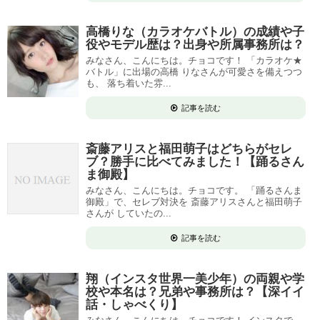
高橋りな（カラオケバトル）の成績や子
役やモデル歴は？出身や所属事務所は？
みなさん、こんにちは。チョコです！ 「カラオケ★
バトル」に出場の高橋 りなさんが可愛さを備えつつ
も、 落ち着いた雰...
記事を読む
斎藤アリスと福田萌子はどちらがセレ
ブ？勝手に比べてみました！【踊るさん
ま御殿】
みなさん、こんにちは。チョコです。 「踊るさんま
御殿」で、セレブ対決を 斎藤アリスさんと福田萌子
さんが していたの...
記事を読む
翔（インスタ世界一美少年）の両親や学
校や本名は？兄弟や事務所は？【深イイ
話・しゃべくり】