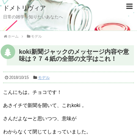
ドメトリヴィア
日常の雑学を知りたいあなたへ
ホーム
モデル
koki新聞ジャックのメッセージ内容や意
味は？７４紙の全部の文字はこれ！
2018/10/15
モデル
こんにちは。チョコです！
あさイチで新聞を開いて、これkoki，
さんだよなーと思いつつ、意味が
わからなくて閉じてしまっていました。