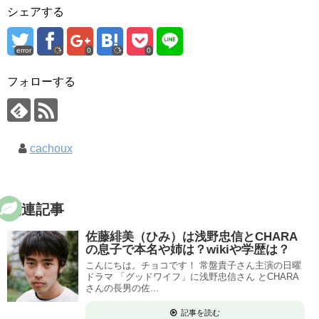
シェアする
error
0
0
フォローする
cachoux
関連記事
佐藤緋美（ひみ）は浅野忠信とCHARA
の息子で本名や姉は？wikiや学歴は？
こんにちは。チョコです！ 常盤貴子さん主演の日曜
ドラマ 「グッドワイフ」に浅野忠信さん とCHARA
さんの長男の佐...
記事を読む