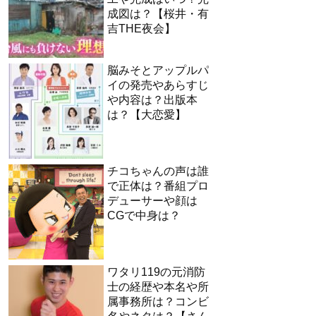
成図は？【桜井・有
吉THE夜会】
脳みそとアップルパ
イの発売やあらすじ
や内容は？出版本
は？【大恋愛】
チコちゃんの声は誰
で正体は？番組プロ
デューサーや顔は
CGで中身は？
ワタリ119の元消防
士の経歴や本名や所
属事務所は？コンビ