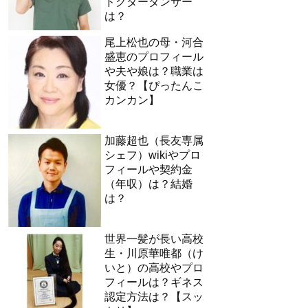
ドクターダンサー
は？
尾上松也の母・河合
盛恵のプロフィール
や夫や娘は？職業は
女優？【ぴったんこ
カンカン】
加藤超也（長友専属
シェフ）wikiやプロ
フィールや契約金
（年収）は？結婚
は？
世界一髪が長い高校
生・川原華唯都（け
いと）の高校やプロ
フィールは？ギネス
認定方法は？【スッ