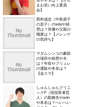
名やネタは？【さん
まお笑い向上委員
会】
西村成忠（中島朋子
の息子）のwikiや経
歴は？俳優や父親の
職業は？【メレンゲ
の気持ち】
マダムシンコの豪邸
の場所や経歴や夫
は？年収やブリュレ
の通販や本名は？
【金スマ】
しゅんしゅんクリニ
ックP（現役医者芸
人）の勤務先やwiki
や本名は？へいへい