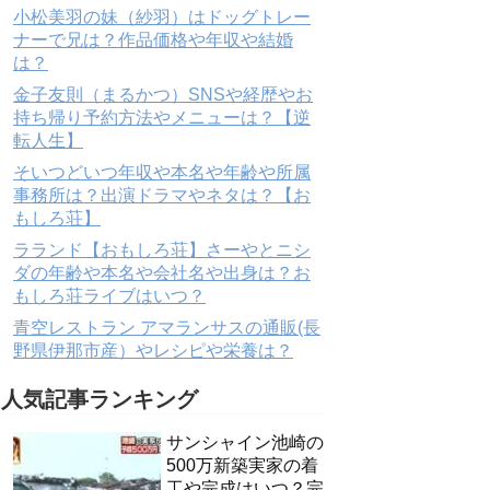
小松美羽の妹（紗羽）はドッグトレー
ナーで兄は？作品価格や年収や結婚
は？
金子友則（まるかつ）SNSや経歴やお
持ち帰り予約方法やメニューは？【逆
転人生】
そいつどいつ年収や本名や年齢や所属
事務所は？出演ドラマやネタは？【お
もしろ荘】
ラランド【おもしろ荘】さーやとニシ
ダの年齢や本名や会社名や出身は？お
もしろ荘ライブはいつ？
青空レストラン アマランサスの通販(長
野県伊那市産）やレシピや栄養は？
人気記事ランキング
サンシャイン池崎の
500万新築実家の着
工や完成はいつ？完