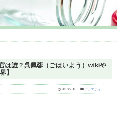
官は誰？呉佩蓉（ごはいよう）wikiや
界】
2018/7/10
バラエティ