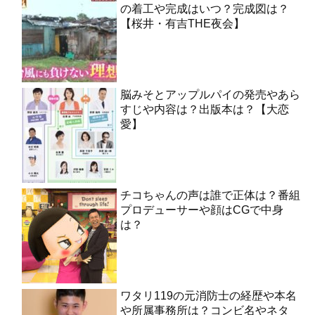
の着工や完成はいつ？完成図は？
【桜井・有吉THE夜会】
脳みそとアップルパイの発売やあら
すじや内容は？出版本は？【大恋
愛】
チコちゃんの声は誰で正体は？番組
プロデューサーや顔はCGで中身
は？
ワタリ119の元消防士の経歴や本名
や所属事務所は？コンビ名やネタ