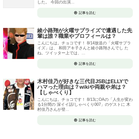
した。 今回の出演...
記事を読む
綾小路翔が火曜サプライズで遭遇した先
輩は誰？職業やプロフィールは？
こんにちは。チョコです！ 8/14放送の「火曜サプラ
イズ」は、 和田アキ子さんと綾小路翔さんでし た
ね。ツイッター上では、...
記事を読む
木村佳乃が好きな三代目JSBはELLYで
ハマった理由は？wikiや両親や弟は？
【しゃべくり】
こんにちは。チョコです！ 8/13にOAの「人生が変わ
る1分間の 深イイ話/しゃべくり007」のゲストに 木
村佳乃さんが登...
記事を読む