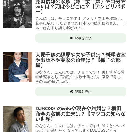
藤田信雄の家族（嫁・妻・娘）や出身や
wikiは？刀は今どこに？【アンビリバボ
ー】
こんにちは。チョコです！ アメリカ本土を攻撃し、
見事に成功 したとされた日本人の藤田信雄さん。 日
本ではあまり語り継がれて...
記事を読む
大原千鶴の経歴や夫や子供は？料理教室
や出版本や実家の旅館は？【徹子の部
屋】
みなさん、こんにちは。チョコです！ 美しすぎる料
理研究家として話題の 大原千鶴さん。京都で育ち、
その 品の良さは誰...
記事を読む
DJBOSS のwikiや現在や結婚は？横田
商会の名前の由来は？【マツコの知らな
い世界】
みなさん、こんにちは。チョコです！ 聞くとついパ
ラパラが踊りたく なってしまうDJBOSSさんが、