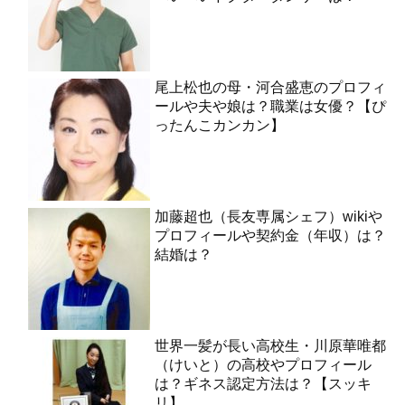
尾上松也の母・河合盛恵のプロフィ
ールや夫や娘は？職業は女優？【ぴ
ったんこカンカン】
加藤超也（長友専属シェフ）wikiや
プロフィールや契約金（年収）は？
結婚は？
世界一髪が長い高校生・川原華唯都
（けいと）の高校やプロフィール
は？ギネス認定方法は？【スッキ
リ】