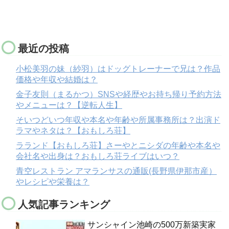
最近の投稿
小松美羽の妹（紗羽）はドッグトレーナーで兄は？作品
価格や年収や結婚は？
金子友則（まるかつ）SNSや経歴やお持ち帰り予約方法
やメニューは？【逆転人生】
そいつどいつ年収や本名や年齢や所属事務所は？出演ド
ラマやネタは？【おもしろ荘】
ラランド【おもしろ荘】さーやとニシダの年齢や本名や
会社名や出身は？おもしろ荘ライブはいつ？
青空レストラン アマランサスの通販(長野県伊那市産）
やレシピや栄養は？
人気記事ランキング
サンシャイン池崎の500万新築実家