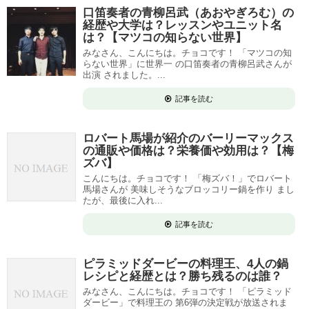
口笛奏者の青柳呂武（あおやぎろむ）の
経歴や大学は？レッスンやユニット名
は？【マツコの知らない世界】
みなさん、こんにちは。チョコです！ 「マツコの知
らない世界」に世界一 の口笛奏者の青柳呂武さんが
出演 されました。...
記事を読む
ロバート馬場が紹介のバーリーマックス
の通販や価格は？栄養価や効用は？【梅
ズバ】
こんにちは。チョコです！ 「梅ズバ！」でロバート
馬場さんが 美味しそうなブロッコリー鍋を作り まし
たが、最後に入れ...
記事を読む
ピラミッドダービーの料理王、4人の鍋
レシピと経歴とは？勝ち残るのは誰？
みなさん、こんにちは。チョコです！ 「ピラミッド
ダービー」で料理王の 第6弾の決定戦が放送されま