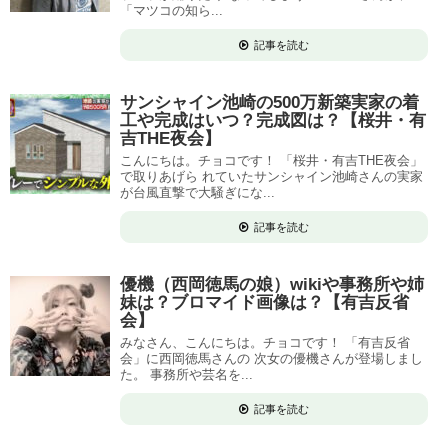
「マツコの知ら...
記事を読む
サンシャイン池崎の500万新築実家の着
工や完成はいつ？完成図は？【桜井・有
吉THE夜会】
こんにちは。チョコです！ 「桜井・有吉THE夜会」
で取りあげら れていたサンシャイン池崎さんの実家
が台風直撃で大騒ぎにな...
記事を読む
優機（西岡徳馬の娘）wikiや事務所や姉
妹は？ブロマイド画像は？【有吉反省
会】
みなさん、こんにちは。チョコです！ 「有吉反省
会」に西岡徳馬さんの 次女の優機さんが登場しまし
た。 事務所や芸名を...
記事を読む