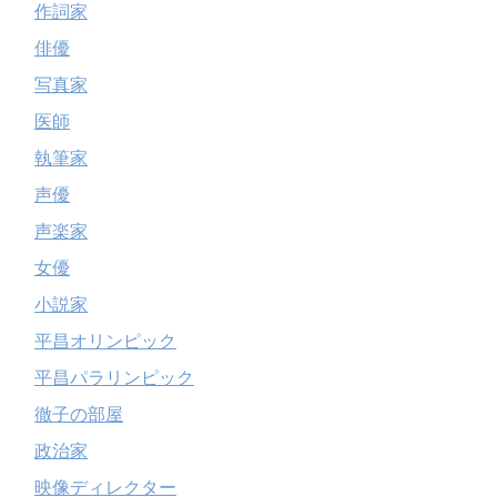
作詞家
俳優
写真家
医師
執筆家
声優
声楽家
女優
小説家
平昌オリンピック
平昌パラリンピック
徹子の部屋
政治家
映像ディレクター