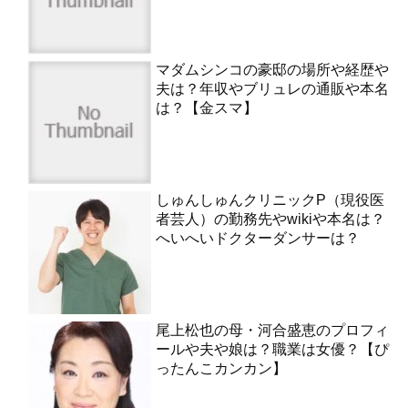
マダムシンコの豪邸の場所や経歴や
夫は？年収やブリュレの通販や本名
は？【金スマ】
しゅんしゅんクリニックP（現役医
者芸人）の勤務先やwikiや本名は？
へいへいドクターダンサーは？
尾上松也の母・河合盛恵のプロフィ
ールや夫や娘は？職業は女優？【ぴ
ったんこカンカン】