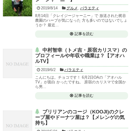
2019/8/14
グルメ
,
バラエティ
8月14日「クレイジージャーニー」で 放送された梶谷
農園のハーブが気になった 方も多いのではないでしょ
うか？ 最近...
記事を読む
中村智幸（トメ吉・原宿カリスマ）の
プロフィールや年収や職業は？【アオハ
ルTV】
2019/6/2
バラエティ
こんにちは。チョコです！ 6月2日OAの「アオハル
TV」が面白 かったですね。 原宿のカリスマで全国か
ら男...
記事を読む
ブリリアンのコージ（KOOJI)のクレ
ープ屋やドーナツ屋は？【メレンゲの気
持ち】