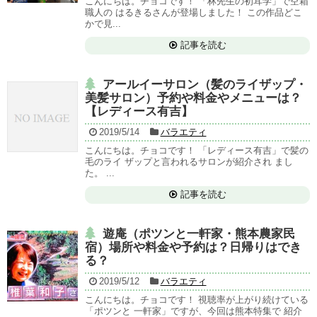
こんにちは。チョコです！ 「林先生の初耳学」で空箱
職人の はるきるさんが登場しました！ この作品どこ
かで見...
記事を読む
アールイーサロン（髪のライザップ・
美髪サロン）予約や料金やメニューは？
【レディース有吉】
2019/5/14
バラエティ
こんにちは。チョコです！ 「レディース有吉」で髪の
毛のライ ザップと言われるサロンが紹介され まし
た。 ...
記事を読む
遊庵（ポツンと一軒家・熊本農家民
宿）場所や料金や予約は？日帰りはでき
る？
2019/5/12
バラエティ
こんにちは。チョコです！ 視聴率が上がり続けている
「ポツンと 一軒家」ですが、今回は熊本特集で 紹介