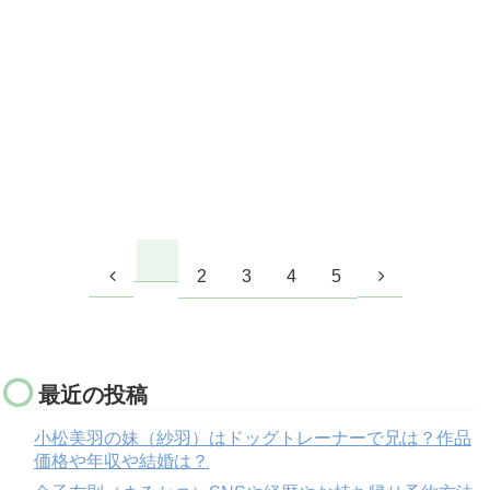
2
3
4
5
最近の投稿
小松美羽の妹（紗羽）はドッグトレーナーで兄は？作品
価格や年収や結婚は？