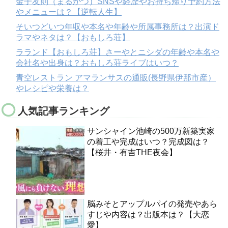
金子友則（まるかつ）SNSや経歴やお持ち帰り予約方法
やメニューは？【逆転人生】
そいつどいつ年収や本名や年齢や所属事務所は？出演ド
ラマやネタは？【おもしろ荘】
ラランド【おもしろ荘】さーやとニシダの年齢や本名や
会社名や出身は？おもしろ荘ライブはいつ？
青空レストラン アマランサスの通販(長野県伊那市産）
やレシピや栄養は？
人気記事ランキング
サンシャイン池崎の500万新築実家
の着工や完成はいつ？完成図は？
【桜井・有吉THE夜会】
脳みそとアップルパイの発売やあら
すじや内容は？出版本は？【大恋
愛】