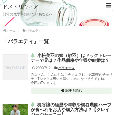
ドメトリヴィア
日常の雑学を知りたいあなたへ
ホーム
バラエティ
「
バラエティ
」
一覧
小松美羽の妹（紗羽）はドッグトレー
ナーで兄は？作品価格や年収や結婚は？
2020/7/12
バラエティ
みなさん、こんにちは！チョコです。 2020年のチャリ
ティTシャツは思い出深い ものになりそうですね。。
今回のTシャツを...
記事を読む
梶谷譲の経歴や年収や梶谷農園ハーブ
が食べれるお店や購入方法は？【クレイ
ジージャーニー】