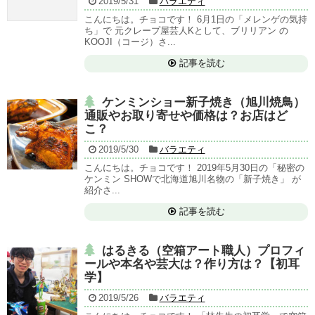
2019/5/31
バラエティ
こんにちは。チョコです！ 6月1日の「メレンゲの気持
ち」で 元クレープ屋芸人Kとして、ブリリアン の
KOOJI（コージ）さ...
記事を読む
ケンミンショー新子焼き（旭川焼鳥）
通販やお取り寄せや価格は？お店はど
こ？
2019/5/30
バラエティ
こんにちは。チョコです！ 2019年5月30日の「秘密の
ケンミン SHOWで北海道旭川名物の「新子焼き」 が
紹介さ...
記事を読む
はるきる（空箱アート職人）プロフィ
ールや本名や芸大は？作り方は？【初耳
学】
2019/5/26
バラエティ