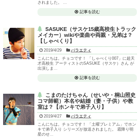
されました。 ...
記事を読む
SASUKE（サスケ15歳高校生トラック
メイカー）wikiや楽曲や両親・兄弟は？
【しゃべくり】
2019/4/29
バラエティ
こんにちは。チョコです！ 「しゃべくり007」に超天
才高校生 アーティストのSASUKE（サスケ）さん が
出演しま...
記事を読む
こまのたけちゃん（せいや・桐山照史
コマ師範）本名や結婚（妻・子供）や教
室は？【ホンキで弟子入り】
2019/4/27
バラエティ
こんにちは。チョコです！ 「土曜プレミアム」でホン
キで弟子入り シリーズが放送されました。 霜降り明
星のせ...