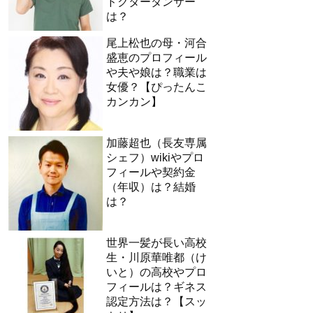
ドクターダンサー
は？
尾上松也の母・河合
盛恵のプロフィール
や夫や娘は？職業は
女優？【ぴったんこ
カンカン】
加藤超也（長友専属
シェフ）wikiやプロ
フィールや契約金
（年収）は？結婚
は？
世界一髪が長い高校
生・川原華唯都（け
いと）の高校やプロ
フィールは？ギネス
認定方法は？【スッ