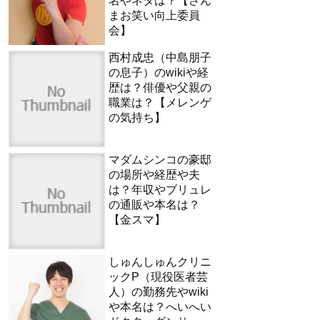
名やネタは？【さん
まお笑い向上委員
会】
西村成忠（中島朋子
の息子）のwikiや経
歴は？俳優や父親の
職業は？【メレンゲ
の気持ち】
マダムシンコの豪邸
の場所や経歴や夫
は？年収やブリュレ
の通販や本名は？
【金スマ】
しゅんしゅんクリニ
ックP（現役医者芸
人）の勤務先やwiki
や本名は？へいへい