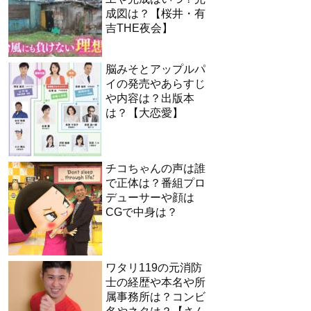
成図は？【桜井・有
吉THE夜会】
脳みそとアップルパ
イの発売やあらすじ
や内容は？出版本
は？【大恋愛】
チコちゃんの声は誰
で正体は？番組プロ
デューサーや顔は
CGで中身は？
ワタリ119の元消防
士の経歴や本名や所
属事務所は？コンビ