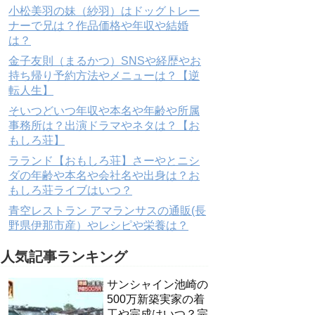
小松美羽の妹（紗羽）はドッグトレー
ナーで兄は？作品価格や年収や結婚
は？
金子友則（まるかつ）SNSや経歴やお
持ち帰り予約方法やメニューは？【逆
転人生】
そいつどいつ年収や本名や年齢や所属
事務所は？出演ドラマやネタは？【お
もしろ荘】
ラランド【おもしろ荘】さーやとニシ
ダの年齢や本名や会社名や出身は？お
もしろ荘ライブはいつ？
青空レストラン アマランサスの通販(長
野県伊那市産）やレシピや栄養は？
人気記事ランキング
サンシャイン池崎の
500万新築実家の着
工や完成はいつ？完