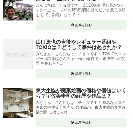
こんにちは。チョコです！ ZOZOの前澤社長がツイ
ッター上で、 プロの野球球団を持ちたいと意思表明
を して、話題になってい...
記事を読む
山口達也の今後やレギュラー番組や
TOKIOは？どうして事件は起きたか？
みなさん、こんにちは。チョコです！ TOKIOのメン
バー山口達也さんの わいせつ事件で、未成年への犯
罪 を犯したと...
記事を読む
東大生協が廃棄絵画の価格や価値はいく
ら？宇佐美圭司の経歴や作品は？
みなさん、こんにちは。チョコです！ 有名な日本の
画家の宇佐美圭司さん の作品が、東大生協の食堂改
築の際 に捨てられ...
記事を読む