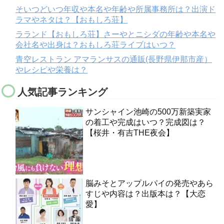
そいつどいつ年収や本名や年齢や所属事務所は？出演ド
ラマやネタは？【おもしろ荘】
ラランド【おもしろ荘】さーやとニシダの年齢や本名や
会社名や出身は？おもしろ荘ライブはいつ？
青空レストラン アマランサスの通販(長野県伊那市産）
やレシピや栄養は？
人気記事ランキング
サンシャイン池崎の500万新築実家
の着工や完成はいつ？完成図は？
【桜井・有吉THE夜会】
脳みそとアップルパイの発売やあら
すじや内容は？出版本は？【大恋
愛】