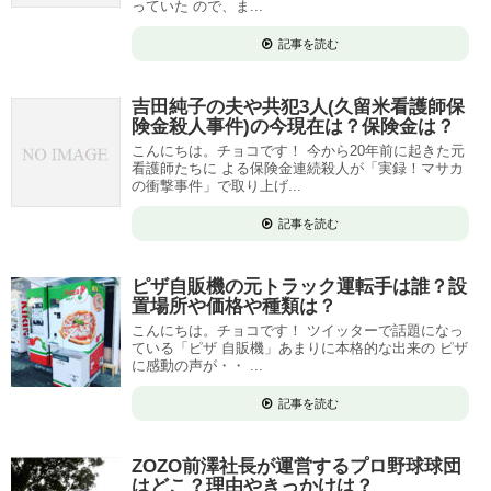
っていた ので、ま...
記事を読む
吉田純子の夫や共犯3人(久留米看護師保
険金殺人事件)の今現在は？保険金は？
こんにちは。チョコです！ 今から20年前に起きた元
看護師たちに よる保険金連続殺人が「実録！マサカ
の衝撃事件」で取り上げ...
記事を読む
ピザ自販機の元トラック運転手は誰？設
置場所や価格や種類は？
こんにちは。チョコです！ ツイッターで話題になっ
ている「ピザ 自販機」あまりに本格的な出来の ピザ
に感動の声が・・ ...
記事を読む
ZOZO前澤社長が運営するプロ野球球団
はどこ？理由やきっかけは？