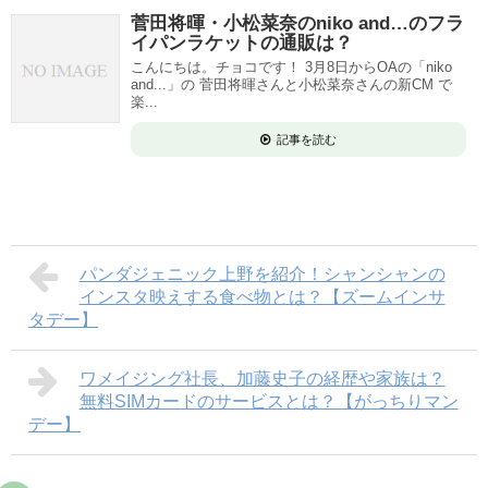
菅田将暉・小松菜奈のniko and…のフラ
イパンラケットの通販は？
こんにちは。チョコです！ 3月8日からOAの「niko
and...」の 菅田将暉さんと小松菜奈さんの新CM で
楽...
記事を読む
パンダジェニック上野を紹介！シャンシャンの
インスタ映えする食べ物とは？【ズームインサ
タデー】
ワメイジング社長、加藤史子の経歴や家族は？
無料SIMカードのサービスとは？【がっちりマン
デー】