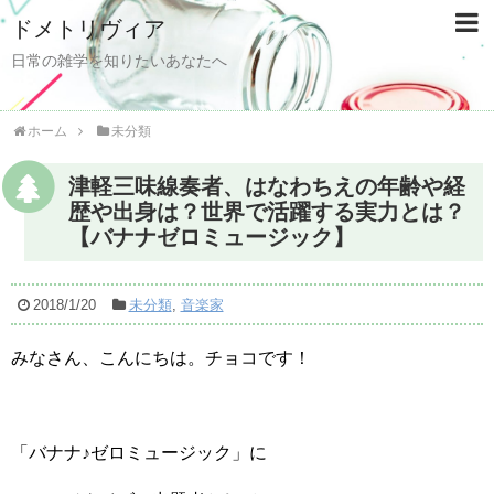
ドメトリヴィア
日常の雑学を知りたいあなたへ
ホーム
未分類
津軽三味線奏者、はなわちえの年齢や経
歴や出身は？世界で活躍する実力とは？
【バナナゼロミュージック】
2018/1/20
未分類
,
音楽家
みなさん、こんにちは。チョコです！
「バナナ♪ゼロミュージック」に