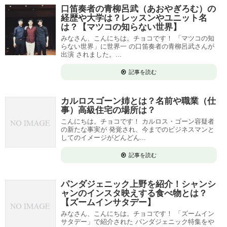
口笛奏者の青柳呂武（あおやぎろむ）の
経歴や大学は？レッスンやユニット名
は？【マツコの知らない世界】
みなさん、こんにちは。チョコです！ 「マツコの知
らない世界」に世界一 の口笛奏者の青柳呂武さんが
出演 されました。...
記事を読む
カルロスゴーン姉とは？名前や職業（仕
事）高級住宅の場所は？
こんにちは。チョコです！ カルロス・ゴーン容疑者
の新たな事実が 発覚され、今までのビジネスマンと
してのイメージがどんどん...
記事を読む
パンダジェニック上野を紹介！シャンシ
ャンのインスタ映えする食べ物とは？
【ズームインサタデー】
みなさん、こんにちは。チョコです！ 「ズームイン
サタデー」で紹介された パンダジェニック特集をや