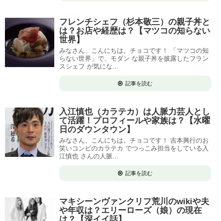
フレンチシェフ（杉本敬三）の親子丼と
は？お店や経歴は？【マツコの知らない
世界】
みなさん、こんにちは。チョコです！ 「マツコの知
らない世界」で、モダン な親子丼を披露したフラン
スシェフ が気にな...
記事を読む
入江慎也（カラテカ）は人脈力芸人とし
て活躍！プロフィールや家族は？【水曜
日のダウンタウン】
みなさん、こんにちは。チョコです！ 吉本興行のお
笑いコンビのカラテカ でつっこみ担当をしている入
江慎也 さんの人脈...
記事を読む
マキシーンヴァンクリフ荒川のwikiや夫
や年収は？エリーローズ（娘）の現在
は？【深イイ話】