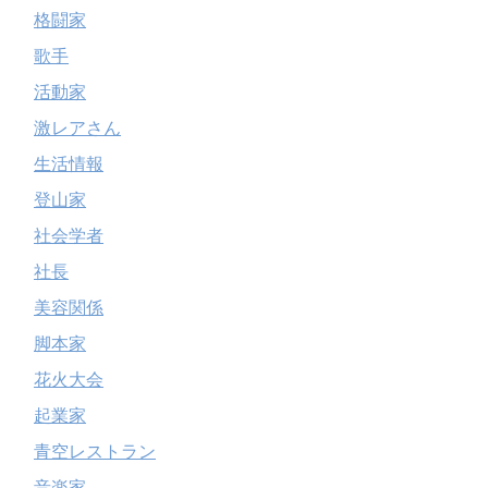
格闘家
歌手
活動家
激レアさん
生活情報
登山家
社会学者
社長
美容関係
脚本家
花火大会
起業家
青空レストラン
音楽家