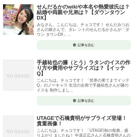
せんだるかのwikiや本名や熱愛彼氏は？
結婚や両親や兄弟は？【ダウンタウン
DX】
みなさん、こんにちは。チョコです！ せんだみつお
さんの娘さんで、タレ ントのせんだるかさんが「ダ
ウン タウンDX」...
記事を読む
手越祐也の籐（とう）ラタンのイスの作
り方や費用やサプライズは？【イッテ
Q】
こんにちは。チョコです！ 「世界の果てまでイッテ
Q」のノーキャラ 生活の企画で手越祐也さんが籐の
イスを 制作しまし...
記事を読む
UTAGEで石橋貴明がサプライズ登場！
貴重画像！
こんにちは。チョコです！ 「UTAGE!秋の祭典」盛
り上がり ましたね！ 中居正広さんと石橋貴明さんの