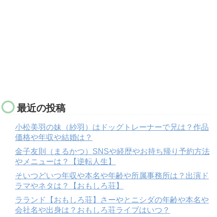
最近の投稿
小松美羽の妹（紗羽）はドッグトレーナーで兄は？作品
価格や年収や結婚は？
金子友則（まるかつ）SNSや経歴やお持ち帰り予約方法
やメニューは？【逆転人生】
そいつどいつ年収や本名や年齢や所属事務所は？出演ド
ラマやネタは？【おもしろ荘】
ラランド【おもしろ荘】さーやとニシダの年齢や本名や
会社名や出身は？おもしろ荘ライブはいつ？