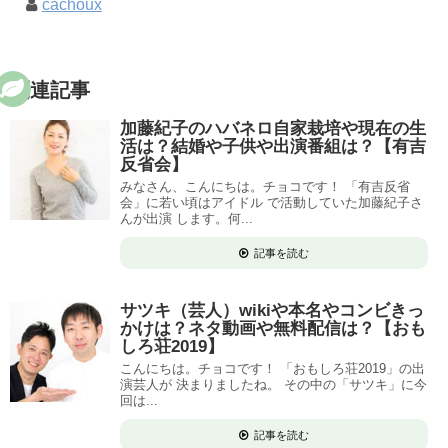
cachoux
関連記事
加藤紀子のハバネロ自家栽培や現在の生
活は？結婚や子供や出演番組は？【有吉
反省会】
みなさん、こんにちは。チョコです！ 「有吉反省
会」に若い頃はアイドル で活動していた加藤紀子さ
んが出演 します。何...
記事を読む
サツキ（芸人）wikiや本名やコンビきっ
かけは？ネタ動画や無料配信は？【おも
しろ荘2019】
こんにちは。チョコです！ 「おもしろ荘2019」の出
演芸人が 決まりましたね。 その中の「サツキ」に今
回は...
記事を読む