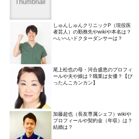
しゅんしゅんクリニックP（現役医
者芸人）の勤務先やwikiや本名は？
へいへいドクターダンサーは？
尾上松也の母・河合盛恵のプロフィ
ールや夫や娘は？職業は女優？【ぴ
ったんこカンカン】
加藤超也（長友専属シェフ）wikiや
プロフィールや契約金（年収）は？
結婚は？