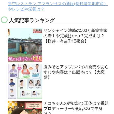
青空レストラン アマランサスの通販(長野県伊那市産）
やレシピや栄養は？
人気記事ランキング
サンシャイン池崎の500万新築実家
の着工や完成はいつ？完成図は？
【桜井・有吉THE夜会】
脳みそとアップルパイの発売やあら
すじや内容は？出版本は？【大恋
愛】
チコちゃんの声は誰で正体は？番組
プロデューサーや顔はCGで中身
は？