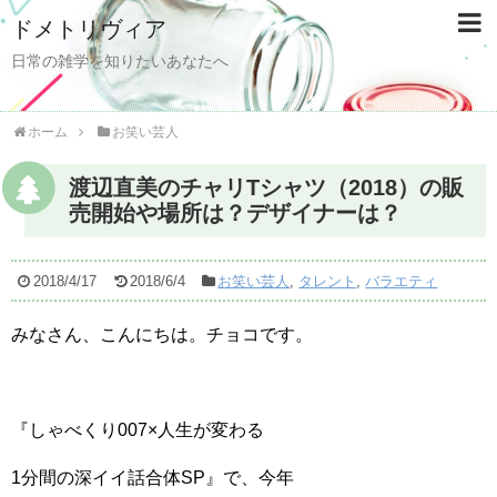
ドメトリヴィア
日常の雑学を知りたいあなたへ
ホーム
お笑い芸人
渡辺直美のチャリTシャツ（2018）の販
売開始や場所は？デザイナーは？
2018/4/17
2018/6/4
お笑い芸人
,
タレント
,
バラエティ
みなさん、こんにちは。チョコです。
『しゃべくり007×人生が変わる
1分間の深イイ話合体SP』で、今年