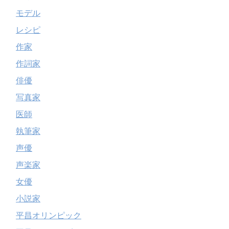
モデル
レシピ
作家
作詞家
俳優
写真家
医師
執筆家
声優
声楽家
女優
小説家
平昌オリンピック