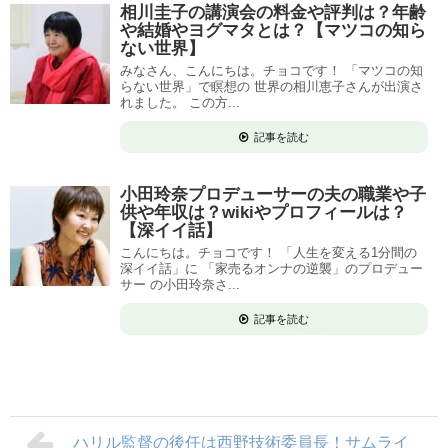
相川圭子の講演会の料金や評判は？年齢
や結婚やヨグマタとは？【マツコの知ら
ない世界】
みなさん、こんにちは。チョコです！ 「マツコの知
らない世界」で瞑想の 世界の相川恵子さんが出演さ
れました。 この方...
記事を読む
小田玲奈プロデューサーの夫の職業や子
供や年収は？wikiやプロフィールは？
【深イイ話】
こんにちは。チョコです！ 「人生を変える1分間の
深イイ話」に 「家売るオンナの逆襲」のプロデュー
サー の小田玲奈さ...
記事を読む
ハリル監督の後任は西野技術委員長！サムライ