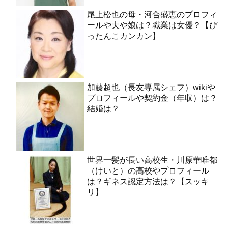
尾上松也の母・河合盛恵のプロフィ
ールや夫や娘は？職業は女優？【ぴ
ったんこカンカン】
加藤超也（長友専属シェフ）wikiや
プロフィールや契約金（年収）は？
結婚は？
世界一髪が長い高校生・川原華唯都
（けいと）の高校やプロフィール
は？ギネス認定方法は？【スッキ
リ】