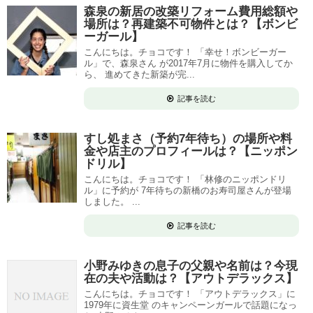
森泉の新居の改築リフォーム費用総額や
場所は？再建築不可物件とは？【ボンビ
ーガール】
こんにちは。チョコです！ 「幸せ！ボンビーガー
ル」で、森泉さん が2017年7月に物件を購入してか
ら、 進めてきた新築が完...
記事を読む
すし処まさ（予約7年待ち）の場所や料
金や店主のプロフィールは？【ニッポン
ドリル】
こんにちは。チョコです！ 「林修のニッポンドリ
ル」に予約が 7年待ちの新橋のお寿司屋さんが登場
しました。 ...
記事を読む
小野みゆきの息子の父親や名前は？今現
在の夫や活動は？【アウトデラックス】
こんにちは。チョコです！ 「アウトデラックス」に
1979年に資生堂 のキャンペーンガールで話題になっ