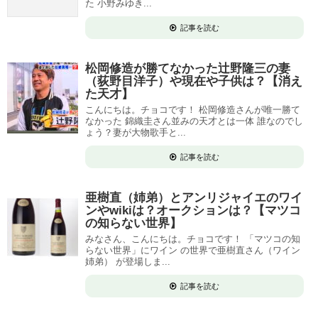
た 小野みゆき...
記事を読む
松岡修造が勝てなかった辻野隆三の妻
（荻野目洋子）や現在や子供は？【消え
た天才】
こんにちは。チョコです！ 松岡修造さんが唯一勝て
なかった 錦織圭さん並みの天才とは一体 誰なのでし
ょう？妻が大物歌手と...
記事を読む
亜樹直（姉弟）とアンリジャイエのワイ
ンやwikiは？オークションは？【マツコ
の知らない世界】
みなさん、こんにちは。チョコです！ 「マツコの知
らない世界」にワイン の世界で亜樹直さん（ワイン
姉弟） が登場しま...
記事を読む