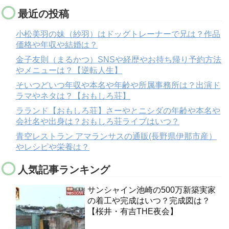
最近の投稿
小松美羽の妹（紗羽）はドッグトレーナーで兄は？作品
価格や年収や結婚は？
金子友則（まるかつ）SNSや経歴やお持ち帰り予約方法
やメニューは？【逆転人生】
そいつどいつ年収や本名や年齢や所属事務所は？出演ド
ラマやネタは？【おもしろ荘】
ラランド【おもしろ荘】さーやとニシダの年齢や本名や
会社名や出身は？おもしろ荘ライブはいつ？
青空レストラン アマランサスの通販(長野県伊那市産）
やレシピや栄養は？
人気記事ランキング
サンシャイン池崎の500万新築実家
の着工や完成はいつ？完成図は？
【桜井・有吉THE夜会】