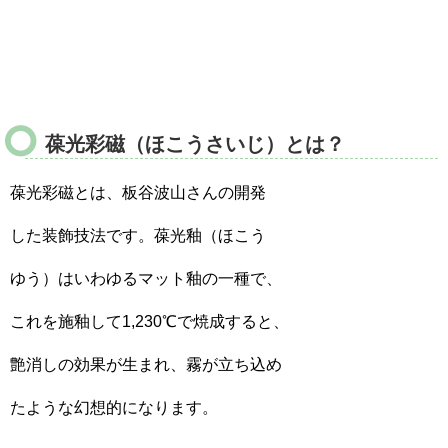
葆光彩磁（ほこうさいじ）とは？
葆光彩磁とは、板谷波山さんの開発
した装飾技法です。葆光釉（ほこう
ゆう）はいわゆるマット釉の一種で、
これを施釉して1,230℃で焼成すると、
艶消しの効果が生まれ、霧が立ち込め
たような幻想的になります。