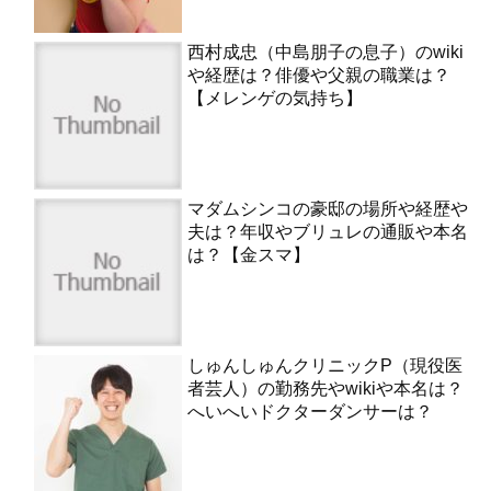
西村成忠（中島朋子の息子）のwiki
や経歴は？俳優や父親の職業は？
【メレンゲの気持ち】
マダムシンコの豪邸の場所や経歴や
夫は？年収やブリュレの通販や本名
は？【金スマ】
しゅんしゅんクリニックP（現役医
者芸人）の勤務先やwikiや本名は？
へいへいドクターダンサーは？