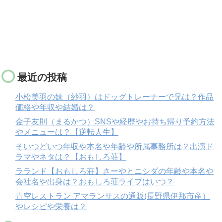
最近の投稿
小松美羽の妹（紗羽）はドッグトレーナーで兄は？作品
価格や年収や結婚は？
金子友則（まるかつ）SNSや経歴やお持ち帰り予約方法
やメニューは？【逆転人生】
そいつどいつ年収や本名や年齢や所属事務所は？出演ド
ラマやネタは？【おもしろ荘】
ラランド【おもしろ荘】さーやとニシダの年齢や本名や
会社名や出身は？おもしろ荘ライブはいつ？
青空レストラン アマランサスの通販(長野県伊那市産）
やレシピや栄養は？