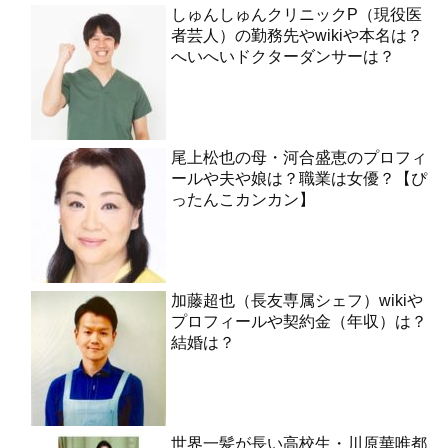
しゅんしゅんクリニックP（現役医
者芸人）の勤務先やwikiや本名は？
へいへいドクターダンサーは？
尾上松也の母・河合盛恵のプロフィ
ールや夫や娘は？職業は女優？【ぴ
ったんこカンカン】
加藤超也（長友専属シェフ）wikiや
プロフィールや契約金（年収）は？
結婚は？
世界一髪が長い高校生・川原華唯都