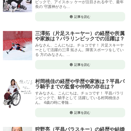
ピックで、アイスホッ ケーが注目される中で、最年
長の 守護神がさら...
記事を読む
三澤拓（片足スキーヤー）の経歴や所属
や家族は？パラリンピックでの活躍は？
みなさん、こんにちは。チョコです！ 片足スキーヤ
ーとして活躍の三澤 拓さん。障害スポーツをしてい
る 方のみなさん、...
記事を読む
村岡桃佳の経歴や学歴や家族は？平昌パ
ラ騎手までの監督や仲間の存在は？
すみなさん、こんにちは。チョコです！ 平昌パラリ
ンピックで、騎手として 活躍している村岡桃佳さ
ん。 4歳の時に脊髄...
記事を読む
狩野亮（平昌パラスキー）の経歴や結婚