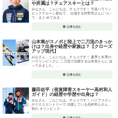
や所属は？チェアスキーとは？
みなさん、こんにちは。チョコです！ 平昌パラリン
ピックアルペン座位で、 出場する狩野亮さんについ
て、まと めてみま...
記事を読む
山本篤がスノボと陸上で二刀流のきっか
けは？出身や経歴や家族は？【クローズ
アップ現代】
みなさん、こんにちは。チョコです！ 夏季と冬季の
パラリンピックに 二刀流で活躍する山本篤さんに 迫
ってみました。 ...
記事を読む
藤田佑平（視覚障害スキーヤー高村和人
ガイド）の経歴や学歴や出身は？
みなさん、こんにちは。チョコです！ バイアスロン
やクロスカントリーで 活躍している高村和人さん。
初の オリンピック...
記事を読む