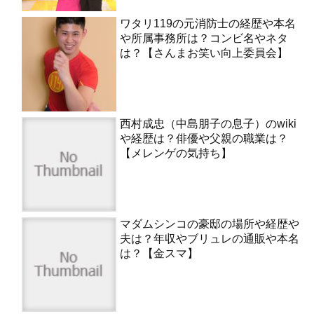
ワタリ119の元消防士の経歴や本名
や所属事務所は？コンビ名やネタ
は？【さんまお笑い向上委員会】
西村成忠（中島朋子の息子）のwiki
や経歴は？俳優や父親の職業は？
【メレンゲの気持ち】
マダムシンコの豪邸の場所や経歴や
夫は？年収やブリュレの通販や本名
は？【金スマ】