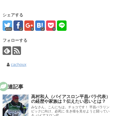
シェアする
error
0
0
フォローする
cachoux
関連記事
高村和人（バイアスロン平昌パラ代表）
の経歴や家族は？伝えたい思いとは？
みなさん、こんにちは。チョコです！ 平昌パラリン
ピックに向け、必死に 生き様を見せようと闘ってい
る バイアスロン代...