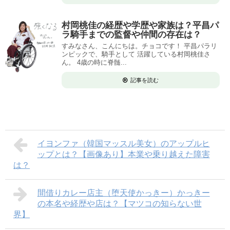
村岡桃佳の経歴や学歴や家族は？平昌パ
ラ騎手までの監督や仲間の存在は？
すみなさん、こんにちは。チョコです！ 平昌パラリ
ンピックで、騎手として 活躍している村岡桃佳さ
ん。 4歳の時に脊髄...
記事を読む
イヨンファ（韓国マッスル美女）のアップルヒ
ップとは？【画像あり】本業や乗り越えた障害
は？
間借りカレー店主（堕天使かっきー）かっきー
の本名や経歴や店は？【マツコの知らない世
界】