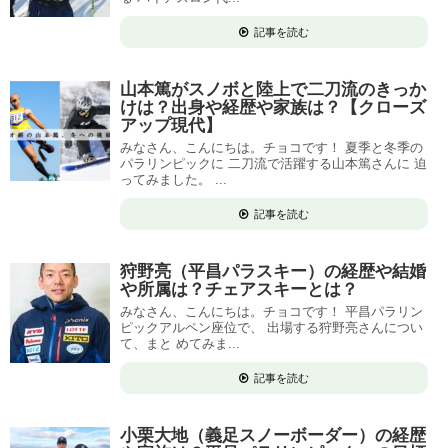
記事を読む
山本篤がスノボと陸上で二刀流のきっか
けは？出身や経歴や家族は？【クローズ
アップ現代】
みなさん、こんにちは。チョコです！ 夏季と冬季の
パラリンピックに 二刀流で活躍する山本篤さんに 迫
ってみました。 ...
記事を読む
狩野亮（平昌パラスキー）の経歴や結婚
や所属は？チェアスキーとは？
みなさん、こんにちは。チョコです！ 平昌パラリン
ピックアルペン座位で、 出場する狩野亮さんについ
て、まと めてみま...
記事を読む
小栗大地（義足スノーボーダー）の経歴