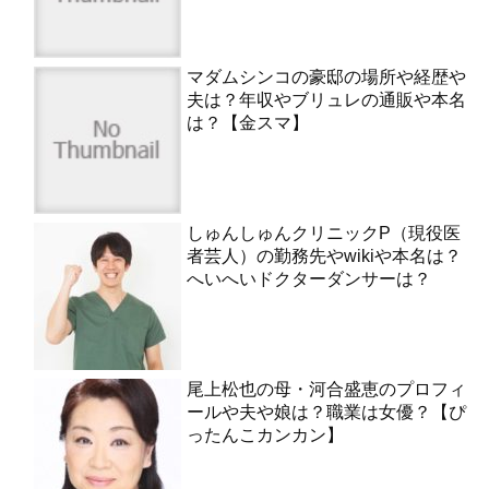
マダムシンコの豪邸の場所や経歴や
夫は？年収やブリュレの通販や本名
は？【金スマ】
しゅんしゅんクリニックP（現役医
者芸人）の勤務先やwikiや本名は？
へいへいドクターダンサーは？
尾上松也の母・河合盛恵のプロフィ
ールや夫や娘は？職業は女優？【ぴ
ったんこカンカン】