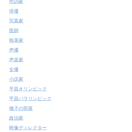
作詞家
俳優
写真家
医師
執筆家
声優
声楽家
女優
小説家
平昌オリンピック
平昌パラリンピック
徹子の部屋
政治家
映像ディレクター