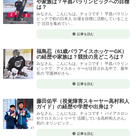
や家族は？平昌パラリンピックへの目標
は？
みなさん、こんにちは。チョコです！ 平昌パラリン
ピックで初の日本人 出場を目標に活動していること
で 注目を集めてい...
記事を読む
福島忍（61歳パラアイスホッケーGK）
の経歴や家族は？競技の見どころは？
みなさん、こんにちは。チョコです！ 平昌パラリン
ピックで、アイスホッ ケーが注目される中で、最年
長の 守護神がさら...
記事を読む
藤田佑平（視覚障害スキーヤー高村和人
ガイド）の経歴や学歴や出身は？
みなさん、こんにちは。チョコです！ バイアスロン
やクロスカントリーで 活躍している高村和人さん。
初の オリンピック...
記事を読む