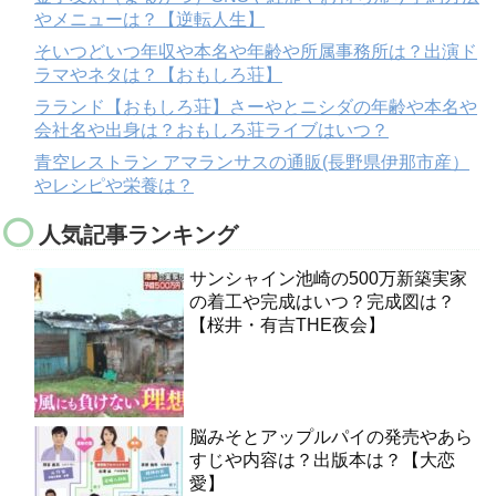
やメニューは？【逆転人生】
そいつどいつ年収や本名や年齢や所属事務所は？出演ド
ラマやネタは？【おもしろ荘】
ラランド【おもしろ荘】さーやとニシダの年齢や本名や
会社名や出身は？おもしろ荘ライブはいつ？
青空レストラン アマランサスの通販(長野県伊那市産）
やレシピや栄養は？
人気記事ランキング
サンシャイン池崎の500万新築実家
の着工や完成はいつ？完成図は？
【桜井・有吉THE夜会】
脳みそとアップルパイの発売やあら
すじや内容は？出版本は？【大恋
愛】