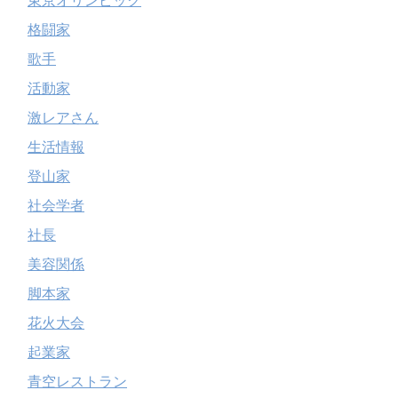
東京オリンピック
格闘家
歌手
活動家
激レアさん
生活情報
登山家
社会学者
社長
美容関係
脚本家
花火大会
起業家
青空レストラン