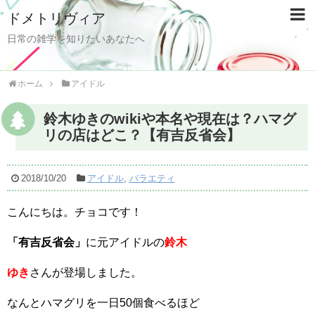
ドメトリヴィア
日常の雑学を知りたいあなたへ
ホーム
アイドル
鈴木ゆきのwikiや本名や現在は？ハマグ
リの店はどこ？【有吉反省会】
2018/10/20
アイドル
,
バラエティ
こんにちは。チョコです！
「有吉反省会」
に元アイドルの
鈴木
ゆき
さんが登場しました。
なんとハマグリを一日50個食べるほど