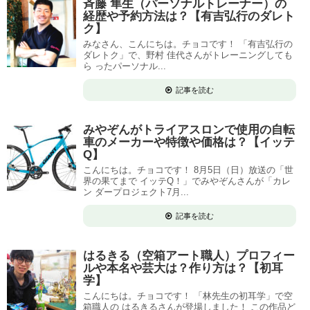
斉藤 隼生（パーソナルトレーナー）の
経歴や予約方法は？【有吉弘行のダレト
ク】
みなさん、こんにちは。チョコです！ 「有吉弘行の
ダレトク」で、野村 佳代さんがトレーニングしても
ら ったパーソナル...
記事を読む
みやぞんがトライアスロンで使用の自転
車のメーカーや特徴や価格は？【イッテ
Q】
こんにちは。チョコです！ 8月5日（日）放送の「世
界の果てまで イッテQ！」でみやぞんさんが「カレ
ン ダープロジェクト7月...
記事を読む
はるきる（空箱アート職人）プロフィー
ルや本名や芸大は？作り方は？【初耳
学】
こんにちは。チョコです！ 「林先生の初耳学」で空
箱職人の はるきるさんが登場しました！ この作品ど