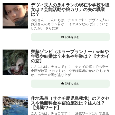
デヴィ夫人の孫キランの現在や学校や彼
女は？芸能活動や娘カリナの夫の職業
は？
みなさん、こんにちは。チョコです！ デヴィ夫人の
お孫さんのキラン君が、 イケメンなのは知っていま
したが、 さらに素...
記事を読む
齊藤ゾンビ（ホラープランナー）wikiや
年収や結婚は？本名や年齢は？【ナカイ
の窓】
こんにちは。チョコです！ 「ナカイの窓」でホラー
企画が放送 されました。今年は猛暑のせいで しょう
か。ホラー企画が盛り上が...
記事を読む
作地温泉（サクチ鹿児島秘境）のアクセ
スや漁船料金や宿泊施設は？住人は？
【沸騰ワード】
こんにちは。チョコです！ 「沸騰ワード10」で鹿児