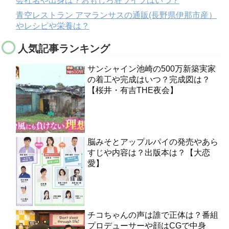
会社名や出身は？おもしろ荘ライブはいつ？
青空レストラン アマランサスの通販(長野県伊那市産）
やレシピや栄養は？
人気記事ランキング
サンシャイン池崎の500万新築実家
の着工や完成はいつ？完成図は？
【桜井・有吉THE夜会】
脳みそとアップルパイの発売やあら
すじや内容は？出版本は？【大恋
愛】
チコちゃんの声は誰で正体は？番組
プロデューサーや顔はCGで中身