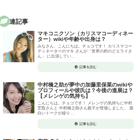
関連記事
マキコニクソン（カリスマコーディネー
ター）wikiや年齢や出身は？
みなさん、こんにちは。チョコです！ カリスマコー
ディネーターのマキ さんが「世界の村のどエライさ
ん」 に出演してい...
記事を読む
中村橋之助が夢中の加藤里保菜のwikiや
プロフィールや彼氏は？今後の進展は？
【メレンゲの気持ち】
こんにちは。チョコです！ メレンゲの気持ちに中村
芝翫さんと 中村橋之助さん親子が登場しました。 面
白いトークが繰り...
記事を読む