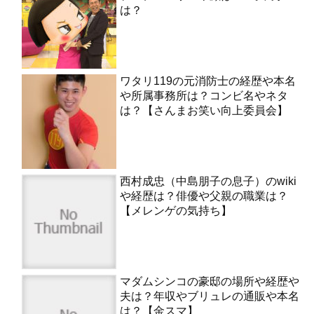
は？
ワタリ119の元消防士の経歴や本名
や所属事務所は？コンビ名やネタ
は？【さんまお笑い向上委員会】
西村成忠（中島朋子の息子）のwiki
や経歴は？俳優や父親の職業は？
【メレンゲの気持ち】
マダムシンコの豪邸の場所や経歴や
夫は？年収やブリュレの通販や本名
は？【金スマ】