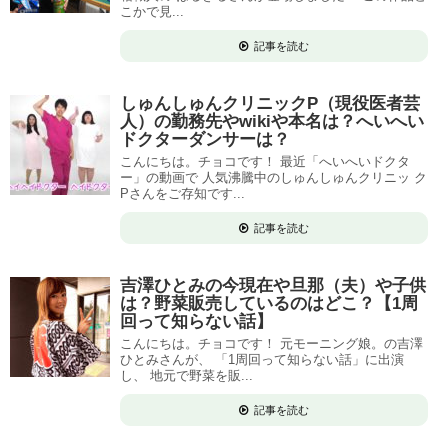
こかで見...
記事を読む
しゅんしゅんクリニックP（現役医者芸
人）の勤務先やwikiや本名は？へいへい
ドクターダンサーは？
こんにちは。チョコです！ 最近「へいへいドクタ
ー」の動画で 人気沸騰中のしゅんしゅんクリニッ ク
Pさんをご存知です...
記事を読む
吉澤ひとみの今現在や旦那（夫）や子供
は？野菜販売しているのはどこ？【1周
回って知らない話】
こんにちは。チョコです！ 元モーニング娘。の吉澤
ひとみさんが、 「1周回って知らない話」に出演
し、 地元で野菜を販...
記事を読む