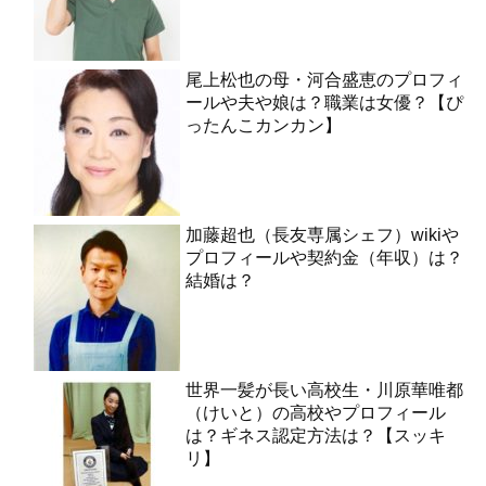
尾上松也の母・河合盛恵のプロフィ
ールや夫や娘は？職業は女優？【ぴ
ったんこカンカン】
加藤超也（長友専属シェフ）wikiや
プロフィールや契約金（年収）は？
結婚は？
世界一髪が長い高校生・川原華唯都
（けいと）の高校やプロフィール
は？ギネス認定方法は？【スッキ
リ】