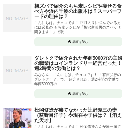
梅ズバで紹介のもち麦レシピや痩せる食
べ方や浜内千波の出版本は？スーパーフ
ードの理由は？
こんにちは。チョコです！ 正月太りに悩んでいる方
には必見の もち麦レシピが「梅沢富美男のズバッ と
聞きます！」で取...
記事を読む
ダレトクで紹介された年商5000万の主婦
の職業はコインランドリー経営だった！
週2時間の労働とは？
みなさん、こんにちは。チョコです！ 「有吉弘行の
ダレトク！？」で、 紹介された、週2時間の労働で
年商5000万の...
記事を読む
松岡修造が勝てなかった辻野隆三の妻
（荻野目洋子）や現在や子供は？【消え
た天才】
こんにちは。チョコです！ 松岡修造さんが唯一勝て