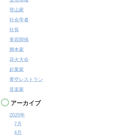
登山家
社会学者
社長
美容関係
脚本家
花火大会
起業家
青空レストラン
音楽家
アーカイブ
2020年
7月
4月