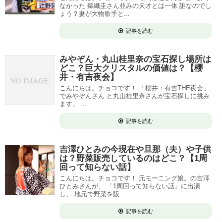
なかった 錦織圭さん並みの天才とは一体 誰なのでし
ょう？妻が大物歌手と...
記事を読む
みやぞん・丸山桂里奈の宝石探し場所は
どこ？巨大クリスタルの価値は？【櫻
井・有吉夜会】
こんにちは。チョコです！ 「櫻井・有吉THE夜会」
でみやぞんさん と丸山桂里奈さんが宝石探しに挑み
ます。 ...
記事を読む
吉澤ひとみの今現在や旦那（夫）や子供
は？野菜販売しているのはどこ？【1周
回って知らない話】
こんにちは。チョコです！ 元モーニング娘。の吉澤
ひとみさんが、 「1周回って知らない話」に出演
し、 地元で野菜を販...
記事を読む