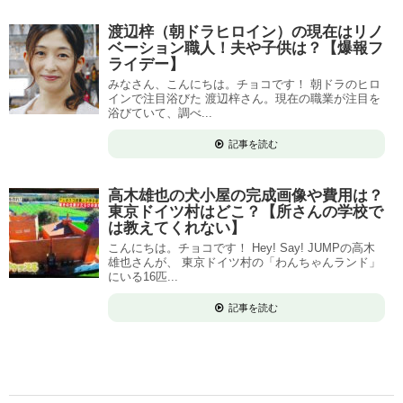
渡辺梓（朝ドラヒロイン）の現在はリノ
ベーション職人！夫や子供は？【爆報フ
ライデー】
みなさん、こんにちは。チョコです！ 朝ドラのヒロ
インで注目浴びた 渡辺梓さん。現在の職業が注目を
浴びていて、調べ...
記事を読む
高木雄也の犬小屋の完成画像や費用は？
東京ドイツ村はどこ？【所さんの学校で
は教えてくれない】
こんにちは。チョコです！ Hey! Say! JUMPの高木
雄也さんが、 東京ドイツ村の「わんちゃんランド」
にいる16匹...
記事を読む