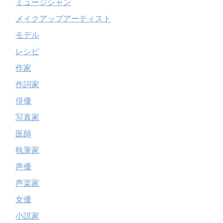
ミュージシャン
メイクアップアーティスト
モデル
レシピ
作家
作詞家
俳優
写真家
医師
執筆家
声優
声楽家
女優
小説家