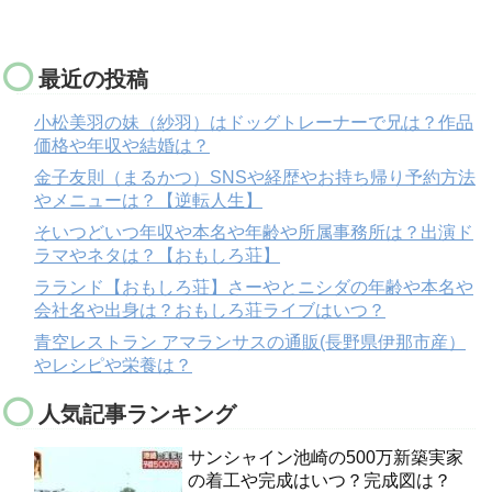
最近の投稿
小松美羽の妹（紗羽）はドッグトレーナーで兄は？作品
価格や年収や結婚は？
金子友則（まるかつ）SNSや経歴やお持ち帰り予約方法
やメニューは？【逆転人生】
そいつどいつ年収や本名や年齢や所属事務所は？出演ド
ラマやネタは？【おもしろ荘】
ラランド【おもしろ荘】さーやとニシダの年齢や本名や
会社名や出身は？おもしろ荘ライブはいつ？
青空レストラン アマランサスの通販(長野県伊那市産）
やレシピや栄養は？
人気記事ランキング
サンシャイン池崎の500万新築実家
の着工や完成はいつ？完成図は？