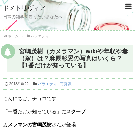
ドメトリヴィア
日常の雑学を知りたいあなたへ
ホーム
バラエティ
宮嶋茂樹（カメラマン）wikiや年収や妻
（嫁）は？麻原彰晃の写真はいくら？
【1番だけが知っている】
2018/10/22
バラエティ
,
写真家
こんにちは。チョコです！
「一番だけが知っている」に
スクープ
カメラマンの宮嶋茂樹
さんが登場