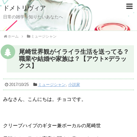
ドメトリヴィア
日常の雑学を知りたいあなたへ
ホーム
ミュージシャン
尾崎世界観がイライラ生活を送ってる？
職業や結婚や家族は？【アウト×デラッ
クス】
2017/10/25
ミュージシャン
,
小説家
みなさん、こんにちは。チョコです。
クリープハイプのギター兼ボーカルの尾崎世