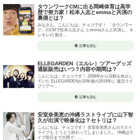
タウンワークCMに出る岡崎体育は高学
歴で努力家！松本人志とemmaと共演の
裏側とは？
みなさん、こんにちは。チョコです！ 「タウンワー
ク」のCMで松本人志さん とemmaさんと共演し、キ
レキレの 動き...
記事を読む
ELLEGARDEN（エルレ）ツアーグッズ
通販販売はいつ？内容や期間は？
こんにちは。チョコです！ 2008年から活動を休止し
ていた ELLEGARDENが10年後の2018年に 復活ライ
ブツアー...
記事を読む
安室奈美恵の沖縄ラストライブに山下智
久が出演で映像化は？セトリは？
こんにちは。チョコです！ 安室奈美恵さんのラスト
ライブも とうとう終わってしまいました。 沖縄はラ
イブ前日まで大雨で、 ...