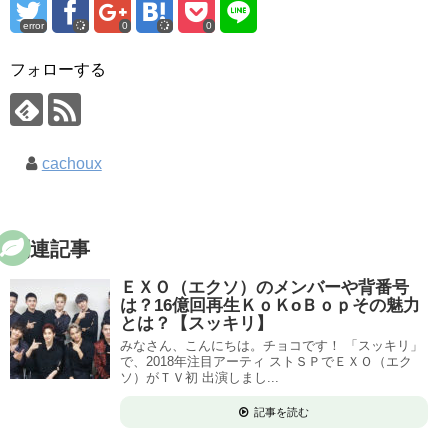
error
0
0
フォローする
cachoux
関連記事
ＥＸＯ（エクソ）のメンバーや背番号
は？16億回再生ＫｏＫoＢｏｐその魅力
とは？【スッキリ】
みなさん、こんにちは。チョコです！ 「スッキリ」
で、2018年注目アーティ ストＳＰでＥＸＯ（エク
ソ）がＴＶ初 出演しまし...
記事を読む