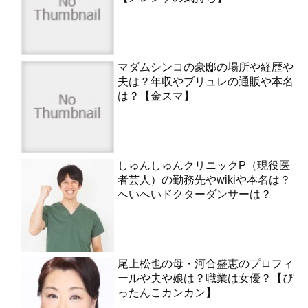
マダムシンコの豪邸の場所や経歴や
夫は？年収やブリュレの通販や本名
は？【金スマ】
しゅんしゅんクリニックP（現役医
者芸人）の勤務先やwikiや本名は？
へいへいドクターダンサーは？
尾上松也の母・河合盛恵のプロフィ
ールや夫や娘は？職業は女優？【ぴ
ったんこカンカン】