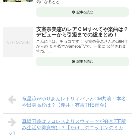
気になるとと...
記事を読む
安室奈美恵のレアＣＭすべてや楽曲は？
デビューから引退までの総まとめ！
こんにちは。チョコです！ 安室奈美恵さんの1994年
からの ＣＭ45本がamebaTVで、一挙に 公開されま
すね。 ...
記事を読む
竜星涼がゆりあんレトリィバァとCM共演！本名
や出身高校は？【櫻井・有吉THE夜会】
真壁刀義はプロレスよりスウィーツが好き?下積
み生活や得意技は？【たけしのニッポンのミカ
タ】