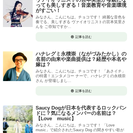
っても美しすぎる！音楽教育や音楽環境
がすごい！
みなさん、こんにちは。チョコです！ 綺麗な音色を
奏でる、美しすぎる ヴァイオリニストの宮本笑里さ
んを ご存知ですか...
記事を読む
ハナレグミ永積崇（ながづみたかし）の
名前の由来や楽曲提供は？経歴や本名や
嫁は？
みなさん、こんにちは。チョコです！ 「あさイチ」
の特選！エンタメコー ナーで、ハナレグミの永積崇
さん が登場しまし...
記事を読む
Saucy Dogが日本を代表するロックバン
ドに？気になるメンバーの名前は？
【Love music】
みなさん、こんにちは。チョコです！ 「Love
music」で紹介されたSaucy Dog の聞きやすい歌が