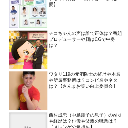
愛】
チコちゃんの声は誰で正体は？番組
プロデューサーや顔はCGで中身
は？
ワタリ119の元消防士の経歴や本名
や所属事務所は？コンビ名やネタ
は？【さんまお笑い向上委員会】
西村成忠（中島朋子の息子）のwiki
や経歴は？俳優や父親の職業は？
【メレンゲの気持ち】