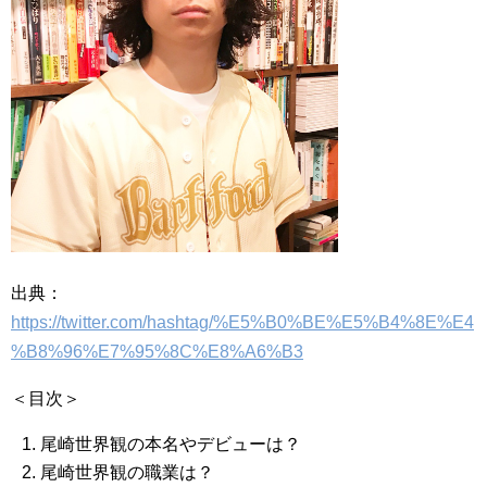
出典：
https://twitter.com/hashtag/%E5%B0%BE%E5%B4%8E%E4
%B8%96%E7%95%8C%E8%A6%B3
＜目次＞
尾崎世界観の本名やデビューは？
尾崎世界観の職業は？