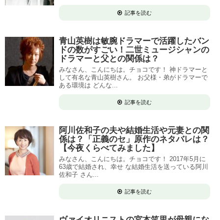
記事を読む
青山英樹は敏腕ドラマーで活躍したバン
ドの数がすごい！二世ミュージシャンの
ドラマーと父との関係は？
みなさん、こんにちは。チョコです！ 神ドラマーと
して有名な青山英樹さん。 お父様・弟がドラマーで
ある環境は どんな...
記事を読む
阿川佐和子の夫や結婚生活や元妻との関
係は？「正義のセ」原作のネタバレは？
【今夜くらべてみました】
みなさん、こんにちは。チョコです！ 2017年5月に
63歳で結婚され、幸せ な結婚生活を送っている阿川
佐和子 さん...
記事を読む
ヴァイオリニストの宮本笑里が母親にな