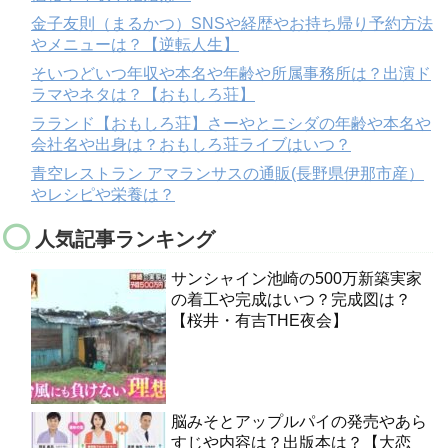
金子友則（まるかつ）SNSや経歴やお持ち帰り予約方法
やメニューは？【逆転人生】
そいつどいつ年収や本名や年齢や所属事務所は？出演ド
ラマやネタは？【おもしろ荘】
ラランド【おもしろ荘】さーやとニシダの年齢や本名や
会社名や出身は？おもしろ荘ライブはいつ？
青空レストラン アマランサスの通販(長野県伊那市産）
やレシピや栄養は？
人気記事ランキング
サンシャイン池崎の500万新築実家
の着工や完成はいつ？完成図は？
【桜井・有吉THE夜会】
脳みそとアップルパイの発売やあら
すじや内容は？出版本は？【大恋