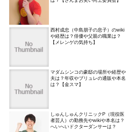
は？【さんまお笑い向上委員会】
西村成忠（中島朋子の息子）のwiki
や経歴は？俳優や父親の職業は？
【メレンゲの気持ち】
マダムシンコの豪邸の場所や経歴や
夫は？年収やブリュレの通販や本名
は？【金スマ】
しゅんしゅんクリニックP（現役医
者芸人）の勤務先やwikiや本名は？
へいへいドクターダンサーは？