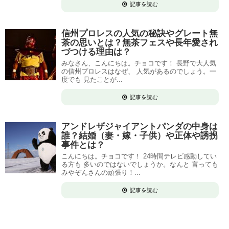
記事を読む
信州プロレスの人気の秘訣やグレート無
茶の思いとは？無茶フェスや長年愛され
づつける理由は？
みなさん、こんにちは。チョコです！ 長野で大人気
の信州プロレスはなぜ、 人気があるのでしょう。一
度でも 見たことが...
記事を読む
アンドレザジャイアントパンダの中身は
誰？結婚（妻・嫁・子供）や正体や誘拐
事件とは？
こんにちは。チョコです！ 24時間テレビ感動してい
る方も 多いのではないでしょうか。なんと 言っても
みやぞんさんの頑張り！...
記事を読む