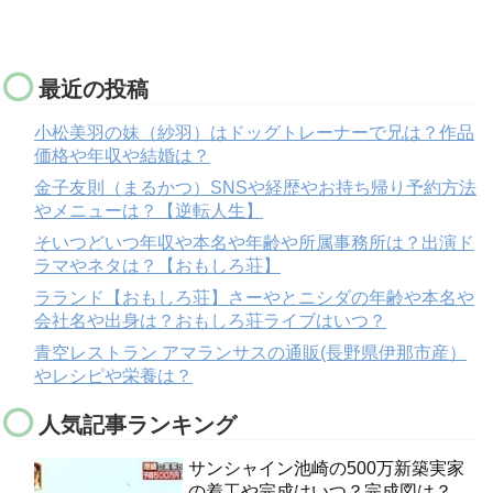
最近の投稿
小松美羽の妹（紗羽）はドッグトレーナーで兄は？作品
価格や年収や結婚は？
金子友則（まるかつ）SNSや経歴やお持ち帰り予約方法
やメニューは？【逆転人生】
そいつどいつ年収や本名や年齢や所属事務所は？出演ド
ラマやネタは？【おもしろ荘】
ラランド【おもしろ荘】さーやとニシダの年齢や本名や
会社名や出身は？おもしろ荘ライブはいつ？
青空レストラン アマランサスの通販(長野県伊那市産）
やレシピや栄養は？
人気記事ランキング
サンシャイン池崎の500万新築実家
の着工や完成はいつ？完成図は？