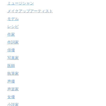
ミュージシャン
メイクアップアーティスト
モデル
レシピ
作家
作詞家
俳優
写真家
医師
執筆家
声優
声楽家
女優
小説家