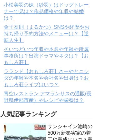
小松美羽の妹（紗羽）はドッグトレー
ナーで兄は？作品価格や年収や結婚
は？
金子友則（まるかつ）SNSや経歴やお
持ち帰り予約方法やメニューは？【逆
転人生】
そいつどいつ年収や本名や年齢や所属
事務所は？出演ドラマやネタは？【お
もしろ荘】
ラランド【おもしろ荘】さーやとニシ
ダの年齢や本名や会社名や出身は？お
もしろ荘ライブはいつ？
青空レストラン アマランサスの通販(長
野県伊那市産）やレシピや栄養は？
人気記事ランキング
サンシャイン池崎の
500万新築実家の着
工や完成はいつ？完