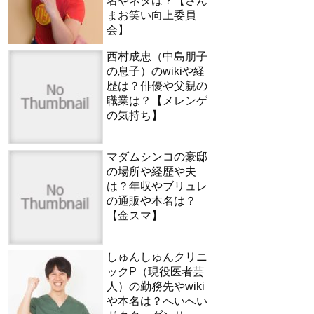
名やネタは？【さん
まお笑い向上委員
会】
西村成忠（中島朋子
の息子）のwikiや経
歴は？俳優や父親の
職業は？【メレンゲ
の気持ち】
マダムシンコの豪邸
の場所や経歴や夫
は？年収やブリュレ
の通販や本名は？
【金スマ】
しゅんしゅんクリニ
ックP（現役医者芸
人）の勤務先やwiki
や本名は？へいへい