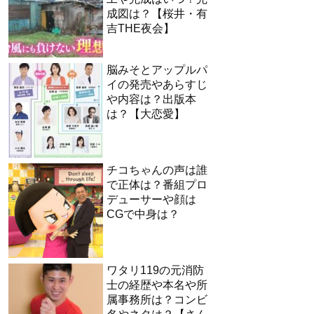
成図は？【桜井・有
吉THE夜会】
脳みそとアップルパ
イの発売やあらすじ
や内容は？出版本
は？【大恋愛】
チコちゃんの声は誰
で正体は？番組プロ
デューサーや顔は
CGで中身は？
ワタリ119の元消防
士の経歴や本名や所
属事務所は？コンビ