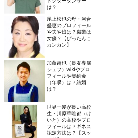
ドクターダンサー
は？
尾上松也の母・河合
盛恵のプロフィール
や夫や娘は？職業は
女優？【ぴったんこ
カンカン】
加藤超也（長友専属
シェフ）wikiやプロ
フィールや契約金
（年収）は？結婚
は？
世界一髪が長い高校
生・川原華唯都（け
いと）の高校やプロ
フィールは？ギネス
認定方法は？【スッ