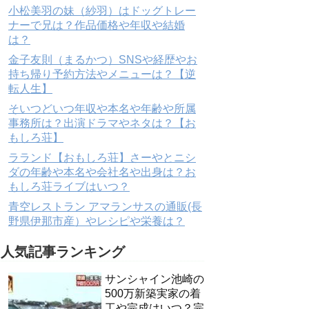
小松美羽の妹（紗羽）はドッグトレー
ナーで兄は？作品価格や年収や結婚
は？
金子友則（まるかつ）SNSや経歴やお
持ち帰り予約方法やメニューは？【逆
転人生】
そいつどいつ年収や本名や年齢や所属
事務所は？出演ドラマやネタは？【お
もしろ荘】
ラランド【おもしろ荘】さーやとニシ
ダの年齢や本名や会社名や出身は？お
もしろ荘ライブはいつ？
青空レストラン アマランサスの通販(長
野県伊那市産）やレシピや栄養は？
人気記事ランキング
サンシャイン池崎の
500万新築実家の着
工や完成はいつ？完