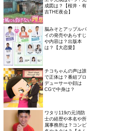
成図は？【桜井・有
吉THE夜会】
脳みそとアップルパ
イの発売やあらすじ
や内容は？出版本
は？【大恋愛】
チコちゃんの声は誰
で正体は？番組プロ
デューサーや顔は
CGで中身は？
ワタリ119の元消防
士の経歴や本名や所
属事務所は？コンビ