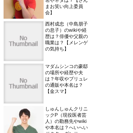
名やネタは？【さん
まお笑い向上委員
会】
西村成忠（中島朋子
の息子）のwikiや経
歴は？俳優や父親の
職業は？【メレンゲ
の気持ち】
マダムシンコの豪邸
の場所や経歴や夫
は？年収やブリュレ
の通販や本名は？
【金スマ】
しゅんしゅんクリニ
ックP（現役医者芸
人）の勤務先やwiki
や本名は？へいへい