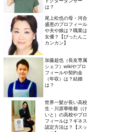
ドクターダンサー
は？
尾上松也の母・河合
盛恵のプロフィール
や夫や娘は？職業は
女優？【ぴったんこ
カンカン】
加藤超也（長友専属
シェフ）wikiやプロ
フィールや契約金
（年収）は？結婚
は？
世界一髪が長い高校
生・川原華唯都（け
いと）の高校やプロ
フィールは？ギネス
認定方法は？【スッ