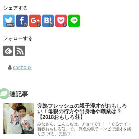
シェアする
error
0
0
フォローする
cachoux
関連記事
完熟フレッシュの親子漫才がおもしろ
い！母親の行方や出身地や職業は？
【2018おもしろ荘】
みなさん、こんにちは。チョコです！ 「ぐるナイ！
新春おもしろ荘」で、 異色の親子コンビで漫才を繰
り広 げる、完熟フ...