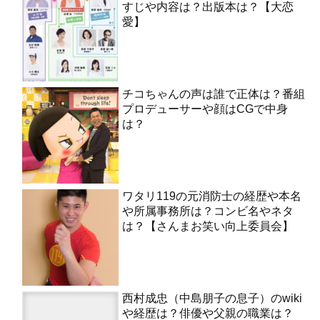
すじや内容は？出版本は？【大恋
愛】
チコちゃんの声は誰で正体は？番組
プロデューサーや顔はCGで中身
は？
ワタリ119の元消防士の経歴や本名
や所属事務所は？コンビ名やネタ
は？【さんまお笑い向上委員会】
西村成忠（中島朋子の息子）のwiki
や経歴は？俳優や父親の職業は？