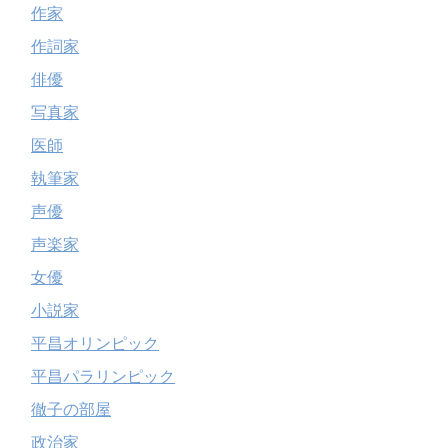
作家
作詞家
俳優
写真家
医師
執筆家
声優
声楽家
女優
小説家
平昌オリンピック
平昌パラリンピック
徹子の部屋
政治家