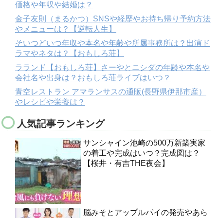
価格や年収や結婚は？
金子友則（まるかつ）SNSや経歴やお持ち帰り予約方法
やメニューは？【逆転人生】
そいつどいつ年収や本名や年齢や所属事務所は？出演ド
ラマやネタは？【おもしろ荘】
ラランド【おもしろ荘】さーやとニシダの年齢や本名や
会社名や出身は？おもしろ荘ライブはいつ？
青空レストラン アマランサスの通販(長野県伊那市産）
やレシピや栄養は？
人気記事ランキング
サンシャイン池崎の500万新築実家
の着工や完成はいつ？完成図は？
【桜井・有吉THE夜会】
脳みそとアップルパイの発売やあら