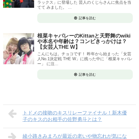
ラックス」に登場した 芸人のくじらさんに焦点を当
てて みました。 ...
記事を読む
根菜キャバレーのKittanと天野舞のwiki
や本名や年齢は？コンビきっかけは？
【女芸人THE W】
こんにちは。チョコです！ 昨年から始まった「女芸
人No.1決定戦 THE W」に残った中に「根菜キャバレ
ー」 に注...
記事を読む
トドメの接吻のキスリレーファイナル！新木優
子のキスのお相手の佐野勇斗とは？
綾小路きみまろが最近の老いや物忘れが気にな