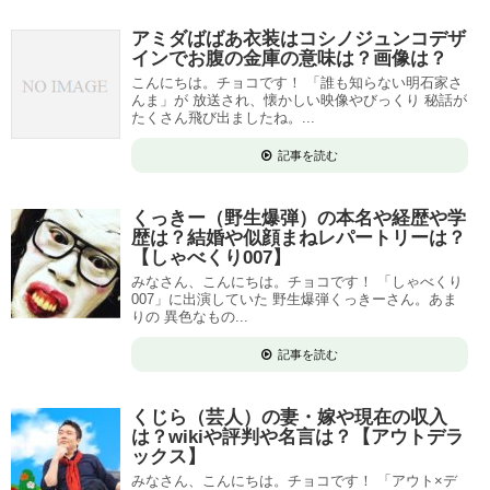
アミダばばあ衣装はコシノジュンコデザ
インでお腹の金庫の意味は？画像は？
こんにちは。チョコです！ 「誰も知らない明石家さ
んま」が 放送され、懐かしい映像やびっくり 秘話が
たくさん飛び出ましたね。...
記事を読む
くっきー（野生爆弾）の本名や経歴や学
歴は？結婚や似顔まねレパートリーは？
【しゃべくり007】
みなさん、こんにちは。チョコです！ 「しゃべくり
007」に出演していた 野生爆弾くっきーさん。あま
りの 異色なもの...
記事を読む
くじら（芸人）の妻・嫁や現在の収入
は？wikiや評判や名言は？【アウトデラ
ックス】
みなさん、こんにちは。チョコです！ 「アウト×デ