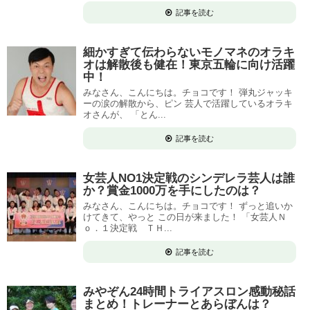
記事を読む
細かすぎて伝わらないモノマネのオラキ
オは解散後も健在！東京五輪に向け活躍
中！
みなさん、こんにちは。チョコです！ 弾丸ジャッキ
ーの涙の解散から、ピン 芸人で活躍しているオラキ
オさんが、 「とん...
記事を読む
女芸人NO1決定戦のシンデレラ芸人は誰
か？賞金1000万を手にしたのは？
みなさん、こんにちは。チョコです！ ずっと追いか
けてきて、やっと この日が来ました！ 「女芸人Ｎ
ｏ．１決定戦 ＴＨ...
記事を読む
みやぞん24時間トライアスロン感動秘話
まとめ！トレーナーとあらぼんは？