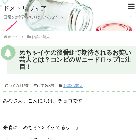
ドメトリヴィア
日常の雑学を知りたいあなたへ
ホーム
お笑い芸人
めちゃイケの後番組で期待されるお笑い
芸人とは？コンビのＷニードロップに注
目！
2017/11/30
2018/3/6
お笑い芸人
みなさん、こんにちは。チョコです！
来春に「めちゃ×２イケてるッ！」