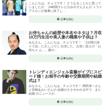
こんにちは。チョコです！ どうなることかと思って
いましたが、 24時間テレビのみやぞんさんの トライ
アスロンが無事に終了し...
記事を読む
お侍ちゃんの経歴や本名やネタは？月収
10万円生活や美人妻の職業や子供は？
みなさん、こんにちは。チョコです！ 「1分間の深
イイ話」に久しぶりに 出演した、お笑い芸人の「お
侍ちゃ ん」。癖の...
記事を読む
トレンディエンジェル斎藤がイブにスピ
ード婚！お相手の年齢や交際期間や結婚
式は？
みなさん、こんにちは。チョコです！ 岡田准一さん
と宮崎あおいさんの 結婚がささやかれる中で、また
結婚 のニュースが...
記事を読む