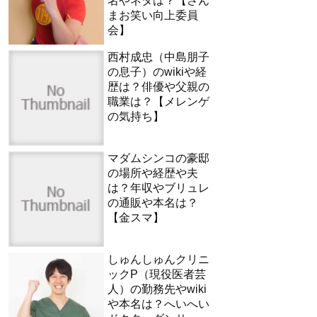
名やネタは？【さん
まお笑い向上委員
会】
西村成忠（中島朋子
の息子）のwikiや経
歴は？俳優や父親の
職業は？【メレンゲ
の気持ち】
マダムシンコの豪邸
の場所や経歴や夫
は？年収やブリュレ
の通販や本名は？
【金スマ】
しゅんしゅんクリニ
ックP（現役医者芸
人）の勤務先やwiki
や本名は？へいへい