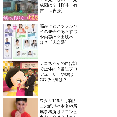
成図は？【桜井・有
吉THE夜会】
脳みそとアップルパ
イの発売やあらすじ
や内容は？出版本
は？【大恋愛】
チコちゃんの声は誰
で正体は？番組プロ
デューサーや顔は
CGで中身は？
ワタリ119の元消防
士の経歴や本名や所
属事務所は？コンビ