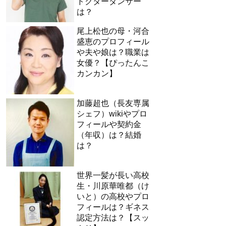
ドクターダンサー
は？
尾上松也の母・河合
盛恵のプロフィール
や夫や娘は？職業は
女優？【ぴったんこ
カンカン】
加藤超也（長友専属
シェフ）wikiやプロ
フィールや契約金
（年収）は？結婚
は？
世界一髪が長い高校
生・川原華唯都（け
いと）の高校やプロ
フィールは？ギネス
認定方法は？【スッ