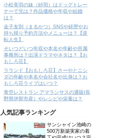
小松美羽の妹（紗羽）はドッグトレー
ナーで兄は？作品価格や年収や結婚
は？
金子友則（まるかつ）SNSや経歴やお
持ち帰り予約方法やメニューは？【逆
転人生】
そいつどいつ年収や本名や年齢や所属
事務所は？出演ドラマやネタは？【お
もしろ荘】
ラランド【おもしろ荘】さーやとニシ
ダの年齢や本名や会社名や出身は？お
もしろ荘ライブはいつ？
青空レストラン アマランサスの通販(長
野県伊那市産）やレシピや栄養は？
人気記事ランキング
サンシャイン池崎の
500万新築実家の着
工や完成はいつ？完