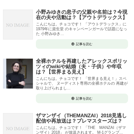
小野みゆきの息子の父親や名前は？今現
在の夫や活動は？【アウトデラックス】
こんにちは。チョコです！ 「アウトデラックス」に
1979年に資生堂 のキャンペーンガールで話題になっ
た 小野みゆき...
記事を読む
全裸ホテルを再建したアレックスポリッ
ツィのwikiや結婚（夫・子供）や年収
は？【世界まる見え】
こんにちは。チョコです！ 「世界まる見え！」スペ
シャルで、 ヌーディスト専用の全裸ホテルの 再建が
取り上げられまし...
記事を読む
ザマンザイ（THEMANZAI）2018見逃し
配信や再放送は？プレマスターズは？
こんにちは。チョコです！ 「THE MANZAI（ザマ
ンザイ）2018」 が放送されます。 M-1グランプ...