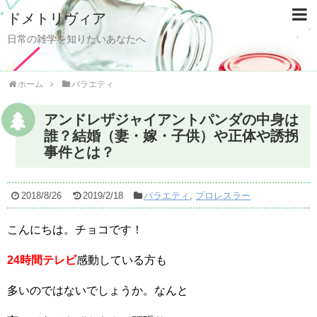
ドメトリヴィア
日常の雑学を知りたいあなたへ
ホーム
バラエティ
アンドレザジャイアントパンダの中身は
誰？結婚（妻・嫁・子供）や正体や誘拐
事件とは？
2018/8/26
2019/2/18
バラエティ
,
プロレスラー
こんにちは。チョコです！
24時間テレビ
感動している方も
多いのではないでしょうか。なんと