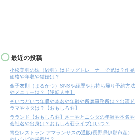
最近の投稿
小松美羽の妹（紗羽）はドッグトレーナーで兄は？作品
価格や年収や結婚は？
金子友則（まるかつ）SNSや経歴やお持ち帰り予約方法
やメニューは？【逆転人生】
そいつどいつ年収や本名や年齢や所属事務所は？出演ド
ラマやネタは？【おもしろ荘】
ラランド【おもしろ荘】さーやとニシダの年齢や本名や
会社名や出身は？おもしろ荘ライブはいつ？
青空レストラン アマランサスの通販(長野県伊那市産）
やレシピや栄養は？