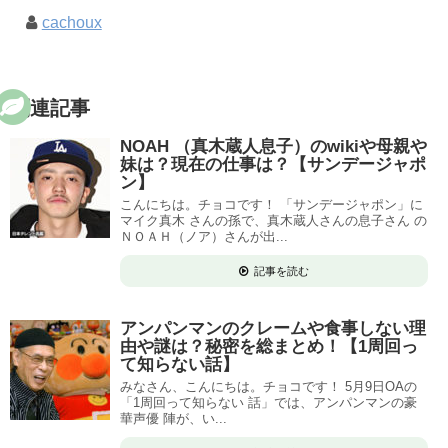
cachoux
関連記事
NOAH （真木蔵人息子）のwikiや母親や
妹は？現在の仕事は？【サンデージャポ
ン】
こんにちは。チョコです！ 「サンデージャポン」に
マイク真木 さんの孫で、真木蔵人さんの息子さん の
ＮＯＡＨ（ノア）さんが出...
記事を読む
アンパンマンのクレームや食事しない理
由や謎は？秘密を総まとめ！【1周回っ
て知らない話】
みなさん、こんにちは。チョコです！ 5月9日OAの
「1周回って知らない 話」では、アンパンマンの豪
華声優 陣が、い...