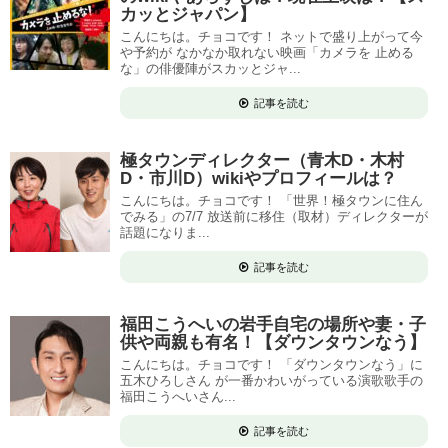
カッとジャパン】
こんにちは。チョコです！ ネットで盛り上がって今
や予約が なかなか取れない映画「カメラを 止める
な」の俳優陣がスカッとジャ...
記事を読む
極タウンディレクター（青木D・木村
D・市川D）wikiやプロフィールは？
こんにちは。チョコです！ 「世界！極タウンに住ん
でみる」の7/7 放送前に移住（取材）ディレクターが
話題になりま...
記事を読む
福田こうへいの岩手自宅の場所や妻・子
供や両親も有名！【ダウンタウンなう】
こんにちは。チョコです！ 「ダウンタウンなう」に
五木ひろしさん が一番かわいがっている演歌歌手の
福田こうへいさん...
記事を読む