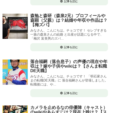
記事を読む
森勉と森研（森泉2兄）プロフィールや
森顕（父親）は？結婚や年収や作品は？
【梅ズバ】
みなさん、こんにちは。チョコです！ セレブすぎる
一族の森泉さんの結婚 と出産が話題になる中で、
「梅沢 富美男のズバ...
記事を読む
落合福嗣（落合息子）の声優の現在や年
収は？嫁や子供やwikiは？【さんま転職
DE天職】
みなさん、こんにちは。チョコです！ 「明石家さん
まの転職DE天職」に 落合福嗣さんが登場しました。
転職後には、や...
記事を読む
カメラを止めるなの俳優陣（キャスト）
のwikiやあらすじは？現在上映は？【ス