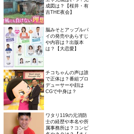
成図は？【桜井・有
吉THE夜会】
脳みそとアップルパ
イの発売やあらすじ
や内容は？出版本
は？【大恋愛】
チコちゃんの声は誰
で正体は？番組プロ
デューサーや顔は
CGで中身は？
ワタリ119の元消防
士の経歴や本名や所
属事務所は？コンビ