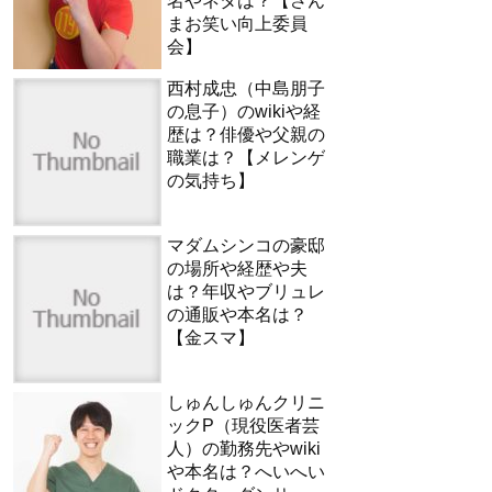
名やネタは？【さん
まお笑い向上委員
会】
西村成忠（中島朋子
の息子）のwikiや経
歴は？俳優や父親の
職業は？【メレンゲ
の気持ち】
マダムシンコの豪邸
の場所や経歴や夫
は？年収やブリュレ
の通販や本名は？
【金スマ】
しゅんしゅんクリニ
ックP（現役医者芸
人）の勤務先やwiki
や本名は？へいへい