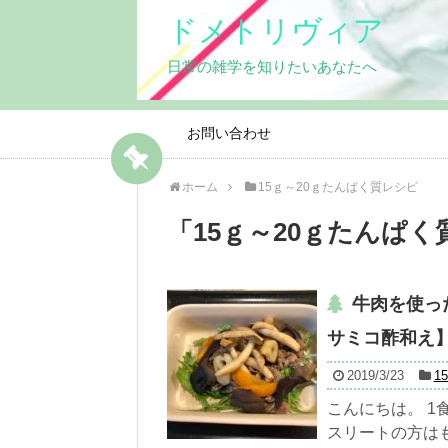
ドメトリヴィア
日常の雑学を知りたいあなたへ
お問い合わせ
ホーム
15ｇ～20ｇたんぱく質レシピ
「
15ｇ～20ｇたんぱ
牛肉を使っ
サミコ酢和え
2019/3/23
1
こんにちは。 1
スリートの方はも