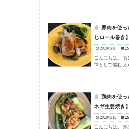
豚肉を使っ
じロール巻き
2019/3/18
1
こんにちは。 
マとして悩む 太
鶏肉を使っ
ネギ生姜焼き
2019/3/18
1
こんにちは。 