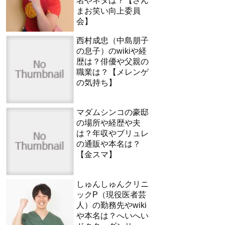
名やネタは？【さん
まお笑い向上委員
会】
西村成忠（中島朋子
の息子）のwikiや経
歴は？俳優や父親の
職業は？【メレンゲ
の気持ち】
マダムシンコの豪邸
の場所や経歴や夫
は？年収やブリュレ
の通販や本名は？
【金スマ】
しゅんしゅんクリニ
ックP（現役医者芸
人）の勤務先やwiki
や本名は？へいへい