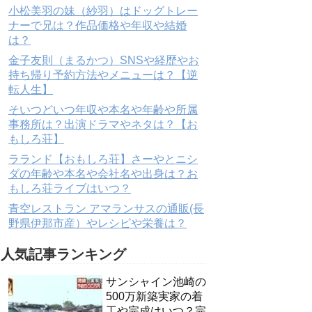
小松美羽の妹（紗羽）はドッグトレー
ナーで兄は？作品価格や年収や結婚
は？
金子友則（まるかつ）SNSや経歴やお
持ち帰り予約方法やメニューは？【逆
転人生】
そいつどいつ年収や本名や年齢や所属
事務所は？出演ドラマやネタは？【お
もしろ荘】
ラランド【おもしろ荘】さーやとニシ
ダの年齢や本名や会社名や出身は？お
もしろ荘ライブはいつ？
青空レストラン アマランサスの通販(長
野県伊那市産）やレシピや栄養は？
人気記事ランキング
サンシャイン池崎の
500万新築実家の着
工や完成はいつ？完