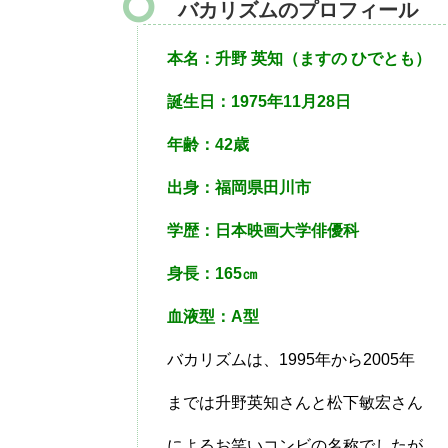
バカリズムのプロフィール
本名：升野 英知（ますの ひでとも）
誕生日：1975年11月28日
年齢：42歳
出身：福岡県田川市
学歴：日本映画大学俳優科
身長：165㎝
血液型：A型
バカリズムは、1995年から2005年
までは升野英知さんと松下敏宏さん
によるお笑いコンビの名称でしたが、