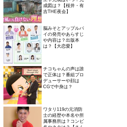
成図は？【桜井・有
吉THE夜会】
脳みそとアップルパ
イの発売やあらすじ
や内容は？出版本
は？【大恋愛】
チコちゃんの声は誰
で正体は？番組プロ
デューサーや顔は
CGで中身は？
ワタリ119の元消防
士の経歴や本名や所
属事務所は？コンビ