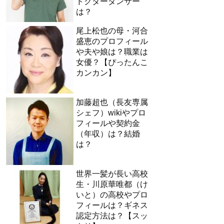
ドクターダンサー
は？
尾上松也の母・河合
盛恵のプロフィール
や夫や娘は？職業は
女優？【ぴったんこ
カンカン】
加藤超也（長友専属
シェフ）wikiやプロ
フィールや契約金
（年収）は？結婚
は？
世界一髪が長い高校
生・川原華唯都（け
いと）の高校やプロ
フィールは？ギネス
認定方法は？【スッ