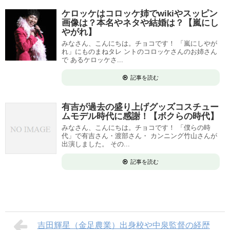
ケロッケはコロッケ姉でwikiやスッピン
画像は？本名やネタや結婚は？【嵐にし
やがれ】
みなさん、こんにちは。チョコです！ 「嵐にしやが
れ」にものまねタレ ントのコロッケさんのお姉さん
で あるケロッケさ...
記事を読む
有吉が過去の盛り上げグッズコスチュー
ムモデル時代に感謝！【ボクらの時代】
みなさん、こんにちは。チョコです！ 「僕らの時
代」で有吉さん・渡部さん・ カンニング竹山さんが
出演しました。 その...
記事を読む
吉田輝星（金足農業）出身校や中泉監督の経歴