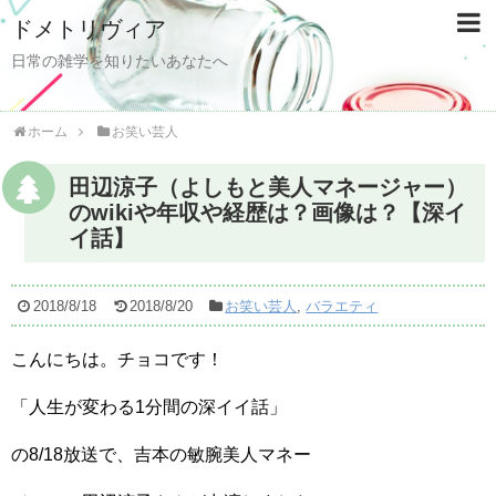
ドメトリヴィア
日常の雑学を知りたいあなたへ
ホーム
お笑い芸人
田辺涼子（よしもと美人マネージャー）
のwikiや年収や経歴は？画像は？【深イ
イ話】
2018/8/18
2018/8/20
お笑い芸人
,
バラエティ
こんにちは。チョコです！
「人生が変わる1分間の深イイ話」
の8/18放送で、吉本の敏腕美人マネー