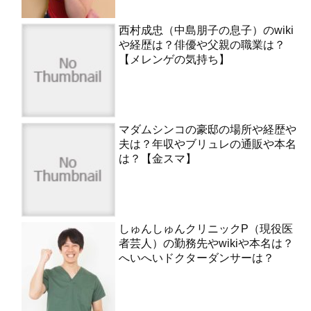
西村成忠（中島朋子の息子）のwiki
や経歴は？俳優や父親の職業は？
【メレンゲの気持ち】
マダムシンコの豪邸の場所や経歴や
夫は？年収やブリュレの通販や本名
は？【金スマ】
しゅんしゅんクリニックP（現役医
者芸人）の勤務先やwikiや本名は？
へいへいドクターダンサーは？