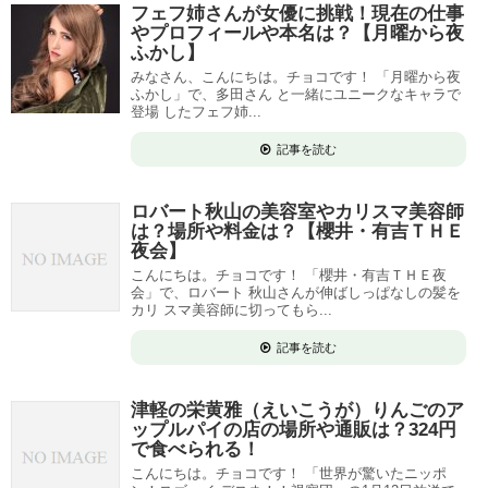
フェフ姉さんが女優に挑戦！現在の仕事
やプロフィールや本名は？【月曜から夜
ふかし】
みなさん、こんにちは。チョコです！ 「月曜から夜
ふかし」で、多田さん と一緒にユニークなキャラで
登場 したフェフ姉...
記事を読む
ロバート秋山の美容室やカリスマ美容師
は？場所や料金は？【櫻井・有吉ＴＨＥ
夜会】
こんにちは。チョコです！ 「櫻井・有吉ＴＨＥ夜
会」で、ロバート 秋山さんが伸ばしっぱなしの髪を
カリ スマ美容師に切ってもら...
記事を読む
津軽の栄黄雅（えいこうが）りんごのア
ップルパイの店の場所や通販は？324円
で食べられる！
こんにちは。チョコです！ 「世界が驚いたニッポ