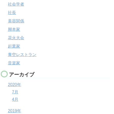
社会学者
社長
美容関係
脚本家
花火大会
起業家
青空レストラン
音楽家
アーカイブ
2020年
7月
4月
2019年