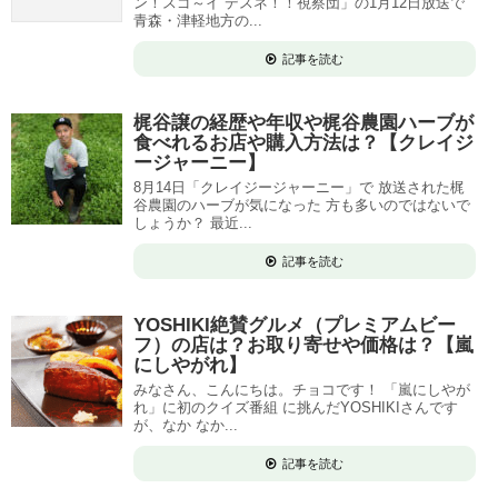
ン！スゴ～イ デスネ！！視察団」の1月12日放送で
青森・津軽地方の...
記事を読む
梶谷譲の経歴や年収や梶谷農園ハーブが
食べれるお店や購入方法は？【クレイジ
ージャーニー】
8月14日「クレイジージャーニー」で 放送された梶
谷農園のハーブが気になった 方も多いのではないで
しょうか？ 最近...
記事を読む
YOSHIKI絶賛グルメ（プレミアムビー
フ）の店は？お取り寄せや価格は？【嵐
にしやがれ】
みなさん、こんにちは。チョコです！ 「嵐にしやが
れ」に初のクイズ番組 に挑んだYOSHIKIさんです
が、なか なか...
記事を読む