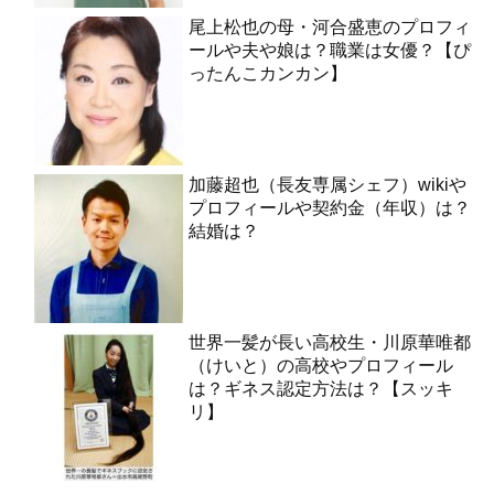
尾上松也の母・河合盛恵のプロフィ
ールや夫や娘は？職業は女優？【ぴ
ったんこカンカン】
加藤超也（長友専属シェフ）wikiや
プロフィールや契約金（年収）は？
結婚は？
世界一髪が長い高校生・川原華唯都
（けいと）の高校やプロフィール
は？ギネス認定方法は？【スッキ
リ】