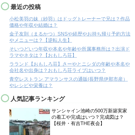
最近の投稿
小松美羽の妹（紗羽）はドッグトレーナーで兄は？作品
価格や年収や結婚は？
金子友則（まるかつ）SNSや経歴やお持ち帰り予約方法
やメニューは？【逆転人生】
そいつどいつ年収や本名や年齢や所属事務所は？出演ド
ラマやネタは？【おもしろ荘】
ラランド【おもしろ荘】さーやとニシダの年齢や本名や
会社名や出身は？おもしろ荘ライブはいつ？
青空レストラン アマランサスの通販(長野県伊那市産）
やレシピや栄養は？
人気記事ランキング
サンシャイン池崎の500万新築実家
の着工や完成はいつ？完成図は？
【桜井・有吉THE夜会】