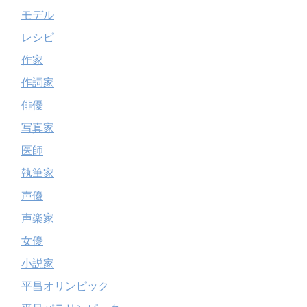
モデル
レシピ
作家
作詞家
俳優
写真家
医師
執筆家
声優
声楽家
女優
小説家
平昌オリンピック