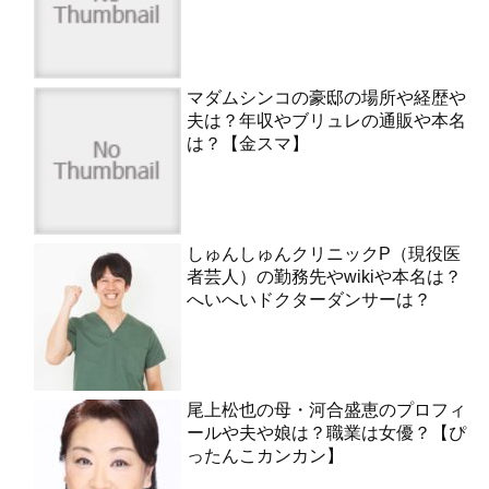
マダムシンコの豪邸の場所や経歴や
夫は？年収やブリュレの通販や本名
は？【金スマ】
しゅんしゅんクリニックP（現役医
者芸人）の勤務先やwikiや本名は？
へいへいドクターダンサーは？
尾上松也の母・河合盛恵のプロフィ
ールや夫や娘は？職業は女優？【ぴ
ったんこカンカン】