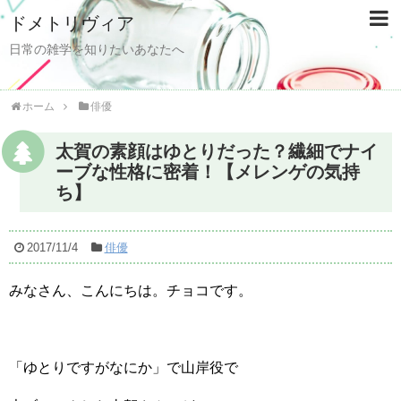
ドメトリヴィア
日常の雑学を知りたいあなたへ
ホーム
俳優
太賀の素顔はゆとりだった？繊細でナイ
ーブな性格に密着！【メレンゲの気持
ち】
2017/11/4
俳優
みなさん、こんにちは。チョコです。
「ゆとりですがなにか」で山岸役で