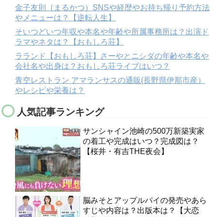
金子友則（まるかつ）SNSや経歴やお持ち帰り予約方法
やメニューは？【逆転人生】
そいつどいつ年収や本名や年齢や所属事務所は？出演ド
ラマやネタは？【おもしろ荘】
ラランド【おもしろ荘】さーやとニシダの年齢や本名や
会社名や出身は？おもしろ荘ライブはいつ？
青空レストラン アマランサスの通販(長野県伊那市産）
やレシピや栄養は？
人気記事ランキング
サンシャイン池崎の500万新築実家
の着工や完成はいつ？完成図は？
【桜井・有吉THE夜会】
脳みそとアップルパイの発売やあら
すじや内容は？出版本は？【大恋