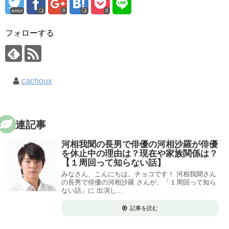
error
0
0
フォローする
cachoux
関連記事
河相我聞の長男で俳優の河相沙羅が俳優
を休止中の理由は？現在や家族関係は？
【１周回って知らない話】
みなさん、こんにちは。チョコです！ 河相我聞さん
の長男で俳優の河相沙羅 さんが、「１周回って知ら
ない話」に 出演し...
記事を読む