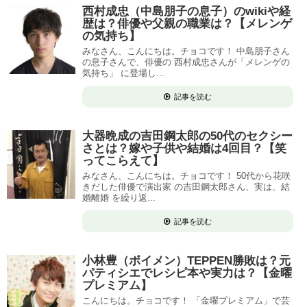
西村成忠（中島朋子の息子）のwikiや経
歴は？俳優や父親の職業は？【メレンゲ
の気持ち】
みなさん、こんにちは。チョコです！ 中島朋子さん
の息子さんで、俳優の 西村成忠さんが「メレンゲの
気持ち」 に登場し...
記事を読む
大器晩成の吉田鋼太郎の50代のセクシー
さとは？嫁や子供や結婚は4回目？【笑
ってこらえて】
みなさん、こんにちは。チョコです！ 50代から花咲
きだした俳優で演出家 の吉田鋼太郎さん、実は、結
婚離婚 を繰り返...
記事を読む
小林豊（ボイメン）TEPPEN勝敗は？元
パティシエでレシピ本や実力は？【金曜
プレミアム】
こんにちは。チョコです！ 「金曜プレミアム」で芸