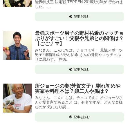
能界特技王 決定戦 TEPPEN 2018秋の陣が 行われま
した。 ...
記事を読む
最強スポーツ男子の野村祐希のマッチョ
ぶりがすごい！父親や兄弟との関係は？
【ごごナマ】
みなさん、こんにちは。チョコです！ 最強スポーツ
男子2連覇達成の野村祐希 さんの身長やマッチョぶ
りに思わず、 見惚...
記事を読む
所ジョージの妻(芳賀文子）馴れ初めや
実家や料理本は？娘二人や孫は？
みなさん、こんにちは。チョコです！ 所ジョージさ
んが愛妻家であること は、有名ですが、どんな奥様
なのか 気になり調...
記事を読む