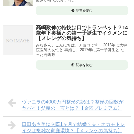
良さから なのか、イ...
記事を読む
高嶋政伸の特技は口でトランペット？14
歳年下奥様との第一子誕生でイクメンに
【メレンゲの気持ち】
みなさん、こんにちは。チョコです！ 2015年に大学
院医師の女性と 再婚し、2017年に第一子誕生と な
った高嶋政...
記事を読む
ヴァニラの4000万円整形の訳は？整形の回数が
ヤバイ！父親の一言とは？【金曜プレミアム】
臼田あさ美は交際1ヶ月で結婚？夫・オカモトレ
イジは複雑な家庭環境？【メレンゲの気持ち】