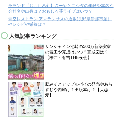
ラランド【おもしろ荘】さーやとニシダの年齢や本名や
会社名や出身は？おもしろ荘ライブはいつ？
青空レストラン アマランサスの通販(長野県伊那市産）
やレシピや栄養は？
人気記事ランキング
サンシャイン池崎の500万新築実家
の着工や完成はいつ？完成図は？
【桜井・有吉THE夜会】
脳みそとアップルパイの発売やあら
すじや内容は？出版本は？【大恋
愛】