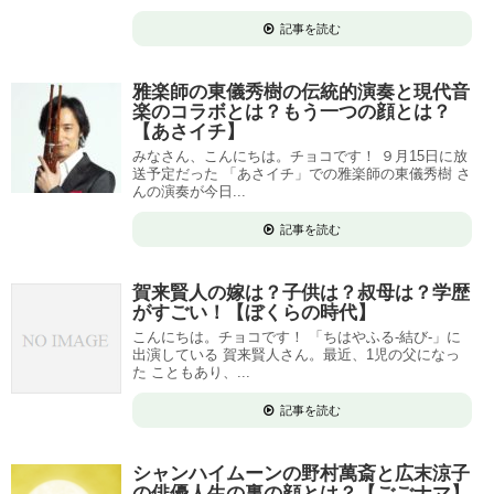
記事を読む
雅楽師の東儀秀樹の伝統的演奏と現代音
楽のコラボとは？もう一つの顔とは？
【あさイチ】
みなさん、こんにちは。チョコです！ ９月15日に放
送予定だった 「あさイチ」での雅楽師の東儀秀樹 さ
んの演奏が今日...
記事を読む
賀来賢人の嫁は？子供は？叔母は？学歴
がすごい！【ぼくらの時代】
こんにちは。チョコです！ 「ちはやふる-結び-」に
出演している 賀来賢人さん。最近、1児の父になっ
た こともあり、...
記事を読む
シャンハイムーンの野村萬斎と広末涼子
の俳優人生の裏の顔とは？【ごごナマ】