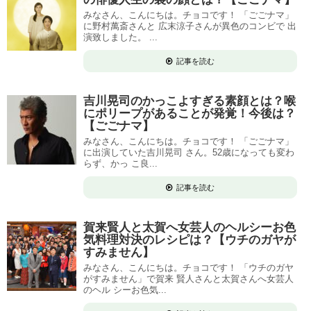
みなさん、こんにちは。チョコです！ 「ごごナマ」
に野村萬斎さんと 広末涼子さんが異色のコンビで 出
演致しました。 ...
記事を読む
吉川晃司のかっこよすぎる素顔とは？喉
にポリープがあることが発覚！今後は？
【ごごナマ】
みなさん、こんにちは。チョコです！ 「ごごナマ」
に出演していた吉川晃司 さん。52歳になっても変わ
らず、かっ こ良...
記事を読む
賀来賢人と太賀へ女芸人のヘルシーお色
気料理対決のレシピは？【ウチのガヤが
すみません】
みなさん、こんにちは。チョコです！ 「ウチのガヤ
がすみません」で賀来 賢人さんと太賀さんへ女芸人
のヘル シーお色気...