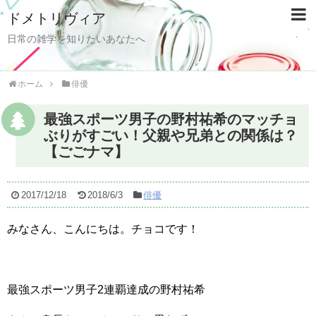
ドメトリヴィア
日常の雑学を知りたいあなたへ
ホーム
俳優
最強スポーツ男子の野村祐希のマッチョ
ぶりがすごい！父親や兄弟との関係は？
【ごごナマ】
2017/12/18
2018/6/3
俳優
みなさん、こんにちは。チョコです！
最強スポーツ男子2連覇達成の野村祐希