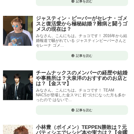
記事を読む
ジャスティン・ビーバーがセレナ・ゴメ
スと復活愛から極秘結婚？難病と闘うゴ
メスの現在は？
みなさん、こんにちは。チョコです！ 2016年から結
婚報道で騒がれている ジャスティンビーバーさんと
セレーナ ゴメ...
記事を読む
チームナックスのメンバーの経歴や結婚
や事務所は？大泉洋のおすすめのお店と
は？【金スマ】
みなさん、こんにちは。チョコです！ TEAM
NACSが登場した金スマに 釘づけになった方も多か
ったので はないで...
記事を読む
小林豊（ボイメン）TEPPEN勝敗は？元
パティシエでレシピ本や実力は？【金曜