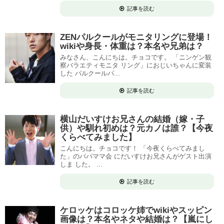
記事を読む
ZENパルクールがモニタリングに登場！
wikiや身長・体重は？本名や兄弟は？
みなさん、こんにちは。チョコです。 「ニンゲン観
察バラエティモニタ リング」におじいちゃんに変装
した パルクールパ...
記事を読む
横山だいすけお兄さんの結婚（嫁・子
供）や馴れ初めは？元カノは誰？【今夜
くらべてみました】
こんにちは。チョコです！ 「今夜くらべてみまし
た」のパパママ会 にだいすけお兄さんがゲスト出演
しま した。 ...
記事を読む
ケロッケはコロッケ姉でwikiやスッピン
画像は？本名やネタや結婚は？【嵐にし