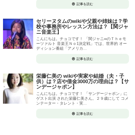
記事を読む
セリーヌタムのwikiや父親や姉妹は？学
校や事務所やレッスン方法は？【関ジャ
ニ音楽王】
こんにちは。チョコです！ 「関ジャニ∞のＴｈｅモ
ーツァルト 音楽王Ｎｏ1決定戦」では、世界的 オー
ディション番組「アメリカ...
記事を読む
栄藤仁美の wikiや実家や結婚（夫・子
供）は？店や借金3000万の理由は？【サ
ンデージャポン】
こんにちは。チョコです！ 「サンデージャポン」に
ゲスト出演 された栄藤仁美さん。２９歳にして コメ
ンテーター・タレント・実...
記事を読む