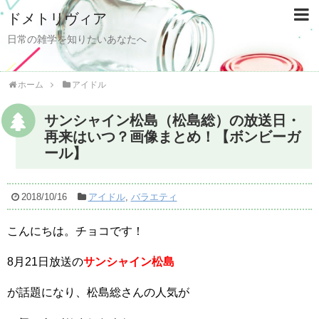
ドメトリヴィア
日常の雑学を知りたいあなたへ
ホーム
アイドル
サンシャイン松島（松島総）の放送日・
再来はいつ？画像まとめ！【ボンビーガ
ール】
2018/10/16
アイドル
,
バラエティ
こんにちは。チョコです！
8月21日放送の
サンシャイン松島
が話題になり、松島総さんの人気が