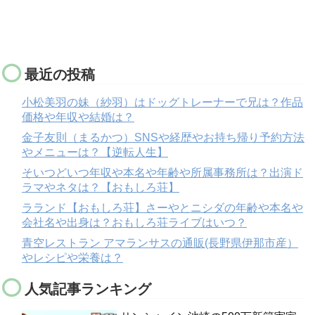
最近の投稿
小松美羽の妹（紗羽）はドッグトレーナーで兄は？作品
価格や年収や結婚は？
金子友則（まるかつ）SNSや経歴やお持ち帰り予約方法
やメニューは？【逆転人生】
そいつどいつ年収や本名や年齢や所属事務所は？出演ド
ラマやネタは？【おもしろ荘】
ラランド【おもしろ荘】さーやとニシダの年齢や本名や
会社名や出身は？おもしろ荘ライブはいつ？
青空レストラン アマランサスの通販(長野県伊那市産）
やレシピや栄養は？
人気記事ランキング