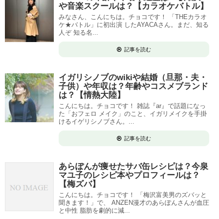
や音楽スクールは？【カラオケバトル】
みなさん、こんにちは。チョコです！ 「THEカラオ
ケ★バトル」に初出演 したAYACAさん。まだ、知る
人ぞ 知る名...
記事を読む
イガリシノブのwikiや結婚（旦那・夫・
子供）や年収は？年齢やコスメブランド
は？【情熱大陸】
こんにちは。チョコです！ 雑誌『ar』で話題になっ
た「おフェロ メイク」のこと、イガリメイクを手掛
けるイゲリシノブさん。...
記事を読む
あらぽんが痩せたサバ缶レシピは？今泉
マユ子のレシピ本やプロフィールは？
【梅ズバ】
こんにちは。チョコです！ 「梅沢富美男のズバッと
聞きます！」で、 ANZEN漫才のあらぽんさんが血圧
と中性 脂肪を劇的に減...