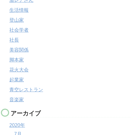
激レアさん
生活情報
登山家
社会学者
社長
美容関係
脚本家
花火大会
起業家
青空レストラン
音楽家
アーカイブ
2020年
7月