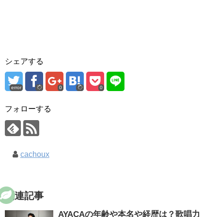
シェアする
error
0
0
フォローする
cachoux
関連記事
AYACAの年齢や本名や経歴は？歌唱力