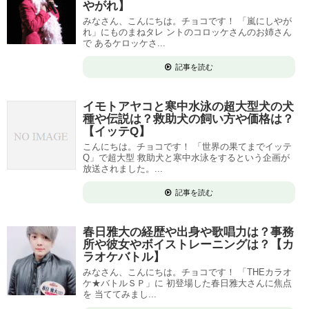
やがれ】
みなさん、こんにちは。チョコです！ 「嵐にしやが
れ」にものまねタレ ントのコロッケさんのお姉さん
で あるケロッケさ...
記事を読む
イモトアヤコと寒中水泳の超大型犬の犬
種や伝説は？救助犬の飼い方や価格は？
【イッテQ】
こんにちは。チョコです！ 「世界の果てまでイッテ
Q」で超大型 救助犬と寒中水泳をするという企画が
放送されました。...
記事を読む
春日雅大の経歴や出身や歌唱力は？事務
所や彼女やボイストレーニングは？【カ
ラオケバトル】
みなさん、こんにちは。チョコです！ 「THEカラオ
ケ★バトルＳＰ」に 初登場した春日雅大さんに焦点
を 当ててみまし...