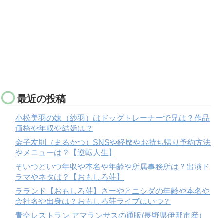
最近の投稿
小松美羽の妹（紗羽）はドッグトレーナーで兄は？作品
価格や年収や結婚は？
金子友則（まるかつ）SNSや経歴やお持ち帰り予約方法
やメニューは？【逆転人生】
そいつどいつ年収や本名や年齢や所属事務所は？出演ド
ラマやネタは？【おもしろ荘】
ラランド【おもしろ荘】さーやとニシダの年齢や本名や
会社名や出身は？おもしろ荘ライブはいつ？
青空レストラン アマランサスの通販(長野県伊那市産）