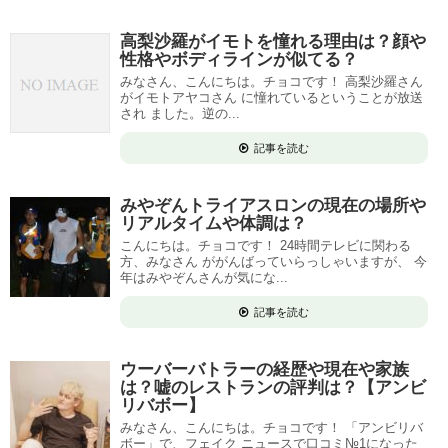
高梨沙羅がイモトを憧れる理由は？顔や
性格やボディラインが似てる？
みなさん、こんにちは。チョコです！ 高梨沙羅さん
がイモトアヤコさん に憧れているということが放送
され ました。逆の...
記事を読む
みやぞんトライアスロンの現在の場所や
リアルタイムや体調は？
こんにちは。チョコです！ 24時間テレビに関わる
方、みなさん ががんばっていらっしゃいますが、 今
年はみやぞんさんが気にな...
記事を読む
ウーバーバトラーの経歴や現在や家族
は？嘘のレストランの評判は？【アンビ
リバボー】
みなさん、こんにちは。チョコです！ 「アンビリバ
ボー」で、フェイク ニュースで口コミ№1になった