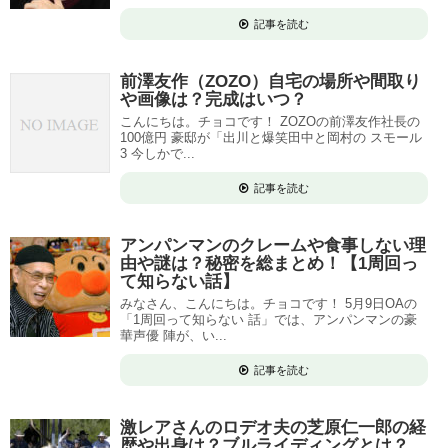
記事を読む
前澤友作（ZOZO）自宅の場所や間取り
や画像は？完成はいつ？
こんにちは。チョコです！ ZOZOの前澤友作社長の
100億円 豪邸が「出川と爆笑田中と岡村の スモール
3 今しかで...
記事を読む
アンパンマンのクレームや食事しない理
由や謎は？秘密を総まとめ！【1周回っ
て知らない話】
みなさん、こんにちは。チョコです！ 5月9日OAの
「1周回って知らない 話」では、アンパンマンの豪
華声優 陣が、い...
記事を読む
激レアさんのロデオ夫の芝原仁一郎の経
歴や出身は？ブルライディングとは？