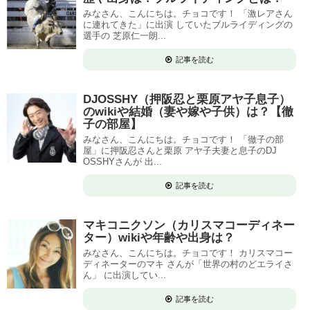
みなさん、こんにちは。チョコです！ 「激レアさん
に連れてきた」に出演 していたブルライディングの
選手の 芝原仁一朗...
記事を読む
DJOSSHY（押阪忍と栗原アヤ子息子）
のwikiや結婚（妻や嫁や子供）は？【徹
子の部屋】
みなさん、こんにちは。チョコです！ 「徹子の部
屋」に押阪忍さんと栗原 アヤ子夫妻と息子のDJ
OSSHYさんが 出...
記事を読む
マキコニクソン（カリスマコーディネー
ター）wikiや年齢や出身は？
みなさん、こんにちは。チョコです！ カリスマコー
ディネーターのマキ さんが「世界の村のどエライさ
ん」 に出演してい...
記事を読む