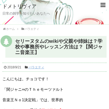
ドメトリヴィア
日常の雑学を知りたいあなたへ
ホーム
バラエティ
セリーヌタムのwikiや父親や姉妹は？学
校や事務所やレッスン方法は？【関ジャ
ニ音楽王】
2018/9/21
バラエティ
こんにちは。チョコです！
「関ジャニ∞のＴｈｅモーツァルト
音楽王Ｎｏ1決定戦」では、世界的