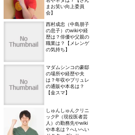
名やネタは？【さん
まお笑い向上委員
会】
西村成忠（中島朋子
の息子）のwikiや経
歴は？俳優や父親の
職業は？【メレンゲ
の気持ち】
マダムシンコの豪邸
の場所や経歴や夫
は？年収やブリュレ
の通販や本名は？
【金スマ】
しゅんしゅんクリニ
ックP（現役医者芸
人）の勤務先やwiki
や本名は？へいへい