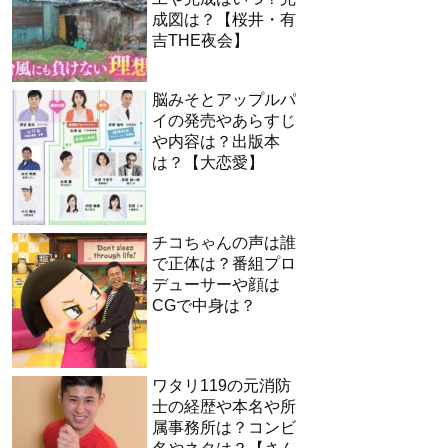
成図は？【桜井・有
吉THE夜会】
脳みそとアップルパ
イの発売やあらすじ
や内容は？出版本
は？【大恋愛】
チコちゃんの声は誰
で正体は？番組プロ
デューサーや顔は
CGで中身は？
ワタリ119の元消防
士の経歴や本名や所
属事務所は？コンビ