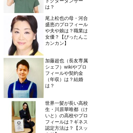
ドクターダンサー
は？
尾上松也の母・河合
盛恵のプロフィール
や夫や娘は？職業は
女優？【ぴったんこ
カンカン】
加藤超也（長友専属
シェフ）wikiやプロ
フィールや契約金
（年収）は？結婚
は？
世界一髪が長い高校
生・川原華唯都（け
いと）の高校やプロ
フィールは？ギネス
認定方法は？【スッ