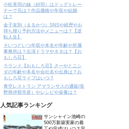
小松美羽の妹（紗羽）はドッグトレー
ナーで兄は？作品価格や年収や結婚
は？
金子友則（まるかつ）SNSや経歴やお
持ち帰り予約方法やメニューは？【逆
転人生】
そいつどいつ年収や本名や年齢や所属
事務所は？出演ドラマやネタは？【お
もしろ荘】
ラランド【おもしろ荘】さーやとニシ
ダの年齢や本名や会社名や出身は？お
もしろ荘ライブはいつ？
青空レストラン アマランサスの通販(長
野県伊那市産）やレシピや栄養は？
人気記事ランキング
サンシャイン池崎の
500万新築実家の着
工や完成はいつ？完