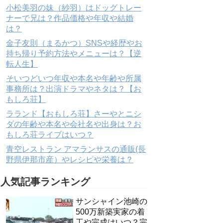
小松美羽の妹（紗羽）はドッグトレー
ナーで兄は？作品価格や年収や結婚
は？
金子友則（まるかつ）SNSや経歴やお
持ち帰り予約方法やメニューは？【逆
転人生】
そいつどいつ年収や本名や年齢や所属
事務所は？出演ドラマやネタは？【お
もしろ荘】
ラランド【おもしろ荘】さーやとニシ
ダの年齢や本名や会社名や出身は？お
もしろ荘ライブはいつ？
青空レストラン アマランサスの通販(長
野県伊那市産）やレシピや栄養は？
人気記事ランキング
サンシャイン池崎の
500万新築実家の着
工や完成はいつ？完