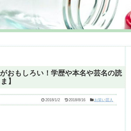
がおもしろい！学歴や本名や芸名の読
んま】
2018/1/2
2018/8/16
お笑い芸人