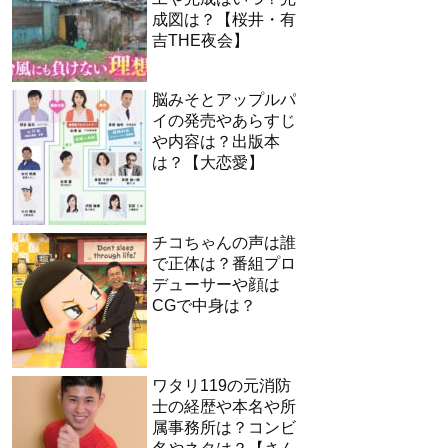
成図は？【桜井・有
吉THE夜会】
脳みそとアップルパ
イの発売やあらすじ
や内容は？出版本
は？【大恋愛】
チコちゃんの声は誰
で正体は？番組プロ
デューサーや顔は
CGで中身は？
ワタリ119の元消防
士の経歴や本名や所
属事務所は？コンビ