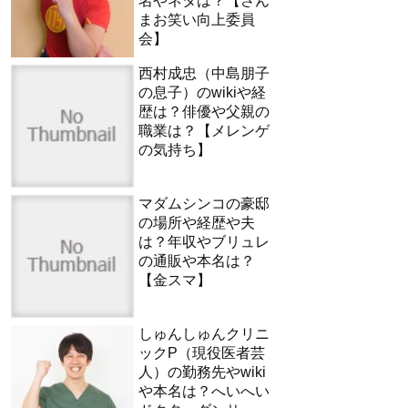
名やネタは？【さん
まお笑い向上委員
会】
西村成忠（中島朋子
の息子）のwikiや経
歴は？俳優や父親の
職業は？【メレンゲ
の気持ち】
マダムシンコの豪邸
の場所や経歴や夫
は？年収やブリュレ
の通販や本名は？
【金スマ】
しゅんしゅんクリニ
ックP（現役医者芸
人）の勤務先やwiki
や本名は？へいへい