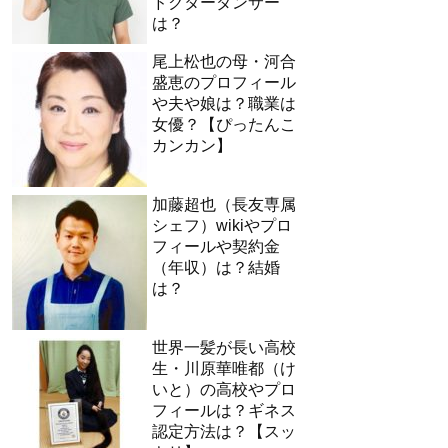
ドクターダンサー
は？
尾上松也の母・河合
盛恵のプロフィール
や夫や娘は？職業は
女優？【ぴったんこ
カンカン】
加藤超也（長友専属
シェフ）wikiやプロ
フィールや契約金
（年収）は？結婚
は？
世界一髪が長い高校
生・川原華唯都（け
いと）の高校やプロ
フィールは？ギネス
認定方法は？【スッ