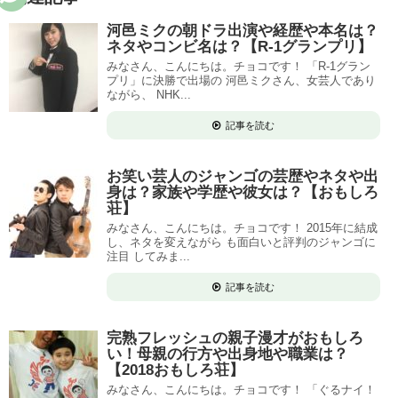
河邑ミクの朝ドラ出演や経歴や本名は？
ネタやコンビ名は？【R-1グランプリ】
みなさん、こんにちは。チョコです！ 「R-1グラン
プリ」に決勝で出場の 河邑ミクさん、女芸人であり
ながら、 NHK...
記事を読む
お笑い芸人のジャンゴの芸歴やネタや出
身は？家族や学歴や彼女は？【おもしろ
荘】
みなさん、こんにちは。チョコです！ 2015年に結成
し、ネタを変えながら も面白いと評判のジャンゴに
注目 してみま...
記事を読む
完熟フレッシュの親子漫才がおもしろ
い！母親の行方や出身地や職業は？
【2018おもしろ荘】
みなさん、こんにちは。チョコです！ 「ぐるナイ！