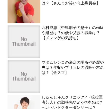
は？【さんまお笑い向上委員会】
西村成忠（中島朋子の息子）のwiki
や経歴は？俳優や父親の職業は？
【メレンゲの気持ち】
マダムシンコの豪邸の場所や経歴や
夫は？年収やブリュレの通販や本名
は？【金スマ】
しゅんしゅんクリニックP（現役医
者芸人）の勤務先やwikiや本名は？
へいへいドクターダンサーは？