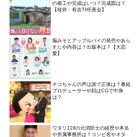
の着工や完成はいつ？完成図は？
【桜井・有吉THE夜会】
脳みそとアップルパイの発売やあら
すじや内容は？出版本は？【大恋
愛】
チコちゃんの声は誰で正体は？番組
プロデューサーや顔はCGで中身
は？
ワタリ119の元消防士の経歴や本名
や所属事務所は？コンビ名やネタ