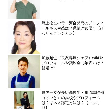
尾上松也の母・河合盛恵のプロフィ
ールや夫や娘は？職業は女優？【ぴ
ったんこカンカン】
加藤超也（長友専属シェフ）wikiや
プロフィールや契約金（年収）は？
結婚は？
世界一髪が長い高校生・川原華唯都
（けいと）の高校やプロフィール
は？ギネス認定方法は？【スッキ
リ】