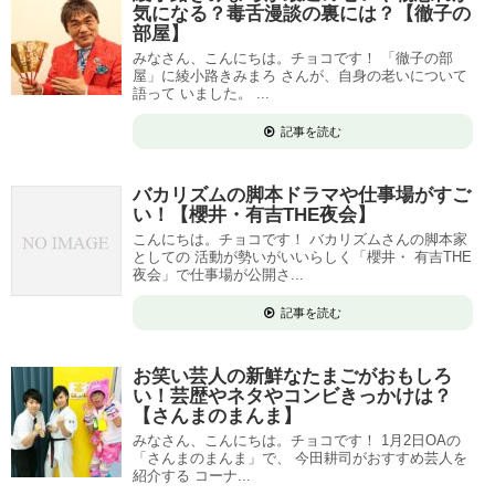
気になる？毒舌漫談の裏には？【徹子の
部屋】
みなさん、こんにちは。チョコです！ 「徹子の部
屋」に綾小路きみまろ さんが、自身の老いについて
語って いました。 ...
記事を読む
バカリズムの脚本ドラマや仕事場がすご
い！【櫻井・有吉THE夜会】
こんにちは。チョコです！ バカリズムさんの脚本家
としての 活動が勢いがいいらしく「櫻井・ 有吉THE
夜会」で仕事場が公開さ...
記事を読む
お笑い芸人の新鮮なたまごがおもしろ
い！芸歴やネタやコンビきっかけは？
【さんまのまんま】
みなさん、こんにちは。チョコです！ 1月2日OAの
「さんまのまんま」で、 今田耕司がおすすめ芸人を
紹介する コーナ...