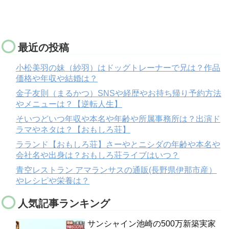
最近の投稿
小松美羽の妹（紗羽）はドッグトレーナーで兄は？作品
価格や年収や結婚は？
金子友則（まるかつ）SNSや経歴やお持ち帰り予約方法
やメニューは？【逆転人生】
そいつどいつ年収や本名や年齢や所属事務所は？出演ド
ラマやネタは？【おもしろ荘】
ラランド【おもしろ荘】さーやとニシダの年齢や本名や
会社名や出身は？おもしろ荘ライブはいつ？
青空レストラン アマランサスの通販(長野県伊那市産）
やレシピや栄養は？
人気記事ランキング
サンシャイン池崎の500万新築実家