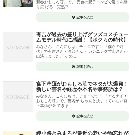
新春おもしろ荘」で、 異色の親子コンビで漫才を繰
り広 げる、完熟フ...
記事を読む
有吉が過去の盛り上げグッズコスチュー
ムモデル時代に感謝！【ボクらの時代】
みなさん、こんにちは。チョコです！ 「僕らの時
代」で有吉さん・渡部さん・ カンニング竹山さんが
出演しました。 その...
記事を読む
宮下草薙がおもしろ荘でネタが大爆発！
新しい芸名や経歴や本名や事務所は？
みなさん、こんにちは。チョコです！ 「ぐるナイ！
おもしろ荘」で、芸名が ちゃんと決まっていない宮
下草薙が 出てきま...
記事を読む
綾小路きみまろが最近の老いや物忘れが