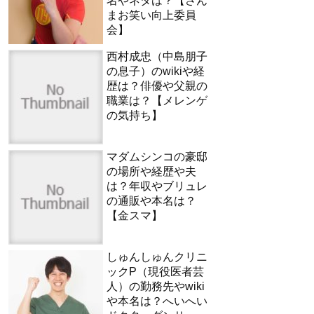
名やネタは？【さん
まお笑い向上委員
会】
西村成忠（中島朋子
の息子）のwikiや経
歴は？俳優や父親の
職業は？【メレンゲ
の気持ち】
マダムシンコの豪邸
の場所や経歴や夫
は？年収やブリュレ
の通販や本名は？
【金スマ】
しゅんしゅんクリニ
ックP（現役医者芸
人）の勤務先やwiki
や本名は？へいへい