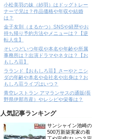
小松美羽の妹（紗羽）はドッグトレー
ナーで兄は？作品価格や年収や結婚
は？
金子友則（まるかつ）SNSや経歴やお
持ち帰り予約方法やメニューは？【逆
転人生】
そいつどいつ年収や本名や年齢や所属
事務所は？出演ドラマやネタは？【お
もしろ荘】
ラランド【おもしろ荘】さーやとニシ
ダの年齢や本名や会社名や出身は？お
もしろ荘ライブはいつ？
青空レストラン アマランサスの通販(長
野県伊那市産）やレシピや栄養は？
人気記事ランキング
サンシャイン池崎の
500万新築実家の着
工や完成はいつ？完