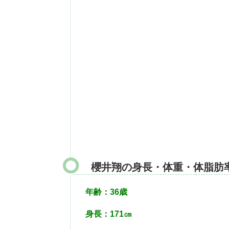
櫻井翔の身長・体重・体脂肪
年齢：36歳
身長：171㎝