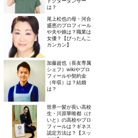
ドクターダンサー
は？
尾上松也の母・河合
盛恵のプロフィール
や夫や娘は？職業は
女優？【ぴったんこ
カンカン】
加藤超也（長友専属
シェフ）wikiやプロ
フィールや契約金
（年収）は？結婚
は？
世界一髪が長い高校
生・川原華唯都（け
いと）の高校やプロ
フィールは？ギネス
認定方法は？【スッ