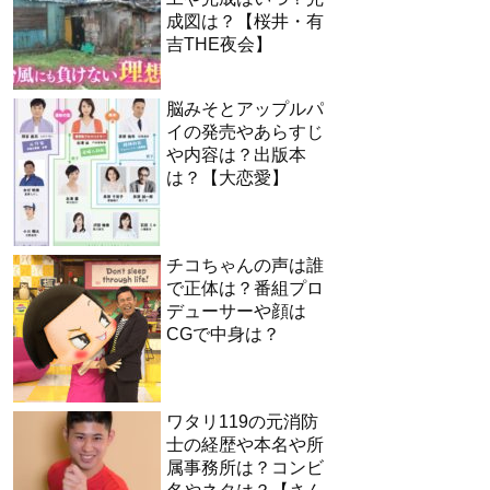
成図は？【桜井・有
吉THE夜会】
脳みそとアップルパ
イの発売やあらすじ
や内容は？出版本
は？【大恋愛】
チコちゃんの声は誰
で正体は？番組プロ
デューサーや顔は
CGで中身は？
ワタリ119の元消防
士の経歴や本名や所
属事務所は？コンビ