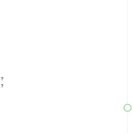
。
？
？