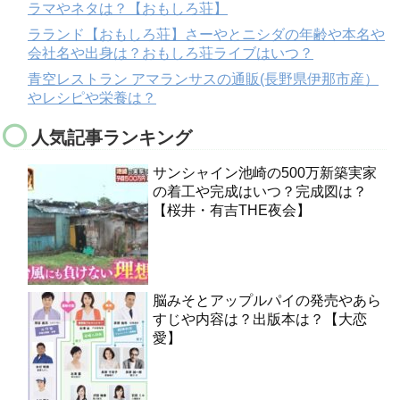
ラマやネタは？【おもしろ荘】
ラランド【おもしろ荘】さーやとニシダの年齢や本名や
会社名や出身は？おもしろ荘ライブはいつ？
青空レストラン アマランサスの通販(長野県伊那市産）
やレシピや栄養は？
人気記事ランキング
サンシャイン池崎の500万新築実家
の着工や完成はいつ？完成図は？
【桜井・有吉THE夜会】
脳みそとアップルパイの発売やあら
すじや内容は？出版本は？【大恋
愛】