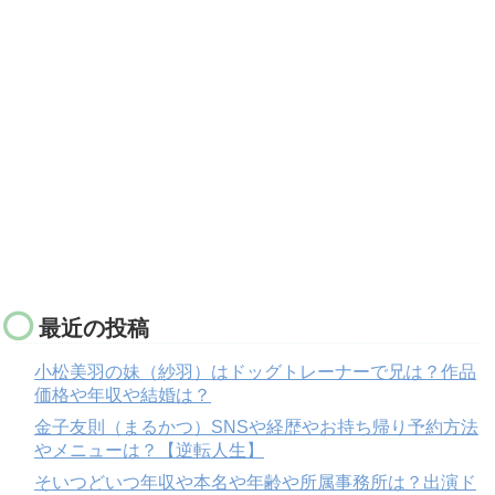
最近の投稿
小松美羽の妹（紗羽）はドッグトレーナーで兄は？作品
価格や年収や結婚は？
金子友則（まるかつ）SNSや経歴やお持ち帰り予約方法
やメニューは？【逆転人生】
そいつどいつ年収や本名や年齢や所属事務所は？出演ド