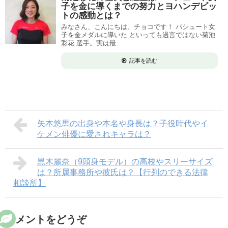
子を金に導くまでの努力とヨハンデビッ
トの感動とは？
みなさん、こんにちは。チョコです！ パシュート女
子を金メダルに導いた といっても過言ではない菊池
彩花 選手。実は最...
記事を読む
矢本悠馬の出身や本名や身長は？子役時代やイ
ケメン俳優に愛されキャラは？
黒木麗奈（9頭身モデル）の高校やスリーサイズ
は？所属事務所や彼氏は？【行列のできる法律
相談所】
コメントをどうぞ