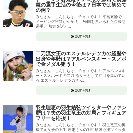
慧の選手生活の今後は？日本では初めて
の例？
みなさん、こんにちは。チョコです！ 平昌五輪で、
ドーピング容疑がかか り、帰国を強いられた斎藤慧
選手。 無実を訴え...
記事を読む
二刀流女王のエステルレデツカの経歴や
出身や年齢は？アルペンスキー・スノボ
で金メダル狙う！
みなさん、こんにちは。チョコです！ アルペンスキ
ー・スノボードの二刀 流女王として注目を集めてい
る エステル・レデツカさん...
記事を読む
羽生理恵の羽生結弦ツイッターやファン
歴は？夫の羽生竜王の対局とフィギュア
フリーを応援！
みなさん、こんにちは。チョコです！ 羽生竜王の奥
様で元女優の羽生 理恵さんの羽生結弦応援ツイッタ