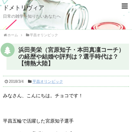
ドメトリヴィア
日常の雑学を知りたいあなたへ
ホーム
平昌オリンピック
浜田美栄（宮原知子・本田真凜コーチ）
の経歴や結婚や評判は？選手時代は？
【情熱大陸】
2018/3/4
平昌オリンピック
みなさん、こんにちは。チョコです！
平昌五輪で活躍した宮原知子選手