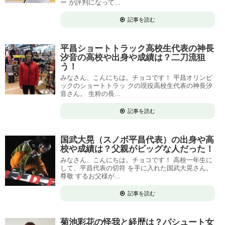
ー が評判になって...
記事を読む
平昌ショートトラック高校生代表の神長
汐音の高校や出身や成績は？二刀流狙
う！
みなさん、こんにちは。チョコです！ 平昌オリンピ
ックのショートトラッ クの現役高校生代表の神長汐
音さん。 生粋の長...
記事を読む
国武大晃（スノボ平昌代表）の出身や高
校や成績は？父親がビッグな人だった！
みなさん、こんにちは。チョコです！ 高校一年生に
して、平昌代表の切符 を手に入れた国武大晃さん。
尊敬 するお父様が...
記事を読む
菊池彩花の怪我と経歴は？パシュート女