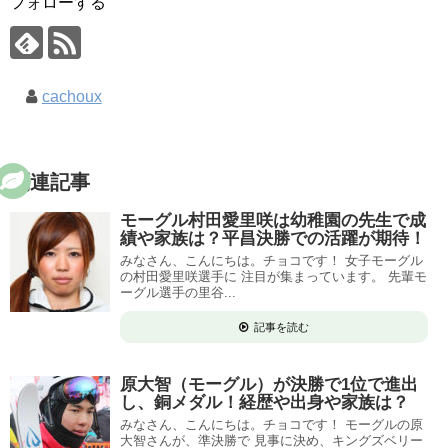
フォローする
cachoux
関連記事
モーグル村田愛里咲は幼稚園の先生で成
績や家族は？平昌決勝での活躍が期待！
みなさん、こんにちは。チョコです！ 女子モーグル
の村田愛里咲選手に 注目が集まっています。 先輩モ
ーグル選手の里谷...
記事を読む
原大智（モーグル）が決勝で1位で進出
し、銅メダル！経歴や出身や家族は？
みなさん、こんにちは。チョコです！ モーグルの原
大智さんが、準決勝で 見事に決め、キングズベリー