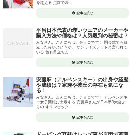
を超える 点数で決...
記事を読む
平昌日本代表の赤いウエアのメーカーや
購入方法や価格は？人気殺到の秘密は？
みなさん、こんにちは。チョコです！ 閉会式でも目
立った赤いというか、 サンライズレッドと言われて
いる 色も目立ちま...
記事を読む
安藤麻（アルペンスキー）の出身や経歴
や成績は？家族や彼氏の存在も気にな
る！
みなさん、こんにちは。チョコです！ アルペンスキ
ー女子回転に出場する 安藤麻さんが日本勢3大会ぶ
りの オリンピック...
記事を読む
ドーピング容疑はレンズ液が原因で斎藤