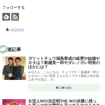
フォローする
cachoux
関連記事
ガリットチュウ福島善成の経歴や結婚や
ネタは？船越英一郎やダレノガレ明美の
ほかには？
みなさん、こんにちは。チョコです！ 船越英一郎さ
んやダレノガレ明美 さんのモノマネで最近人気が急
上昇 中の芸人、ガ...
記事を読む
女芸人NO1決定戦THE Wの決勝に残っ