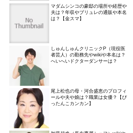
マダムシンコの豪邸の場所や経歴や
夫は？年収やブリュレの通販や本名
は？【金スマ】
しゅんしゅんクリニックP（現役医
者芸人）の勤務先やwikiや本名は？
へいへいドクターダンサーは？
尾上松也の母・河合盛恵のプロフィ
ールや夫や娘は？職業は女優？【ぴ
ったんこカンカン】