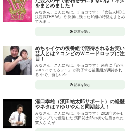
た芸人の中で勝利を手にするのは？ネタ
をまとめました！
みなさん、こんにちは。チョコです！ 「女芸人NO.1
決定戦THE W」で 決勝に残った10組の特徴をまとめ
てみま...
記事を読む
めちゃイケの後番組で期待されるお笑い
芸人とは？コンビのＷニードロップに注
目！
みなさん、こんにちは。チョコです！ 来春に「めち
ゃ×２イケてるッ！」 が終了する後番組が期待され
る 中で、新しい企...
記事を読む
溝口幸雄（濱田祐太郎サポート）の経歴
やネタは？ゆりやんと同期芸人！
みなさん、こんにちは。チョコです！ 2018年のR-1
グランプリで優勝した 濱田祐太郎の横で注目された
芸人さ んが...