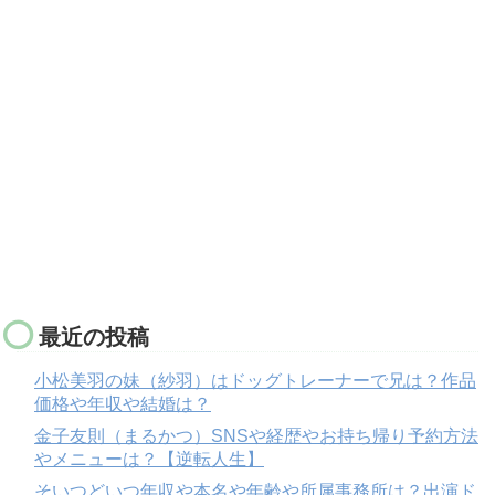
最近の投稿
小松美羽の妹（紗羽）はドッグトレーナーで兄は？作品
価格や年収や結婚は？
金子友則（まるかつ）SNSや経歴やお持ち帰り予約方法
やメニューは？【逆転人生】
そいつどいつ年収や本名や年齢や所属事務所は？出演ド