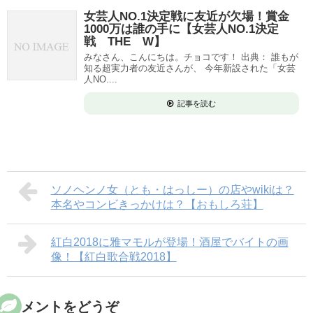
女芸人NO.1決定戦に友近が欠場！賞金
1000万は誰の手に【女芸人NO.1決定
戦 THE W】
みなさん、こんにちは。チョコです！ 出典： 誰もが
知る超実力者の友近さんが、 今年新設された「女芸
人NO....
記事を読む
ソノヘンノ女（とも・はっしー）の店やwikiは？
本名やコンビきっかけは？【おもしろ荘】
紅白2018に雅マモルが登場！酒屋でバイトの画
像！【紅白歌合戦2018】
コメントをどうぞ