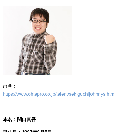
出典：
https://www.ohtapro.co.jp/talent/sekiguchijohnnys.html
本名：関口真吾