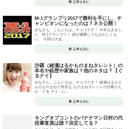
記事を読む
M-1グランプリ2017で勝利を手にし、チ
ャンピオンになったのは？ネタ公開！
みなさん、こんにちは。チョコです！ 今年もきまし
た、M-1グランプリ！ 誰が優勝してもおかしくな
い、 今回の大会。...
記事を読む
沙羅（綾瀬はるかものまねタレント）の
本名や経歴や家族は？他のネタは？【ぐ
るナイ】
みなさん、こんにちは。チョコです！ 綾瀬はるかさ
んのものまねで有名な ものまねタレントの沙羅さん
が「ぐる ナイ」に...
記事を読む
キングオブコントのバナナマン日村の代
役審査員は誰？決定してる？