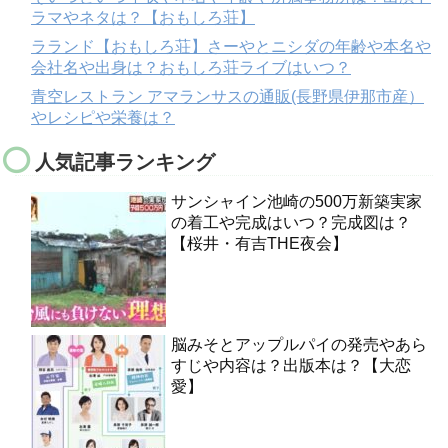
ラマやネタは？【おもしろ荘】
ラランド【おもしろ荘】さーやとニシダの年齢や本名や
会社名や出身は？おもしろ荘ライブはいつ？
青空レストラン アマランサスの通販(長野県伊那市産）
やレシピや栄養は？
人気記事ランキング
サンシャイン池崎の500万新築実家
の着工や完成はいつ？完成図は？
【桜井・有吉THE夜会】
脳みそとアップルパイの発売やあら
すじや内容は？出版本は？【大恋
愛】