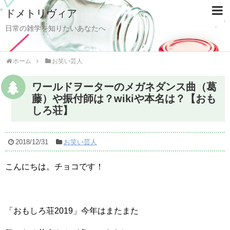
ドメトリヴィア
日常の雑学を知りたいあなたへ
ホーム
お笑い芸人
ワールドヲーターのメガネダンス曲（葛
藤）や振付師は？wikiや本名は？【おも
しろ荘】
2018/12/31
お笑い芸人
こんにちは。チョコです！
「おもしろ荘2019」今年はまたまた