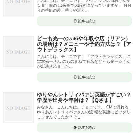
こんにちは。チョコです！ バナナマンの日村さんが
１６年前の 出来事で大騒ぎになっていますが、 ＮＨ
Ｋの番組の差し替えや近く...
記事を読む
どーも光一のwikiや年収や店（リアン）
の場所は？メニューや予約方法は？【ア
ウトデラックス】
こんにちは。チョコです！ 「アウトデラックス」に
堂本光一さん のものまねで有名など～も光一☆さん
が出演されました...
記事を読む
ゆりやんレトリィバァは英語がすごい？
学歴や出身や年齢は？【Qさま】
みなさん、こんにちは。チョコです。 CMで流れる
ゆりあんレトリィバァさんの流 暢な英語にビックリ
しませんでしたか？そこ ...
記事を読む