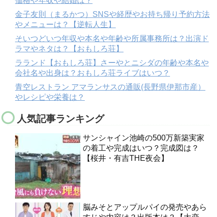
価格や年収や結婚は？
金子友則（まるかつ）SNSや経歴やお持ち帰り予約方法
やメニューは？【逆転人生】
そいつどいつ年収や本名や年齢や所属事務所は？出演ド
ラマやネタは？【おもしろ荘】
ラランド【おもしろ荘】さーやとニシダの年齢や本名や
会社名や出身は？おもしろ荘ライブはいつ？
青空レストラン アマランサスの通販(長野県伊那市産）
やレシピや栄養は？
人気記事ランキング
サンシャイン池崎の500万新築実家
の着工や完成はいつ？完成図は？
【桜井・有吉THE夜会】
脳みそとアップルパイの発売やあら