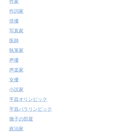
作家
作詞家
俳優
写真家
医師
執筆家
声優
声楽家
女優
小説家
平昌オリンピック
平昌パラリンピック
徹子の部屋
政治家