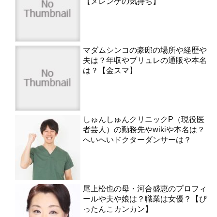
【メレンゲの気持ち】
マダムシンコの豪邸の場所や経歴や
夫は？年収やブリュレの通販や本名
は？【金スマ】
しゅんしゅんクリニックP（現役医
者芸人）の勤務先やwikiや本名は？
へいへいドクターダンサーは？
尾上松也の母・河合盛恵のプロフィ
ールや夫や娘は？職業は女優？【ぴ
ったんこカンカン】