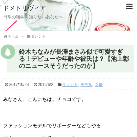
ドメトリヴィア
日常の雑学を知りたいあなたへ
ホーム
タレント
鈴木ちなみが長澤まさみ似で可愛すぎ
る！デビューや年齢や彼氏は？【池上彰
のニュースそうだったのか】
2017/10/28
2018/6/2
タレント
,
モデル
,
女優
みなさん、こんにちは。チョコです。
ファッションモデルでリポーターなどもやる