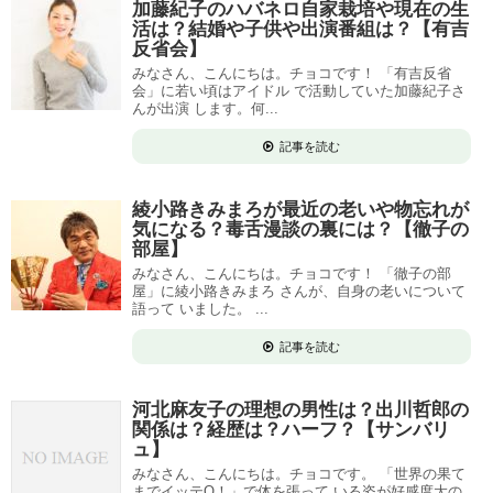
加藤紀子のハバネロ自家栽培や現在の生
活は？結婚や子供や出演番組は？【有吉
反省会】
みなさん、こんにちは。チョコです！ 「有吉反省
会」に若い頃はアイドル で活動していた加藤紀子さ
んが出演 します。何...
記事を読む
綾小路きみまろが最近の老いや物忘れが
気になる？毒舌漫談の裏には？【徹子の
部屋】
みなさん、こんにちは。チョコです！ 「徹子の部
屋」に綾小路きみまろ さんが、自身の老いについて
語って いました。 ...
記事を読む
河北麻友子の理想の男性は？出川哲郎の
関係は？経歴は？ハーフ？【サンバリ
ュ】
みなさん、こんにちは。チョコです。 「世界の果て
までイッテQ！」で体を張って いる姿が好感度大の