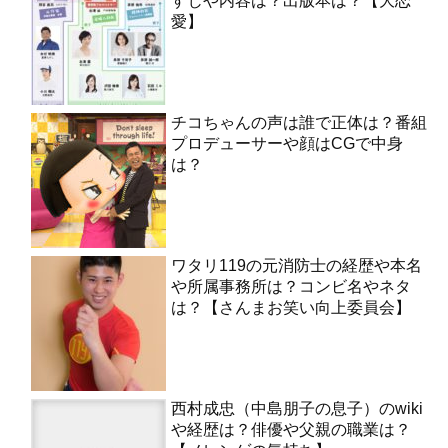
すじや内容は？出版本は？【大恋
愛】
チコちゃんの声は誰で正体は？番組
プロデューサーや顔はCGで中身
は？
ワタリ119の元消防士の経歴や本名
や所属事務所は？コンビ名やネタ
は？【さんまお笑い向上委員会】
西村成忠（中島朋子の息子）のwiki
や経歴は？俳優や父親の職業は？