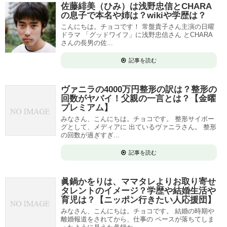
佐藤緋美（ひみ）は浅野忠信とCHARA
の息子で本名や姉は？wikiや学歴は？
こんにちは。チョコです！ 常盤貴子さん主演の日曜
ドラマ 「グッドワイフ」に浅野忠信さん とCHARA
さんの長男の佐...
記事を読む
ヴァニラの4000万円整形の訳は？整形の
回数がヤバイ！父親の一言とは？【金曜
プレミアム】
みなさん、こんにちは。チョコです。 整形サイボー
グとして、メディアに 出ているヴァニラさん。 整形
の回数が過ぎすぎ...
記事を読む
眞鍋かをりは、ママタレよりお取り寄せ
タレントのイメージ？学歴や結婚生活や
育児は？【ニッポン行きたい人応援団】
みなさん、こんにちは。チョコです。 結婚の時期や
離婚報道をされてから、仕事の ペースが落ちてしま