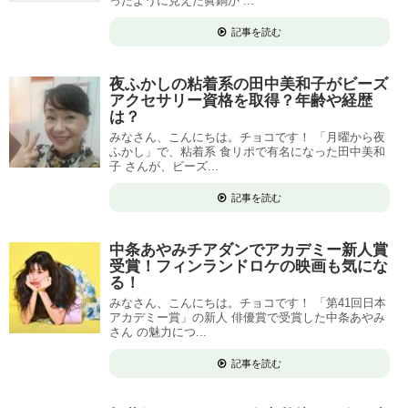
ったように見えた眞鍋か ...
記事を読む
夜ふかしの粘着系の田中美和子がビーズ
アクセサリー資格を取得？年齢や経歴
は？
みなさん、こんにちは。チョコです！ 「月曜から夜
ふかし」で、粘着系 食リポで有名になった田中美和
子 さんが、ビーズ...
記事を読む
中条あやみチアダンでアカデミー新人賞
受賞！フィンランドロケの映画も気にな
る！
みなさん、こんにちは。チョコです！ 「第41回日本
アカデミー賞」の新人 俳優賞で受賞した中条あやみ
さん の魅力につ...
記事を読む