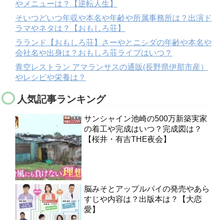
やメニューは？【逆転人生】
そいつどいつ年収や本名や年齢や所属事務所は？出演ド
ラマやネタは？【おもしろ荘】
ラランド【おもしろ荘】さーやとニシダの年齢や本名や
会社名や出身は？おもしろ荘ライブはいつ？
青空レストラン アマランサスの通販(長野県伊那市産）
やレシピや栄養は？
人気記事ランキング
サンシャイン池崎の500万新築実家
の着工や完成はいつ？完成図は？
【桜井・有吉THE夜会】
脳みそとアップルパイの発売やあら
すじや内容は？出版本は？【大恋
愛】