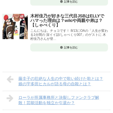
記事を読む
木村佳乃が好きな三代目JSBはELLYで
ハマった理由は？wikiや両親や弟は？
【しゃべくり】
こんにちは。チョコです！ 8/13にOAの「人生が変わ
る1分間の 深イイ話/しゃべくり007」のゲストに 木
村佳乃さんが登...
記事を読む
藤圭子の壮絶な人生の中で歌い続けた歌とは？
娘の宇多田ヒカルが語る母の自殺とは？
ローラが所属事務所と決裂しファンクラブ解
散！芸能活動を独立か引退か？