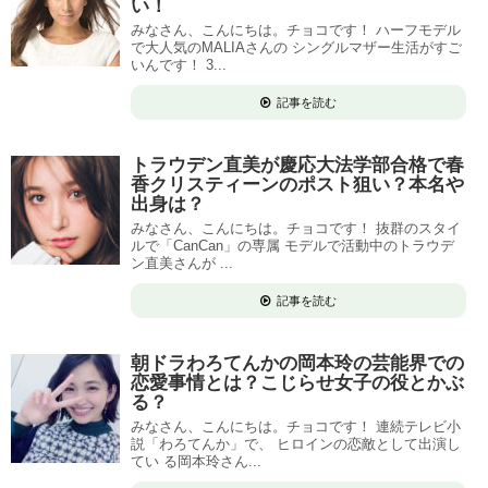
い！
みなさん、こんにちは。チョコです！ ハーフモデル
で大人気のMALIAさんの シングルマザー生活がすご
いんです！ 3...
記事を読む
トラウデン直美が慶応大法学部合格で春
香クリスティーンのポスト狙い？本名や
出身は？
みなさん、こんにちは。チョコです！ 抜群のスタイ
ルで「CanCan」の専属 モデルで活動中のトラウデ
ン直美さんが ...
記事を読む
朝ドラわろてんかの岡本玲の芸能界での
恋愛事情とは？こじらせ女子の役とかぶ
る？
みなさん、こんにちは。チョコです！ 連続テレビ小
説「わろてんか」で、 ヒロインの恋敵として出演し
てい る岡本玲さん...