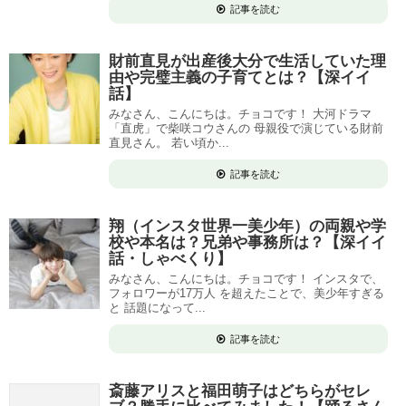
記事を読む
財前直見が出産後大分で生活していた理
由や完璧主義の子育てとは？【深イイ
話】
みなさん、こんにちは。チョコです！ 大河ドラマ
「直虎」で柴咲コウさんの 母親役で演じている財前
直見さん。 若い頃か...
記事を読む
翔（インスタ世界一美少年）の両親や学
校や本名は？兄弟や事務所は？【深イイ
話・しゃべくり】
みなさん、こんにちは。チョコです！ インスタで、
フォロワーが17万人 を超えたことで、美少年すぎる
と 話題になって...
記事を読む
斎藤アリスと福田萌子はどちらがセレ