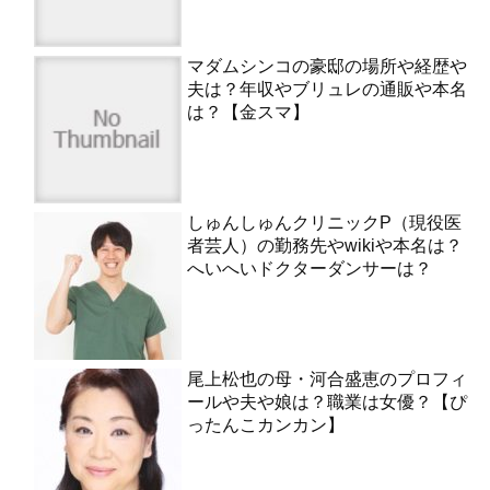
マダムシンコの豪邸の場所や経歴や
夫は？年収やブリュレの通販や本名
は？【金スマ】
しゅんしゅんクリニックP（現役医
者芸人）の勤務先やwikiや本名は？
へいへいドクターダンサーは？
尾上松也の母・河合盛恵のプロフィ
ールや夫や娘は？職業は女優？【ぴ
ったんこカンカン】