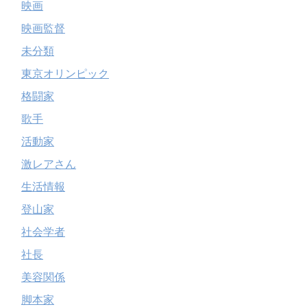
映画
映画監督
未分類
東京オリンピック
格闘家
歌手
活動家
激レアさん
生活情報
登山家
社会学者
社長
美容関係
脚本家