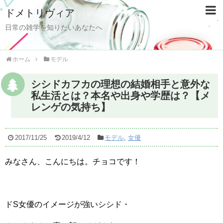
ドメトリヴィア
日常の雑学を知りたいあなたへ
ホーム
モデル
シシドカフカの理想の結婚相手と意外な
私生活とは？本名や出身や学歴は？【メ
レンゲの気持ち】
2017/11/25
2019/4/12
モデル
,
女優
みなさん、こんにちは。チョコです！
ドS女優のイメージが強いシシド・