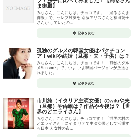
ブ？勝手に比べてみました！【踊るさん
ま御殿】
みなさん、こんにちは。チョコです。 「踊るさんま
御殿」で、セレブ対決を 斎藤アリスさんと福田萌子
さんが していたの...
記事を読む
孤独のグルメの韓国女優はパクチョン
ア！wikiや結婚（旦那・夫・子供）は？
みなさん、こんにちは。チョコです！ 「孤独のグル
メSeason7」で、いよ いよ韓国バージョンが放送さ
れました。 ...
記事を読む
市川純（イタリア主演女優）のwikiや夫
（旦那）や両親は？作品や今後は？【世
界のどエライさん】
みなさん、こんにちは。チョコです！ 「世界の村の
どエライさん」にイタ リアで主演女優として活躍す
る日本 人女性の市...