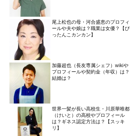
尾上松也の母・河合盛恵のプロフィ
ールや夫や娘は？職業は女優？【ぴ
ったんこカンカン】
加藤超也（長友専属シェフ）wikiや
プロフィールや契約金（年収）は？
結婚は？
世界一髪が長い高校生・川原華唯都
（けいと）の高校やプロフィール
は？ギネス認定方法は？【スッキ
リ】