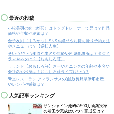
最近の投稿
小松美羽の妹（紗羽）はドッグトレーナーで兄は？作品
価格や年収や結婚は？
金子友則（まるかつ）SNSや経歴やお持ち帰り予約方法
やメニューは？【逆転人生】
そいつどいつ年収や本名や年齢や所属事務所は？出演ド
ラマやネタは？【おもしろ荘】
ラランド【おもしろ荘】さーやとニシダの年齢や本名や
会社名や出身は？おもしろ荘ライブはいつ？
青空レストラン アマランサスの通販(長野県伊那市産）
やレシピや栄養は？
人気記事ランキング
サンシャイン池崎の500万新築実家
の着工や完成はいつ？完成図は？