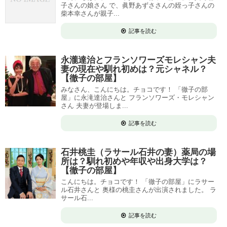
子さんの娘さん で、眞野あずささんの姪っ子さんの
柴本幸さんが親子...
記事を読む
永瀧達治とフランソワーズモレシャン夫
妻の現在や馴れ初めは？元シャネル？
【徹子の部屋】
みなさん、こんにちは。チョコです！ 「徹子の部
屋」に永滝達治さんと フランソワーズ・モレシャン
さん 夫妻が登場しま...
記事を読む
石井桃圭（ラサール石井の妻）薬局の場
所は？馴れ初めや年収や出身大学は？
【徹子の部屋】
こんにちは。チョコです！ 「徹子の部屋」にラサー
ル石井さんと 奥様の桃圭さんが出演されました。 ラ
サール石...
記事を読む