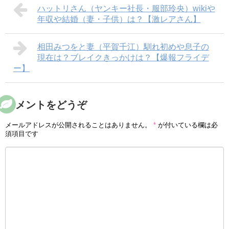
ハットリさん（ヤンキー社長・服部玲央）wikiや
年収や結婚（妻・子供）は？【激レアさん】
相田みつをと妻（平賀千江）馴れ初めや息子の
現在は？ブレイクきっかけは？【爆報フライデ
ー】
コメントをどうぞ
メールアドレスが公開されることはありません。
*
が付いている欄は必
須項目です