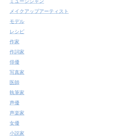
ミュージシャン
メイクアップアーティスト
モデル
レシピ
作家
作詞家
俳優
写真家
医師
執筆家
声優
声楽家
女優
小説家