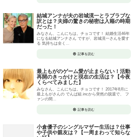
結城アンナが夫の岩城滉一とラブラブな
訳とは？夫婦の驚きの秘密は入籍の時期
だった！
みなさん、こんにちは。チョコです！ 結婚生活46年
になる結城アンナさん ですが、岩城滉一さんを愛す
る 気持ちは全く...
記事を読む
最上もがのゲーム愛が止まらない！活動
再開のきっかけと現在の生活は？【今夜
くらべてみました】
みなさん、こんにちは。チョコです！ 2017年8月に
最上もがさんの でんぱ組.incから突然の脱退で、 フ
ァンの間...
記事を読む
小倉優子のシングルマザー生活は？仕事
や子供や親友は？【一周まわって知らな