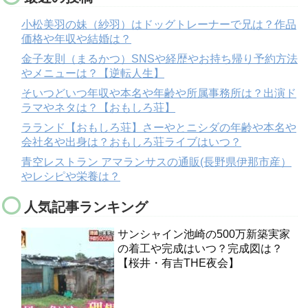
小松美羽の妹（紗羽）はドッグトレーナーで兄は？作品
価格や年収や結婚は？
金子友則（まるかつ）SNSや経歴やお持ち帰り予約方法
やメニューは？【逆転人生】
そいつどいつ年収や本名や年齢や所属事務所は？出演ド
ラマやネタは？【おもしろ荘】
ラランド【おもしろ荘】さーやとニシダの年齢や本名や
会社名や出身は？おもしろ荘ライブはいつ？
青空レストラン アマランサスの通販(長野県伊那市産）
やレシピや栄養は？
人気記事ランキング
サンシャイン池崎の500万新築実家
の着工や完成はいつ？完成図は？
【桜井・有吉THE夜会】