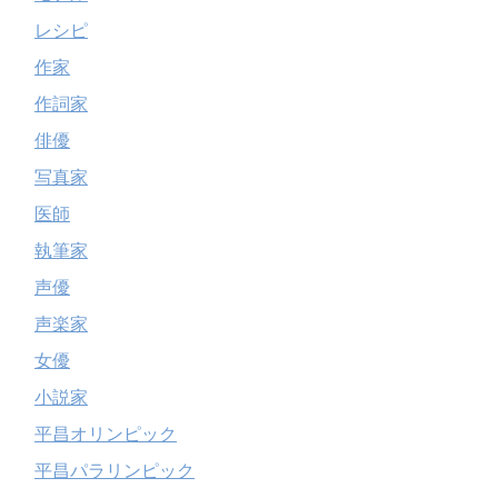
レシピ
作家
作詞家
俳優
写真家
医師
執筆家
声優
声楽家
女優
小説家
平昌オリンピック
平昌パラリンピック