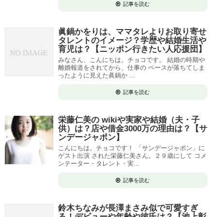
記事を読む
眞鍋かをりは、ママタレよりお取り寄せ
タレントのイメージ？学歴や結婚生活や
育児は？【ニッポン行きたい人応援団】
みなさん、こんにちは。チョコです。 結婚の時期や
離婚報道をされてから、仕事の ペースが落ちてしま
ったように見えた眞鍋か ...
記事を読む
栄藤仁美の wikiや実家や結婚（夫・子
供）は？店や借金3000万の理由は？【サ
ンデージャポン】
こんにちは。チョコです！ 「サンデージャポン」に
ゲスト出演 された栄藤仁美さん。２９歳にして コメ
ンテーター・タレント・実...
記事を読む
鈴木ちなみが長澤まさみ似で可愛すぎ
る！デビューや年齢や彼氏は？【池上彰