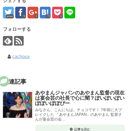
シェアする
error
0
0
フォローする
cachoux
関連記事
あやまんジャパンのあやまん監督の現在
は宴会芸の社長で心に闇？ぽいぽいぽい
ぽぽいぽぽぴー
みなさん、こんにちは。チョコです！ 7年前に大ブ
レイクした 「あやまんJAPAN」のあやまん 監督さ
んが宴会芸の会...
記事を読む