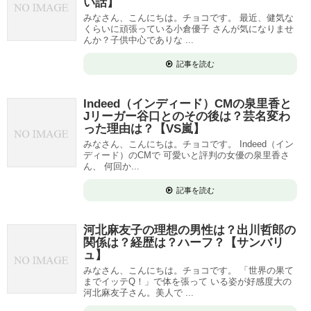
い話】
みなさん、こんにちは。チョコです。 最近、健気な
くらいに頑張っている小倉優子 さんが気になりませ
んか？子供中心でありな ...
記事を読む
Indeed（インディード）CMの泉里香と
Jリーガー谷口とのその後は？芸名変わ
った理由は？【VS嵐】
みなさん、こんにちは。チョコです。 Indeed（イン
ディード）のCMで 可愛いと評判の女優の泉里香さ
ん、 何回か...
記事を読む
河北麻友子の理想の男性は？出川哲郎の
関係は？経歴は？ハーフ？【サンバリ
ュ】
みなさん、こんにちは。チョコです。 「世界の果て
までイッテQ！」で体を張って いる姿が好感度大の
河北麻友子さん。美人で ...