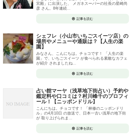
宮殿」に出演した、 メガネスーパーの社長の星崎尚
彦 さん。8年連続...
記事を読む
シェフレ（小山市いちごスイーツ店）の
場所やメニューや通販は？【人生の楽
園】
みなさん、こんにちは。チョコです！ 「人生の楽
園」で、いちごスイーツ が食べられる素敵なカフェ
が紹介 されましたね...
記事を読む
占い館マーヤ（浅草地下街占い）予約や
鑑定料や口コミは？村川峰千のプロフィ
ール！【ニッポンドリル】
こんにちは。チョコです！ 「林修のニッポンドリ
ル」の4月10日 の放送で、日本一古い浅草の地下街
が 取り上げられま...
記事を読む