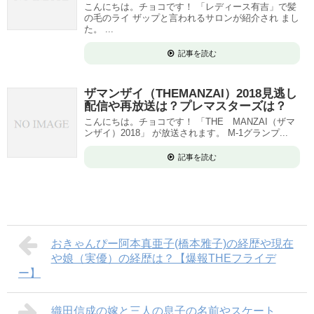
こんにちは。チョコです！ 「レディース有吉」で髪
の毛のライ ザップと言われるサロンが紹介され まし
た。 ...
記事を読む
ザマンザイ（THEMANZAI）2018見逃し
配信や再放送は？プレマスターズは？
こんにちは。チョコです！ 「THE MANZAI（ザマ
ンザイ）2018」 が放送されます。 M-1グランプ...
記事を読む
おきゃんぴー阿本真亜子(橋本雅子)の経歴や現在
や娘（実優）の経歴は？【爆報THEフライデ
ー】
織田信成の嫁と三人の息子の名前やスケート