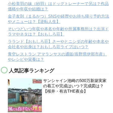
小松美羽の妹（紗羽）はドッグトレーナーで兄は？作品
価格や年収や結婚は？
金子友則（まるかつ）SNSや経歴やお持ち帰り予約方法
やメニューは？【逆転人生】
そいつどいつ年収や本名や年齢や所属事務所は？出演ド
ラマやネタは？【おもしろ荘】
ラランド【おもしろ荘】さーやとニシダの年齢や本名や
会社名や出身は？おもしろ荘ライブはいつ？
青空レストラン アマランサスの通販(長野県伊那市産）
やレシピや栄養は？
人気記事ランキング
サンシャイン池崎の500万新築実家
の着工や完成はいつ？完成図は？
【桜井・有吉THE夜会】