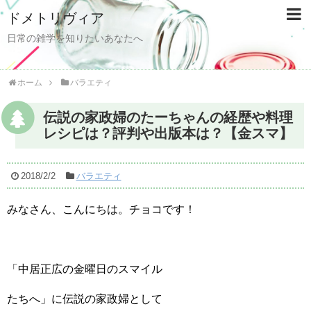
ドメトリヴィア
日常の雑学を知りたいあなたへ
ホーム
バラエティ
伝説の家政婦のたーちゃんの経歴や料理
レシピは？評判や出版本は？【金スマ】
2018/2/2
バラエティ
みなさん、こんにちは。チョコです！
「中居正広の金曜日のスマイル
たちへ」に伝説の家政婦として