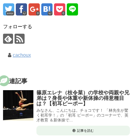
error
0
0
フォローする
cachoux
関連記事
篠原エレナ（枝令菜）の学校や両親や兄
弟は？身長や体重や新体操の得意種目
は？【初耳ピーポー】
みなさん、こんにちは。チョコです！ 「林先生が驚
く初耳学！」の「初耳 ピーポー」のコーナーで、英
才教育 ＆新体操で...
記事を読む