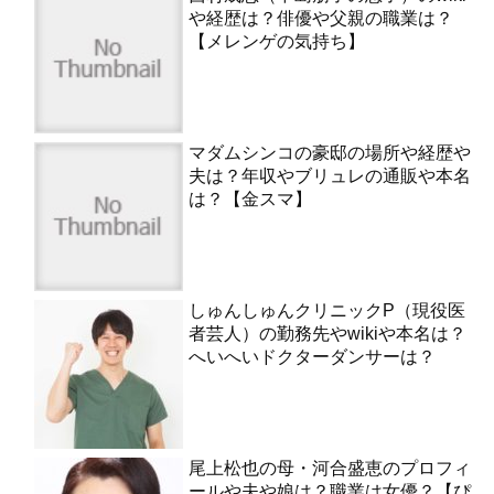
や経歴は？俳優や父親の職業は？
【メレンゲの気持ち】
マダムシンコの豪邸の場所や経歴や
夫は？年収やブリュレの通販や本名
は？【金スマ】
しゅんしゅんクリニックP（現役医
者芸人）の勤務先やwikiや本名は？
へいへいドクターダンサーは？
尾上松也の母・河合盛恵のプロフィ
ールや夫や娘は？職業は女優？【ぴ