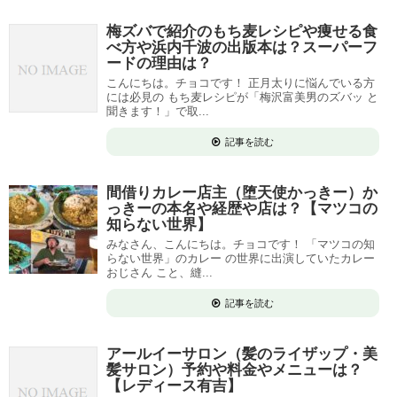
梅ズバで紹介のもち麦レシピや痩せる食
べ方や浜内千波の出版本は？スーパーフ
ードの理由は？
こんにちは。チョコです！ 正月太りに悩んでいる方
には必見の もち麦レシピが「梅沢富美男のズバッ と
聞きます！」で取...
記事を読む
間借りカレー店主（堕天使かっきー）か
っきーの本名や経歴や店は？【マツコの
知らない世界】
みなさん、こんにちは。チョコです！ 「マツコの知
らない世界」のカレー の世界に出演していたカレー
おじさん こと、縫...
記事を読む
アールイーサロン（髪のライザップ・美
髪サロン）予約や料金やメニューは？
【レディース有吉】