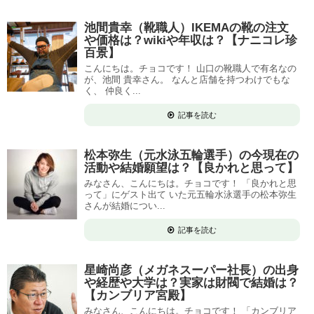
池間貴幸（靴職人）IKEMAの靴の注文
や価格は？wikiや年収は？【ナニコレ珍
百景】
こんにちは。チョコです！ 山口の靴職人で有名なの
が、池間 貴幸さん。 なんと店舗を持つわけでもな
く、 仲良く...
記事を読む
松本弥生（元水泳五輪選手）の今現在の
活動や結婚願望は？【良かれと思って】
みなさん、こんにちは。チョコです！ 「良かれと思
って」にゲスト出て いた元五輪水泳選手の松本弥生
さんが結婚につい...
記事を読む
星崎尚彦（メガネスーパー社長）の出身
や経歴や大学は？実家は財閥で結婚は？
【カンブリア宮殿】
みなさん、こんにちは。チョコです！ 「カンブリア