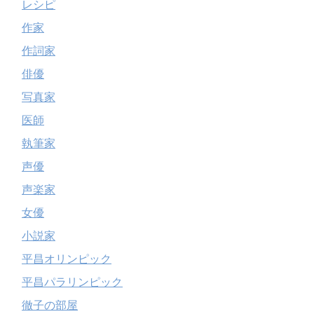
レシピ
作家
作詞家
俳優
写真家
医師
執筆家
声優
声楽家
女優
小説家
平昌オリンピック
平昌パラリンピック
徹子の部屋