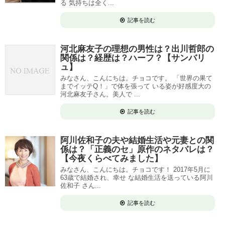
る 気持ちは全く...
記事を読む
河北麻友子の理想の男性は？出川哲郎の
関係は？経歴は？ハーフ？【サンバリ
ュ】
みなさん、こんにちは。チョコです。 「世界の果て
までイッテQ！」で体を張って いる姿が好感度大の
河北麻友子さん。美人で ...
記事を読む
阿川佐和子の夫や結婚生活や元妻との関
係は？「正義のセ」原作のネタバレは？
【今夜くらべてみました】
みなさん、こんにちは。チョコです！ 2017年5月に
63歳で結婚され、幸せ な結婚生活を送っている阿川
佐和子 さん...
記事を読む