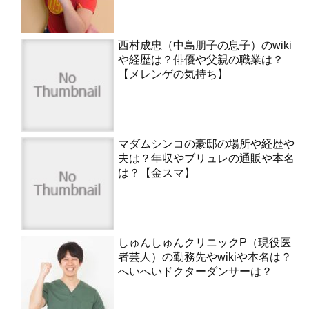
西村成忠（中島朋子の息子）のwiki
や経歴は？俳優や父親の職業は？
【メレンゲの気持ち】
マダムシンコの豪邸の場所や経歴や
夫は？年収やブリュレの通販や本名
は？【金スマ】
しゅんしゅんクリニックP（現役医
者芸人）の勤務先やwikiや本名は？
へいへいドクターダンサーは？