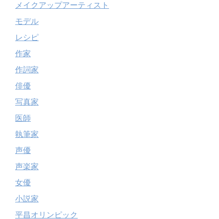
メイクアップアーティスト
モデル
レシピ
作家
作詞家
俳優
写真家
医師
執筆家
声優
声楽家
女優
小説家
平昌オリンピック