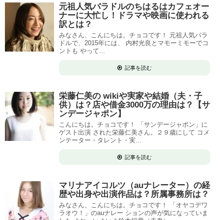
元祖人気バラドルのちはるはカフェオー
ナーに大忙し！ドラマや映画に使われる
訳とは？
みなさん、こんにちは。チョコです！ 元祖人気バラ
ドルで、2015年には、 内村光良とマモーミモーでコ
ントも やって...
記事を読む
栄藤仁美の wikiや実家や結婚（夫・子
供）は？店や借金3000万の理由は？【サ
ンデージャポン】
こんにちは。チョコです！ 「サンデージャポン」に
ゲスト出演 された栄藤仁美さん。２９歳にして コメ
ンテーター・タレント・実...
記事を読む
マリナアイコルツ（auナレーター）の経
歴や出身や出演作品は？所属事務所は？
みなさん、こんにちは。チョコです！ 「オヤコデワ
ラオウ！」のauナレー ションの声が気になっていま