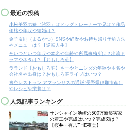
最近の投稿
小松美羽の妹（紗羽）はドッグトレーナーで兄は？作品
価格や年収や結婚は？
金子友則（まるかつ）SNSや経歴やお持ち帰り予約方法
やメニューは？【逆転人生】
そいつどいつ年収や本名や年齢や所属事務所は？出演ド
ラマやネタは？【おもしろ荘】
ラランド【おもしろ荘】さーやとニシダの年齢や本名や
会社名や出身は？おもしろ荘ライブはいつ？
青空レストラン アマランサスの通販(長野県伊那市産）
やレシピや栄養は？
人気記事ランキング
サンシャイン池崎の500万新築実家
の着工や完成はいつ？完成図は？
【桜井・有吉THE夜会】