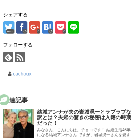
シェアする
error
0
0
フォローする
cachoux
関連記事
結城アンナが夫の岩城滉一とラブラブな
訳とは？夫婦の驚きの秘密は入籍の時期
だった！
みなさん、こんにちは。チョコです！ 結婚生活46年
になる結城アンナさん ですが、岩城滉一さんを愛す