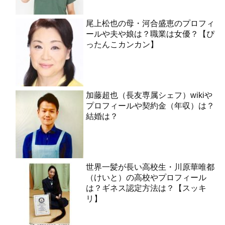
尾上松也の母・河合盛恵のプロフィ
ールや夫や娘は？職業は女優？【ぴ
ったんこカンカン】
加藤超也（長友専属シェフ）wikiや
プロフィールや契約金（年収）は？
結婚は？
世界一髪が長い高校生・川原華唯都
（けいと）の高校やプロフィール
は？ギネス認定方法は？【スッキ
リ】