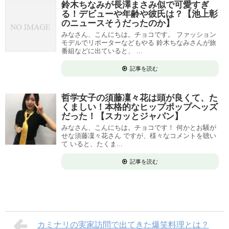
鈴木ちなみが長澤まさみ似で可愛すぎ
る！デビューや年齢や彼氏は？【池上彰
のニュースそうだったのか】
みなさん、こんにちは。チョコです。 ファッション
モデルでリポーターなどもやる 鈴木ちなみさんが旅
番組などに出ていると、 ...
記事を読む
哲学女子の須藤凜々花は頭が良くて、た
くましい！本格的なヒップポップヘッズ
だった！【スカッとジャパン】
みなさん、こんにちは。チョコです！ 何かとお騒が
せな須藤凜々花さん ですが、様々なコメントを聴い
て いると、たくま...
記事を読む
カミナリの実家訪問で出てきた爆笑料理とは？