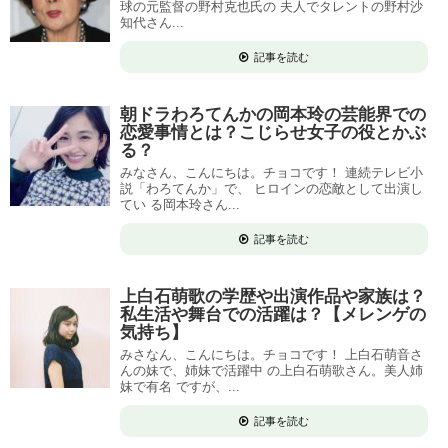
球の元監督の野村克也氏の 夫人でタレントの野村沙
知代さん...
記事を読む
朝ドラわろてんかの岡本玲の芸能界での
恋愛事情とは？こじらせ女子の役とかぶ
る？
みなさん、こんにちは。チョコです！ 連続テレビ小
説「わろてんか」で、 ヒロインの恋敵として出演し
てい る岡本玲さん...
記事を読む
上白石萌歌の学歴や出演作品や家族は？
私生活や舞台での活躍は？【メレンゲの
気持ち】
みさなん、こんにちは。チョコです！ 上白石萌音さ
んの妹で、姉妹で活躍中 の上白石萌歌さん。美人姉
妹で有名 ですが、...
記事を読む