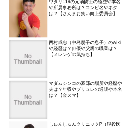
ワタリ119の元消防士の経歴や本名
や所属事務所は？コンビ名やネタ
は？【さんまお笑い向上委員会】
西村成忠（中島朋子の息子）のwiki
や経歴は？俳優や父親の職業は？
【メレンゲの気持ち】
マダムシンコの豪邸の場所や経歴や
夫は？年収やブリュレの通販や本名
は？【金スマ】
しゅんしゅんクリニックP（現役医