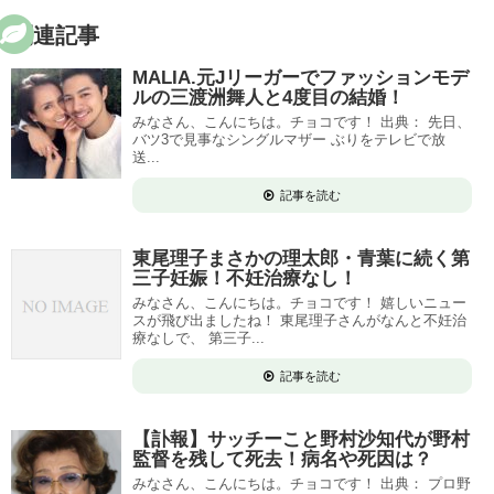
関連記事
MALIA.元Jリーガーでファッションモデ
ルの三渡洲舞人と4度目の結婚！
みなさん、こんにちは。チョコです！ 出典： 先日、
バツ3で見事なシングルマザー ぶりをテレビで放
送...
記事を読む
東尾理子まさかの理太郎・青葉に続く第
三子妊娠！不妊治療なし！
みなさん、こんにちは。チョコです！ 嬉しいニュー
スが飛び出ましたね！ 東尾理子さんがなんと不妊治
療なしで、 第三子...
記事を読む
【訃報】サッチーこと野村沙知代が野村
監督を残して死去！病名や死因は？
みなさん、こんにちは。チョコです！ 出典： プロ野