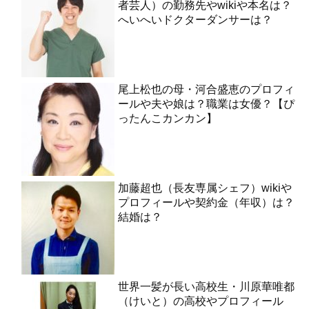
者芸人）の勤務先やwikiや本名は？
へいへいドクターダンサーは？
尾上松也の母・河合盛恵のプロフィ
ールや夫や娘は？職業は女優？【ぴ
ったんこカンカン】
加藤超也（長友専属シェフ）wikiや
プロフィールや契約金（年収）は？
結婚は？
世界一髪が長い高校生・川原華唯都
（けいと）の高校やプロフィール