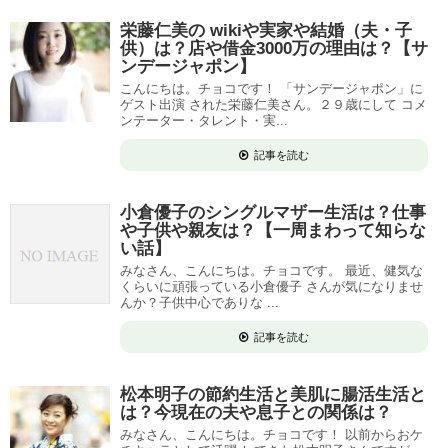
栄藤仁美の wikiや実家や結婚（夫・子
供）は？店や借金3000万の理由は？【サ
ンデージャポン】
こんにちは。チョコです！ 「サンデージャポン」に
ゲスト出演 された栄藤仁美さん。２９歳にして コメ
ンテーター・タレント・実...
記事を読む
小倉優子のシングルマザー生活は？仕事
や子供や親友は？【一周まわって知らな
い話】
みなさん、こんにちは。チョコです。 最近、健気な
くらいに頑張っている小倉優子 さんが気になりませ
んか？子供中心でありな ...
記事を読む
松本明子の節約生活と美肌に腸活生活と
は？今現在の夫や息子との関係は？
みなさん、こんにちは。チョコです！ 以前からおケ