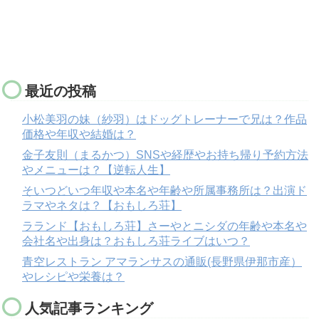
最近の投稿
小松美羽の妹（紗羽）はドッグトレーナーで兄は？作品
価格や年収や結婚は？
金子友則（まるかつ）SNSや経歴やお持ち帰り予約方法
やメニューは？【逆転人生】
そいつどいつ年収や本名や年齢や所属事務所は？出演ド
ラマやネタは？【おもしろ荘】
ラランド【おもしろ荘】さーやとニシダの年齢や本名や
会社名や出身は？おもしろ荘ライブはいつ？
青空レストラン アマランサスの通販(長野県伊那市産）
やレシピや栄養は？
人気記事ランキング