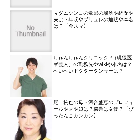
マダムシンコの豪邸の場所や経歴や
夫は？年収やブリュレの通販や本名
は？【金スマ】
しゅんしゅんクリニックP（現役医
者芸人）の勤務先やwikiや本名は？
へいへいドクターダンサーは？
尾上松也の母・河合盛恵のプロフィ
ールや夫や娘は？職業は女優？【ぴ
ったんこカンカン】