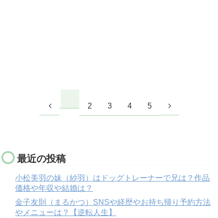
2
3
4
5
最近の投稿
小松美羽の妹（紗羽）はドッグトレーナーで兄は？作品
価格や年収や結婚は？
金子友則（まるかつ）SNSや経歴やお持ち帰り予約方法
やメニューは？【逆転人生】