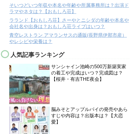
そいつどいつ年収や本名や年齢や所属事務所は？出演ド
ラマやネタは？【おもしろ荘】
ラランド【おもしろ荘】さーやとニシダの年齢や本名や
会社名や出身は？おもしろ荘ライブはいつ？
青空レストラン アマランサスの通販(長野県伊那市産）
やレシピや栄養は？
人気記事ランキング
サンシャイン池崎の500万新築実家
の着工や完成はいつ？完成図は？
【桜井・有吉THE夜会】
脳みそとアップルパイの発売やあら
すじや内容は？出版本は？【大恋
愛】