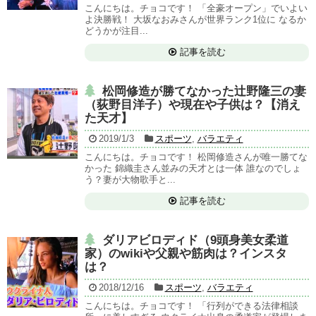
こんにちは。チョコです！ 「全豪オープン」でいよい
よ決勝戦！ 大坂なおみさんが世界ランク1位に なるか
どうかが注目...
記事を読む
松岡修造が勝てなかった辻野隆三の妻
（荻野目洋子）や現在や子供は？【消え
た天才】
2019/1/3
スポーツ
,
バラエティ
こんにちは。チョコです！ 松岡修造さんが唯一勝てな
かった 錦織圭さん並みの天才とは一体 誰なのでしょ
う？妻が大物歌手と...
記事を読む
ダリアビロディド（9頭身美女柔道
家）のwikiや父親や筋肉は？インスタ
は？
2018/12/16
スポーツ
,
バラエティ
こんにちは。チョコです！ 「行列ができる法律相談