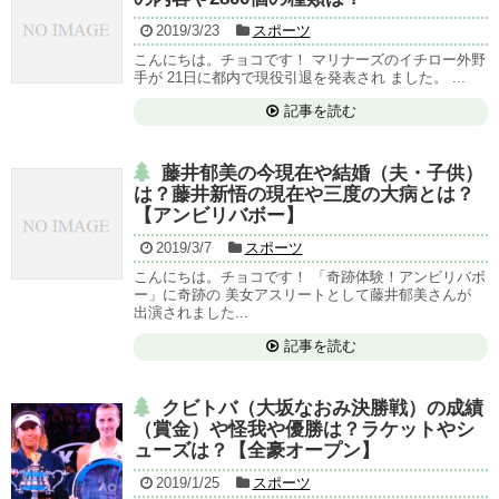
2019/3/23
スポーツ
こんにちは。チョコです！ マリナーズのイチロー外野
手が 21日に都内で現役引退を発表され ました。 ...
記事を読む
藤井郁美の今現在や結婚（夫・子供）
は？藤井新悟の現在や三度の大病とは？
【アンビリバボー】
2019/3/7
スポーツ
こんにちは。チョコです！ 「奇跡体験！アンビリバボ
ー」に奇跡の 美女アスリートとして藤井郁美さんが
出演されました...
記事を読む
クビトバ（大坂なおみ決勝戦）の成績
（賞金）や怪我や優勝は？ラケットやシ
ューズは？【全豪オープン】
2019/1/25
スポーツ