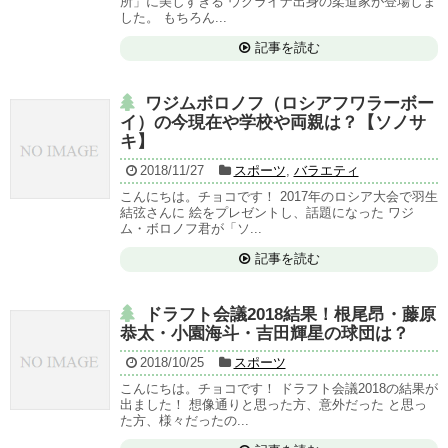
所」に美しすぎる ウクライナ出身の柔道家が登場しま
した。 もちろん...
記事を読む
ワジムボロノフ（ロシアフワラーボー
イ）の今現在や学校や両親は？【ソノサ
キ】
2018/11/27
スポーツ
,
バラエティ
こんにちは。チョコです！ 2017年のロシア大会で羽生
結弦さんに 絵をプレゼントし、話題になった ワジ
ム・ボロノフ君が「ソ...
記事を読む
ドラフト会議2018結果！根尾昂・藤原
恭太・小園海斗・吉田輝星の球団は？
2018/10/25
スポーツ
こんにちは。チョコです！ ドラフト会議2018の結果が
出ました！ 想像通りと思った方、意外だった と思っ
た方、様々だったの...