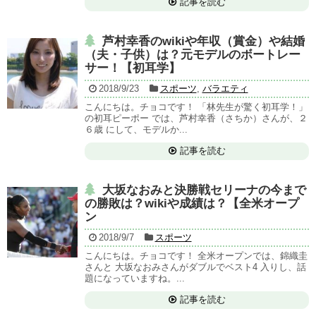
記事を読む
芦村幸香のwikiや年収（賞金）や結婚
（夫・子供）は？元モデルのボートレー
サー！【初耳学】
2018/9/23
スポーツ
,
バラエティ
こんにちは。チョコです！ 「林先生が驚く初耳学！」
の初耳ピーポー では、芦村幸香（さちか）さんが、２
６歳 にして、モデルか...
記事を読む
大坂なおみと決勝戦セリーナの今まで
の勝敗は？wikiや成績は？【全米オープ
ン
2018/9/7
スポーツ
こんにちは。チョコです！ 全米オープンでは、錦織圭
さんと 大坂なおみさんがダブルでベスト4 入りし、話
題になっていますね。...
記事を読む