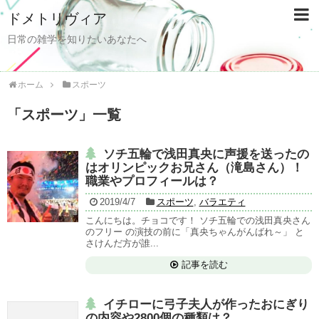
ドメトリヴィア
日常の雑学を知りたいあなたへ
ホーム
スポーツ
「
スポーツ
」
一覧
ソチ五輪で浅田真央に声援を送ったの
はオリンピックお兄さん（滝島さん）！
職業やプロフィールは？
2019/4/7
スポーツ
,
バラエティ
こんにちは。チョコです！ ソチ五輪での浅田真央さん
のフリー の演技の前に「真央ちゃんがんばれ～」 と
さけんだ方が誰...
記事を読む
イチローに弓子夫人が作ったおにぎり
の内容や2800個の種類は？