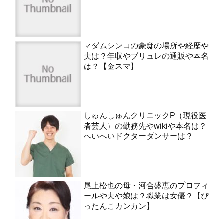
マダムシンコの豪邸の場所や経歴や
夫は？年収やブリュレの通販や本名
は？【金スマ】
しゅんしゅんクリニックP（現役医
者芸人）の勤務先やwikiや本名は？
へいへいドクターダンサーは？
尾上松也の母・河合盛恵のプロフィ
ールや夫や娘は？職業は女優？【ぴ
ったんこカンカン】