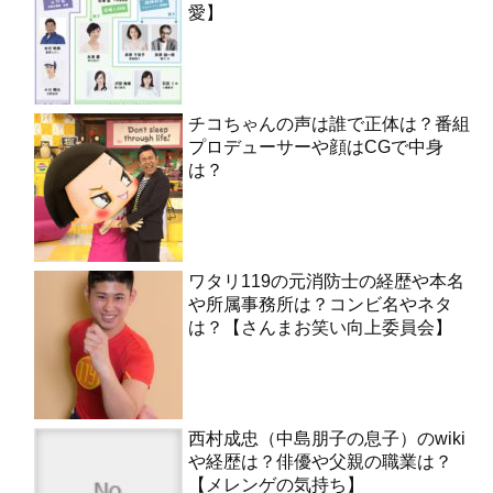
愛】
チコちゃんの声は誰で正体は？番組
プロデューサーや顔はCGで中身
は？
ワタリ119の元消防士の経歴や本名
や所属事務所は？コンビ名やネタ
は？【さんまお笑い向上委員会】
西村成忠（中島朋子の息子）のwiki
や経歴は？俳優や父親の職業は？
【メレンゲの気持ち】