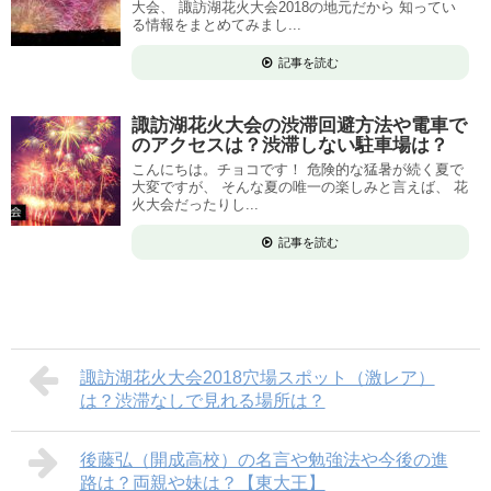
大会、 諏訪湖花火大会2018の地元だから 知ってい
る情報をまとめてみまし...
記事を読む
諏訪湖花火大会の渋滞回避方法や電車で
のアクセスは？渋滞しない駐車場は？
こんにちは。チョコです！ 危険的な猛暑が続く夏で
大変ですが、 そんな夏の唯一の楽しみと言えば、 花
火大会だったりし...
記事を読む
諏訪湖花火大会2018穴場スポット（激レア）
は？渋滞なしで見れる場所は？
後藤弘（開成高校）の名言や勉強法や今後の進
路は？両親や妹は？【東大王】