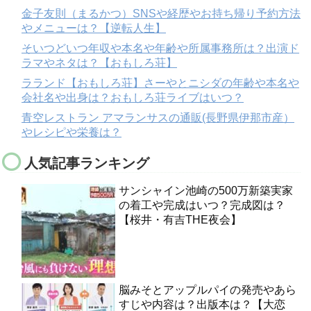
金子友則（まるかつ）SNSや経歴やお持ち帰り予約方法
やメニューは？【逆転人生】
そいつどいつ年収や本名や年齢や所属事務所は？出演ド
ラマやネタは？【おもしろ荘】
ラランド【おもしろ荘】さーやとニシダの年齢や本名や
会社名や出身は？おもしろ荘ライブはいつ？
青空レストラン アマランサスの通販(長野県伊那市産）
やレシピや栄養は？
人気記事ランキング
サンシャイン池崎の500万新築実家
の着工や完成はいつ？完成図は？
【桜井・有吉THE夜会】
脳みそとアップルパイの発売やあら
すじや内容は？出版本は？【大恋